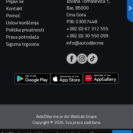
Jovana Tomaševića 1,
Prijavi se
Bar, 85000
Kontakt
Crna Gora
Pomoć
PIB: 03007448
Uslovi korišćenja
+382 (0) 67 312 555
Politika privatnosti
+382 (0) 30 550 099
Prava potrošača
info@autodiler.me
Sigurna trgovina
AutoDiler.me je dio
WebLab Grupe
Copyright
©
2026. Sva prava zadržana.