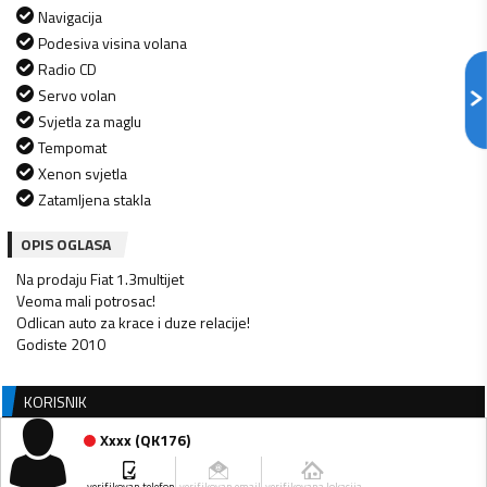
Navigacija
Podesiva visina volana
Radio CD
Servo volan
Svjetla za maglu
Tempomat
Xenon svjetla
Zatamljena stakla
OPIS OGLASA
Na prodaju Fiat 1.3multijet
Veoma mali potrosac!
Odlican auto za krace i duze relacije!
KORISNIK
Xxxx
(
QK176
)
verifikovan telefon
verifikovan email
verifikovana lokacija