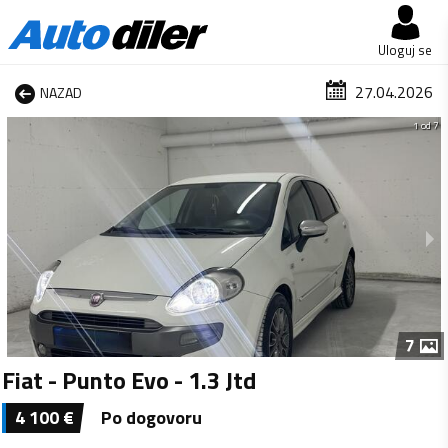
Uloguj se
27.04.2026
NAZAD
1 od 7
7
Fiat - Punto Evo - 1.3 Jtd
4 100
€
Po dogovoru