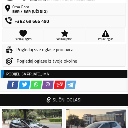
Crna Gora
BAR
/
BAR (UŽI DIO)
+382 69 666 490
Sačuvaj oglas
Sačuvaj profil
Prijavi oglas
Pogledaj sve oglase prodavca
Pogledaj oglase iz tvoje okoline
PODIJELI SA PRIJATELJIMA
SLIČNI OGLASI