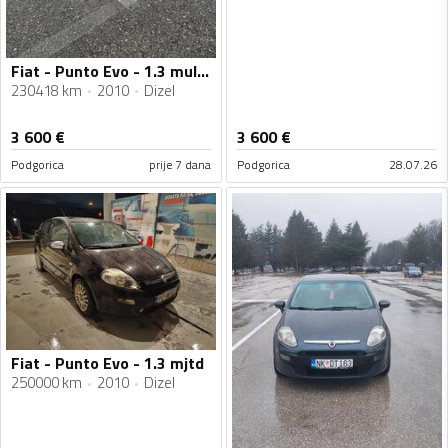
Fiat - Punto Evo - 1.3 multijet
230418 km
2010
Dizel
3 600
€
3 600
€
Podgorica
prije 7 dana
Podgorica
28.07.26
Fiat - Punto Evo - 1.3 mjtd
250000 km
2010
Dizel