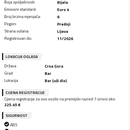
Boja spoljašnosti
:
Bijela
Emisioni standard
:
Euro 4
Broj brzina mjenjača
:
6
Pogon
:
Prednji
Strana volana
:
Lijeva
Registrovan do
:
11/2026
LOKACIJA OGLASA
Država
Crna Gora
Grad
Bar
Lokacija
Bar (uži dio)
CIJENA REGISTRACIJE
Cijena registracije za ovo vozilo na premijski razred 7 iznosi oko
225.45
€
SIGURNOST
ABS