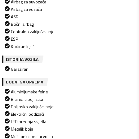
Airbag za suvozača
Airbag za vozača
ASR
Bočni airbag
Centralno zaključavanje
ESP
Kodiran ključ
ISTORIJA VOZILA
Garažiran
DODATNA OPREMA
Aluminijumske felne
Branici u boji auta
Daljinsko zaključavanje
Električni podizači
LED prednja svjetla
Metalik boja
Multifunkcionalni volan