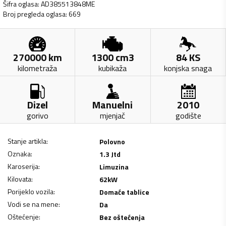
Šifra oglasa
:
AD385513848ME
Broj pregleda oglasa
:
669
270000
km
1300
cm3
84
KS
kilometraža
kubikaža
konjska snaga
Dizel
Manuelni
2010
gorivo
mjenjač
godište
Stanje artikla
:
Polovno
Oznaka
:
1.3 Jtd
Karoserija
:
Limuzina
Kilovata
:
62
kW
Porijeklo vozila
:
Domaće tablice
Vodi se na mene
:
Da
Oštećenje
:
Bez oštećenja