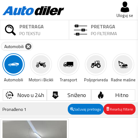
Uloguj se
PRETRAGA
PRETRAGA
PO TEKSTU
PO FILTERIMA
Automobili
Automobili
Motori i Bicikli
Transport
Poljoprivreda
Radne mašine
Novo u 24h
Sniženo
Hitno
Pronađeno
1
Sačuvaj pretragu
Resetuj filtere