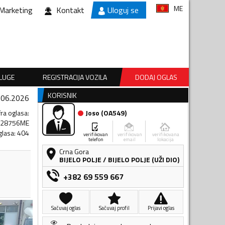
ME
Marketing
Kontakt
Uloguj se
SLUGE
REGISTRACIJA VOZILA
DODAJ OGLAS
KORISNIK
.06.2026
fra oglasa
:
Joso
(
OA549
)
528756ME
glasa
:
404
verifikovan
verifikovan
verifikovana
telefon
email
lokacija
Crna Gora
BIJELO POLJE
/
BIJELO POLJE (UŽI DIO)
+382 69 559 667
Sačuvaj oglas
Sačuvaj profil
Prijavi oglas