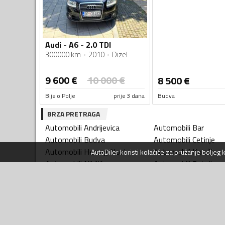
Audi - A6 - 2.0 TDI
300000 km
2010
Dizel
9 600
€
10 000
€
8 500
€
Bijelo Polje
prije 3 dana
Budva
BRZA PRETRAGA
Automobili
Andrijevica
Automobili
Bar
Automobili
Budva
Automobili
Cetinje
Automobili
Herceg Novi
Automobili
Kolašin
AutoDiler
koristi kolačiće za pružanje boljeg
Automobili
Nikšić
Automobili
Petnjica
Automobili
Plužine
Automobili
Podgoric
Automobili
Tuzi
Automobili
Ulcinj
Automobili
Žabljak