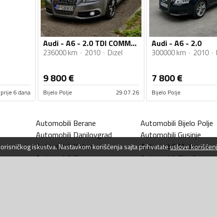
Audi - A6 - 2.0 TDI COMMON RAIL
Audi - A6 - 2.0
236000 km
2010
Dizel
300000 km
2010
9 800
€
7 800
€
prije 6 dana
Bijelo Polje
29.07.26
Bijelo Polje
Automobili
Berane
Automobili
Bijelo Polje
Automobili
Danilovgrad
Automobili
Gusinje
Automobili
Kotor
Automobili
Mojkovac
 korisničkog iskustva. Nastavkom korišćenja sajta prihvatate
uslove korišćen
Automobili
Plav
Automobili
Pljevlja
a
Automobili
Rožaje
Automobili
Tivat
Automobili
Zeta
Automobili
Šavnik