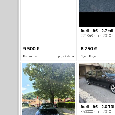
Audi - A6 - 2.7 tdi
221348 km
2010
9 500
€
8 250
€
Podgorica
prije 2 dana
Bijelo Polje
Audi - A6 - 2.0 TDI
350000 km
2010