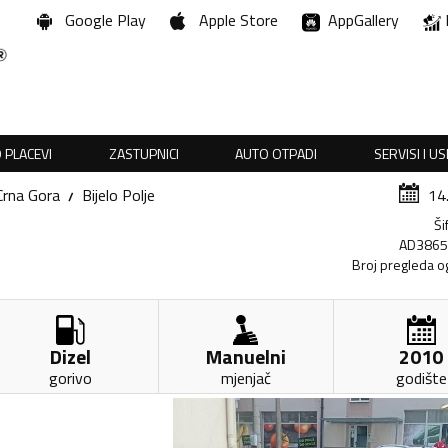
Google Play
Apple Store
AppGallery
 PLACEVI
ZASTUPNICI
AUTO OTPADI
SERVISI I U
Crna Gora
Bijelo Polje
14
Ši
AD386
Broj pregleda o
Dizel
Manuelni
2010
gorivo
mjenjač
godište