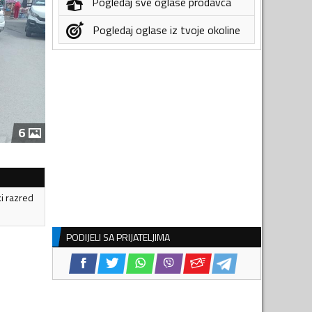
Pogledaj sve oglase prodavca
Pogledaj oglase iz tvoje okoline
6
ki razred
PODIJELI SA PRIJATELJIMA