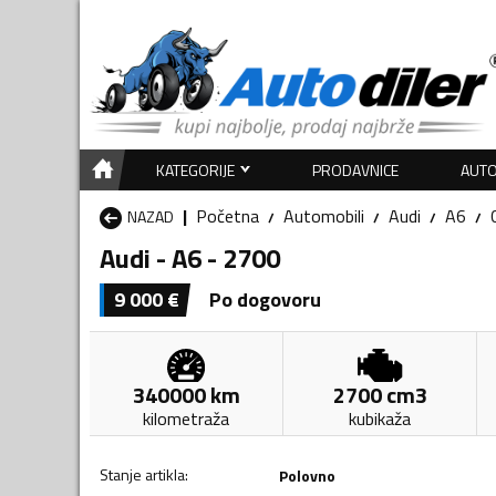
KATEGORIJE
PRODAVNICE
AUTO
Početna
Automobili
Audi
A6
NAZAD
Audi - A6 - 2700
9 000
€
Po dogovoru
340000
km
2700
cm3
kilometraža
kubikaža
Stanje artikla
:
Polovno