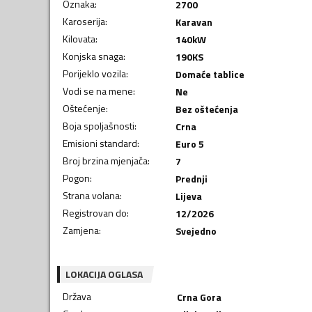
Oznaka
:
2700
Karoserija
:
Karavan
Kilovata
:
140
kW
Konjska snaga
:
190
KS
Porijeklo vozila
:
Domaće tablice
Vodi se na mene
:
Ne
Oštećenje
:
Bez oštećenja
Boja spoljašnosti
:
Crna
Emisioni standard
:
Euro 5
Broj brzina mjenjača
:
7
Pogon
:
Prednji
Strana volana
:
Lijeva
Registrovan do
:
12/2026
Zamjena
:
Svejedno
LOKACIJA OGLASA
Država
Crna Gora