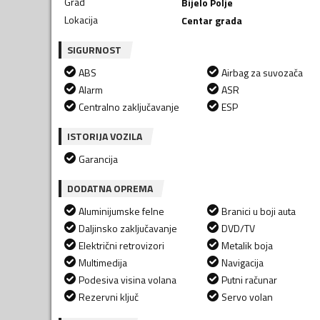
Grad
Bijelo Polje
Lokacija
Centar grada
SIGURNOST
ABS
Airbag za suvozača
Alarm
ASR
Centralno zaključavanje
ESP
ISTORIJA VOZILA
Garancija
DODATNA OPREMA
Aluminijumske felne
Branici u boji auta
Daljinsko zaključavanje
DVD/TV
Električni retrovizori
Metalik boja
Multimedija
Navigacija
Podesiva visina volana
Putni računar
Rezervni ključ
Servo volan