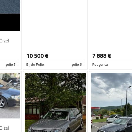
Dizel
10 500
€
7 888
€
prije 5 h
Bijelo Polje
prije 6 h
Podgorica
Dizel