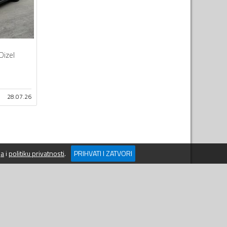
Dizel
28.07.26
ja
i
politiku privatnosti
.
PRIHVATI I ZATVORI