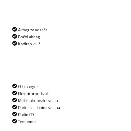
Airbag za vozača
Bočni airbag
Kodiran ključ
CD changer
Električni podizači
Multifunkcionalni volan
Podesiva dubina volana
Radio CD
Tempomat