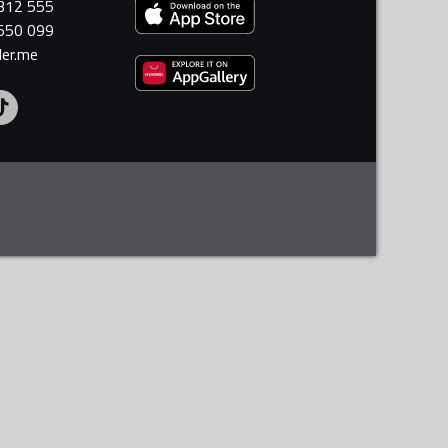
 312 555
 550 099
ler.me