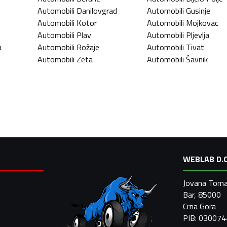
Automobili
Danilovgrad
Automobili
Gusinje
Automobili
Kotor
Automobili
Mojkovac
Automobili
Plav
Automobili
Pljevlja
a
Automobili
Rožaje
Automobili
Tivat
Automobili
Zeta
Automobili
Šavnik
WEBLAB D.O
Jovana Toma
Bar, 85000
Crna Gora
PIB: 03007