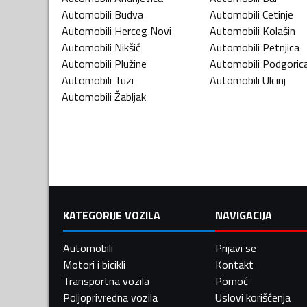
Automobili
Budva
Automobili
Cetinje
Automobili
Herceg Novi
Automobili
Kolašin
Automobili
Nikšić
Automobili
Petnjica
Automobili
Plužine
Automobili
Podgoric
Automobili
Tuzi
Automobili
Ulcinj
Automobili
Žabljak
KATEGORIJE VOZILA
NAVIGACIJA
Automobili
Prijavi se
Motori i bicikli
Kontakt
Transportna vozila
Pomoć
Poljoprivredna vozila
Uslovi korišćenja