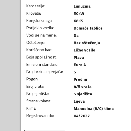
Karoserija
:
Limuzina
Kilovata
:
50
kW
Konjska snaga
:
68
KS
Porijeklo vozila
:
Domaće tablice
Vodi se na mene
:
Da
Oštećenje
:
Bez oštećenja
Korišćeno kao
:
Lično vozilo
Boja spoljašnosti
:
Plava
Emisioni standard
:
Euro 4
Broj brzina mjenjača
:
5
Pogon
:
Prednji
Broj vrata
:
4/5 vrata
Broj sjedišta
:
5 sjedišta
Strana volana
:
Lijeva
Klima
:
Manuelna (A/C) klima
Registrovan do
:
04/2027