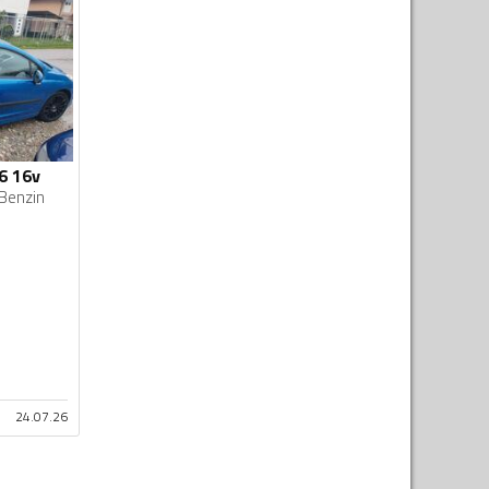
6 16v
Benzin
24.07.26