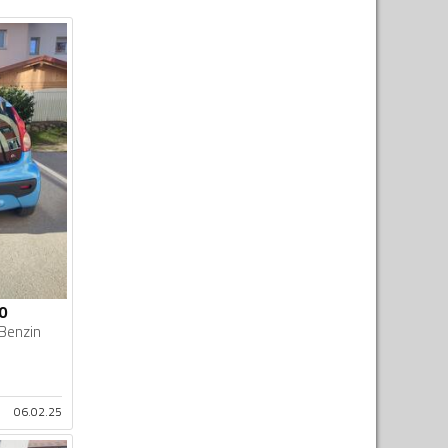
0
Benzin
06.02.25