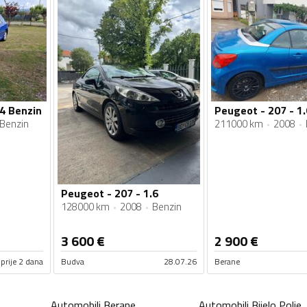
.4 Benzin
Peugeot - 207 - 1.
Benzin
211000 km
2008
Peugeot - 207 - 1.6
128000 km
2008
Benzin
3 600
€
2 900
€
prije 2 dana
Budva
28.07.26
Berane
Automobili
Berane
Automobili
Bijelo Polje