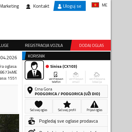
ME
Marketing
Kontakt
Uloguj se
SLUGE
REGISTRACIJA VOZILA
DODAJ OGLAS
KORISNIK
.04.2026
fra oglasa
:
Sinisa
(
CX103
)
886734ME
lasa
:
1551
verifikovan
verifikovan
verifikovana
telefon
email
lokacija
Crna Gora
PODGORICA
/
PODGORICA (UŽI DIO)
Sačuvaj oglas
Sačuvaj profil
Prijavi oglas
Pogledaj sve oglase prodavca