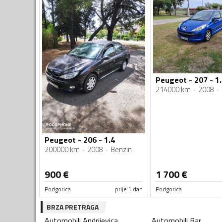
Peugeot - 207 - 1
214000 km
2008
Peugeot - 206 - 1.4
200000 km
2008
Benzin
900
€
1 700
€
Podgorica
prije 1 dan
Podgorica
BRZA PRETRAGA
Automobili
Andrijevica
Automobili
Bar