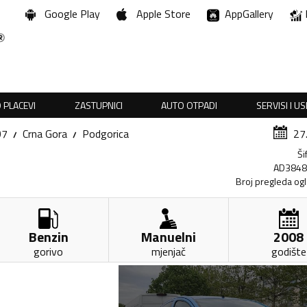
Google Play
Apple Store
AppGallery
 PLACEVI
ZASTUPNICI
AUTO OTPADI
SERVISI I U
07
Crna Gora
Podgorica
27
Ši
AD384
Broj pregleda og
Benzin
Manuelni
2008
gorivo
mjenjač
godište