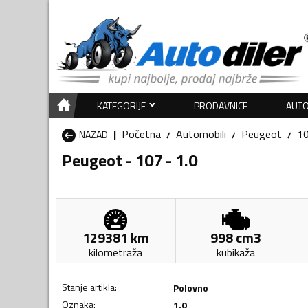
KATEGORIJE
PRODAVNICE
AUTO
Početna
Automobili
Peugeot
1
NAZAD
Peugeot - 107 - 1.0
129381
km
998
cm3
kilometraža
kubikaža
Stanje artikla
:
Polovno
Oznaka
:
1.0