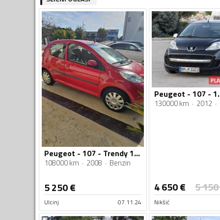
PL
130000 km
2012
Peugeot - 107 - Trendy 1.0 E
108000 km
2008
Benzin
4 650
€
5 150
5 250
€
Ulcinj
07.11.24
Nikšić