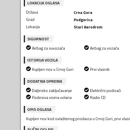
LOKACIJA OGLASA
Država
Crna Gora
Grad
Podgorica
Lokacija
Stari Aerodrom
SIGURNOST
Airbag za suvozača
Airbag za vozača
ISTORIJA VOZILA
Kupljen nov u Crnoj Gori
Prvi vlasnik
DODATNA OPREMA
Daljinsko zaključavanje
Električni podizači
Podesiva visina volana
Radio CD
OPIS OGLASA
Kupljen nov kod ovlaštenog prodavca u Crnoj Gori, prvi vlasn
SLIČNI OGLASI