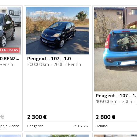
AĆEN OGLAS
Peugeot - 107 - 1.0 BENZIN 130.000km AC KLIMA NA IME KUPCA SERVISNA KNJIGA
Peugeot - 107 - 1.0
Benzin
200000 km
2006
Benzin
Peugeot - 107 - 1.
105000 km
2006
€
2 300
€
2 800
€
prije 2 dana
Podgorica
29.07.26
Berane