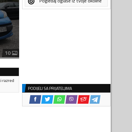
Pogledaj oglase iz tvoje okoline
10
ki razred
PODIJELI SA PRIJATELJIMA