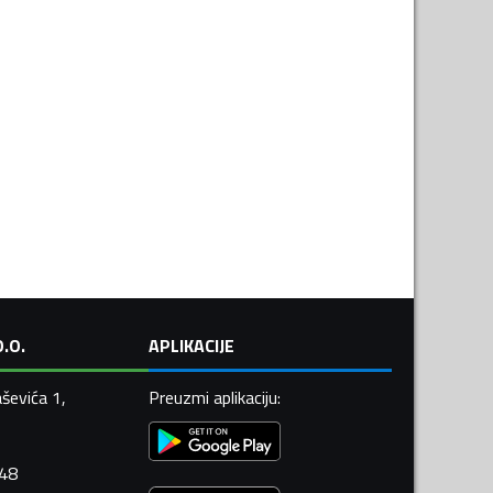
.O.
APLIKACIJE
ševića 1,
Preuzmi aplikaciju
:
448