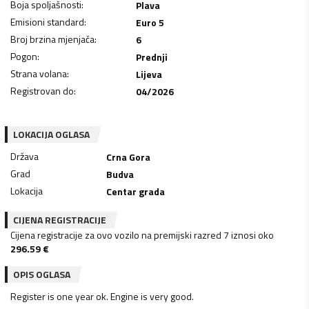
Boja spoljašnosti
:
Plava
Emisioni standard
:
Euro 5
Broj brzina mjenjača
:
6
Pogon
:
Prednji
Strana volana
:
Lijeva
Registrovan do
:
04/2026
LOKACIJA OGLASA
Država
Crna Gora
Grad
Budva
Lokacija
Centar grada
CIJENA REGISTRACIJE
Cijena registracije za ovo vozilo na premijski razred 7 iznosi oko
296.59
€
OPIS OGLASA
Register is one year ok. Engine is very good.