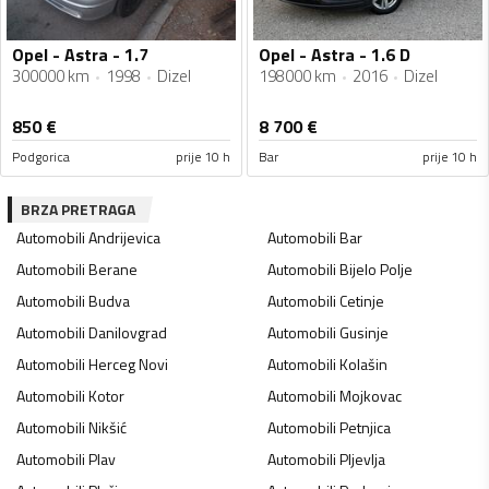
Opel - Astra - 1.7
Opel - Astra - 1.6 D
300000 km
1998
Dizel
198000 km
2016
Dizel
850
€
8 700
€
Podgorica
prije 10 h
Bar
prije 10 h
BRZA PRETRAGA
Automobili
Andrijevica
Automobili
Bar
Automobili
Berane
Automobili
Bijelo Polje
Automobili
Budva
Automobili
Cetinje
Automobili
Danilovgrad
Automobili
Gusinje
Automobili
Herceg Novi
Automobili
Kolašin
Automobili
Kotor
Automobili
Mojkovac
Automobili
Nikšić
Automobili
Petnjica
Automobili
Plav
Automobili
Pljevlja