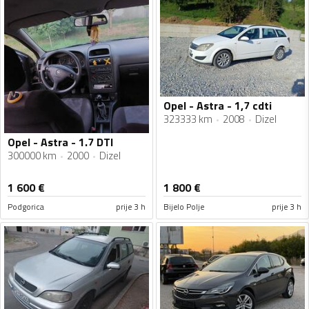
Opel - Astra - 1,7 cdti
323333 km
2008
Dizel
Opel - Astra - 1.7 DTI
300000 km
2000
Dizel
1 600
€
1 800
€
Podgorica
prije 3 h
Bijelo Polje
prije 3 h