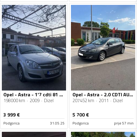
Opel - Astra - 1'7 cdti 81 kw
Opel - Astra - 2.0 CDTI AUTOMATIC
198000 km
2009
Dizel
207452 km
2011
Dizel
3 999
€
5 700
€
Podgorica
31.05.25
Podgorica
prije 57 min