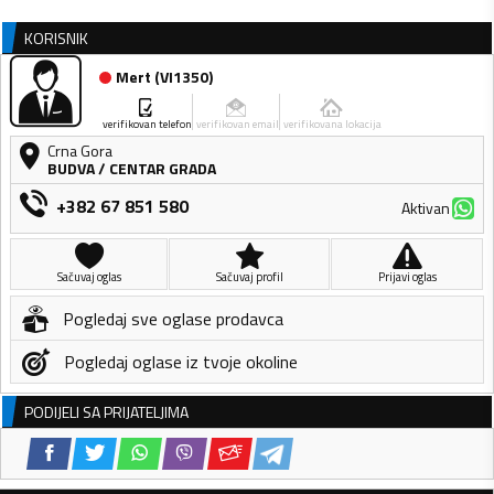
KORISNIK
Mert
(
VI1350
)
verifikovan telefon
verifikovan email
verifikovana lokacija
Crna Gora
BUDVA
/
CENTAR GRADA
+382 67 851 580
Aktivan
Sačuvaj oglas
Sačuvaj profil
Prijavi oglas
Pogledaj sve oglase prodavca
Pogledaj oglase iz tvoje okoline
PODIJELI SA PRIJATELJIMA