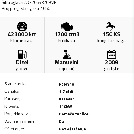
Šifra oglasa
:
AD370658709ME
Broj pregleda oglasa
:
1650
423000
km
1700
cm3
150
KS
kilometraža
kubikaža
konjska snaga
Dizel
Manuelni
2009
gorivo
mjenjač
godište
Stanje artikla
:
Polovno
Oznaka
:
1.7 ctdi
Karoserija
:
Karavan
Kilovata
:
110
kW
Porijeklo vozila
:
Domaće tablice
Vodi se na mene
:
Da
Oštećenje
:
Bez oštećenja