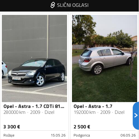
SLIČNI OGLASI
Opel - Astra - 1.7 CDTi 81kW (110KS)
Opel - Astra - 1.7
280000 km
2009
Dizel
192000 km
2009
Dizel
3 300
€
2 500
€
Rožaje
15.05.26
Podgorica
06.05.26