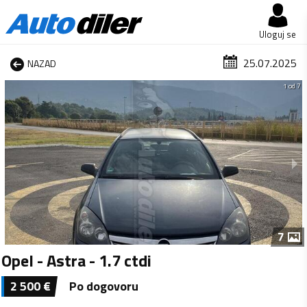
Uloguj se
25.07.2025
NAZAD
1 od 7
7
Opel - Astra - 1.7 ctdi
2 500
€
Po dogovoru