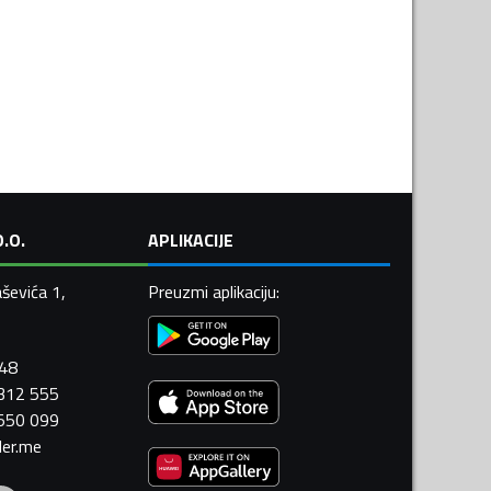
.O.
APLIKACIJE
ševića 1,
Preuzmi aplikaciju
:
448
 312 555
 550 099
ler.me