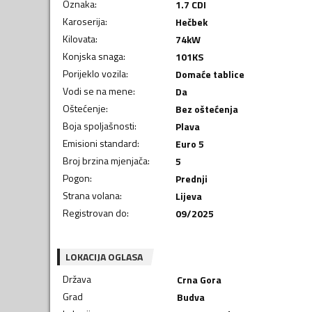
Oznaka
:
1.7 CDI
Karoserija
:
Hečbek
Kilovata
:
74
kW
Konjska snaga
:
101
KS
Porijeklo vozila
:
Domaće tablice
Vodi se na mene
:
Da
Oštećenje
:
Bez oštećenja
Boja spoljašnosti
:
Plava
Emisioni standard
:
Euro 5
Broj brzina mjenjača
:
5
Pogon
:
Prednji
Strana volana
:
Lijeva
Registrovan do
:
09/2025
LOKACIJA OGLASA
Država
Crna Gora
Grad
Budva