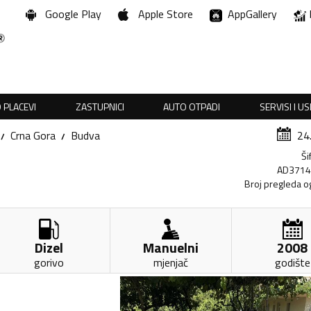
Google Play
Apple Store
AppGallery
 PLACEVI
ZASTUPNICI
AUTO OTPADI
SERVISI I U
Crna Gora
Budva
24
Ši
AD371
Broj pregleda o
Dizel
Manuelni
2008
gorivo
mjenjač
godište