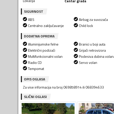
Lokacija
Centar grada
SIGURNOST
ABS
Airbag za suvozača
Centralno zaključavanje
Child lock
DODATNA OPREMA
Aluminijumske felne
Branici u boji auta
Električni podizači
Grijači retrovizora
Multifunkcionalni volan
Podesiva dubina volan
Radio CD
Servo volan
Tempomat
OPIS OGLASA
Za vise informacija na broj 069858914 ili 068394633
SLIČNI OGLASI