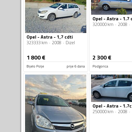
Opel - Astra - 1.7 
320000 km
2008
Opel - Astra - 1,7 cdti
323333 km
2008
Dizel
1 800
€
2 300
€
Bijelo Polje
prije 6 dana
Podgorica
Opel - Astra - 1.7c
250000 km
2008