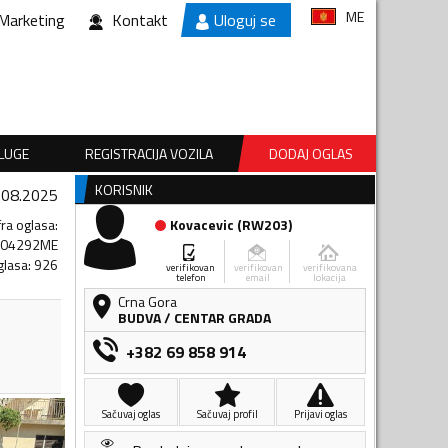
ME
Marketing
Kontakt
Uloguj se
SLUGE
REGISTRACIJA VOZILA
DODAJ OGLAS
KORISNIK
.08.2025
fra oglasa
:
Kovacevic
(
RW203
)
404292ME
glasa
:
926
verifikovan
verifikovan
verifikovana
telefon
email
lokacija
Crna Gora
BUDVA
/
CENTAR GRADA
+382 69 858 914
Sačuvaj oglas
Sačuvaj profil
Prijavi oglas