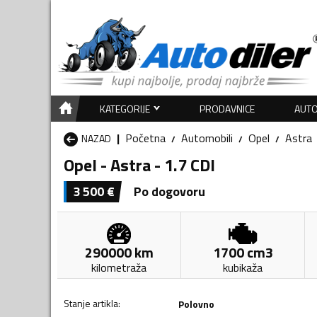
KATEGORIJE
PRODAVNICE
AUTO
Početna
Automobili
Opel
Astra
NAZAD
Opel - Astra - 1.7 CDI
3 500
€
Po dogovoru
290000
km
1700
cm3
kilometraža
kubikaža
Stanje artikla
:
Polovno