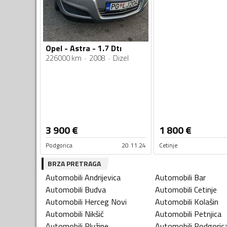
Opel - Astra - 1.7 Dtı
226000 km
2008
Dizel
3 900
€
1 800
€
Podgorica
20.11.24
Cetinje
BRZA PRETRAGA
Automobili
Andrijevica
Automobili
Bar
Automobili
Budva
Automobili
Cetinje
Automobili
Herceg Novi
Automobili
Kolašin
Automobili
Nikšić
Automobili
Petnjica
Automobili
Plužine
Automobili
Podgoric