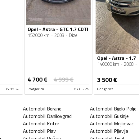
Opel - Astra - GTC 1.7 CDTI
152000 km
2008
Dizel
Opel - Astra - 1.7
140000 km
2008
4 700
€
4 999
€
3 500
€
05.09.24
Podgorica
07.05.24
Podgorica
Automobili
Berane
Automobili
Bijelo Polje
Automobili
Danilovgrad
Automobili
Gusinje
Automobili
Kotor
Automobili
Mojkovac
Automobili
Plav
Automobili
Pljevlja
a
Automobili
Rožaje
Automobili
Tivat