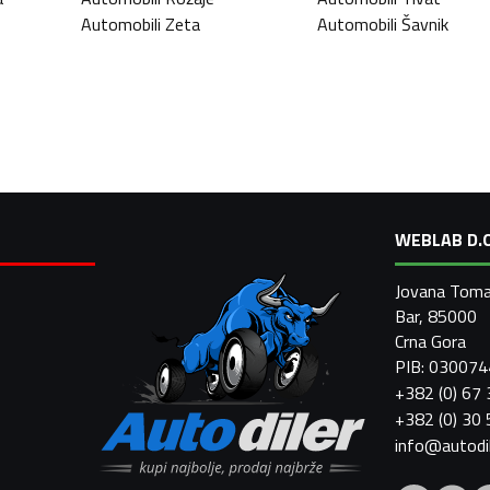
Automobili
Zeta
Automobili
Šavnik
WEBLAB D.O
Jovana Toma
Bar, 85000
Crna Gora
PIB: 03007
+382 (0) 67
+382 (0) 30
info@autodi