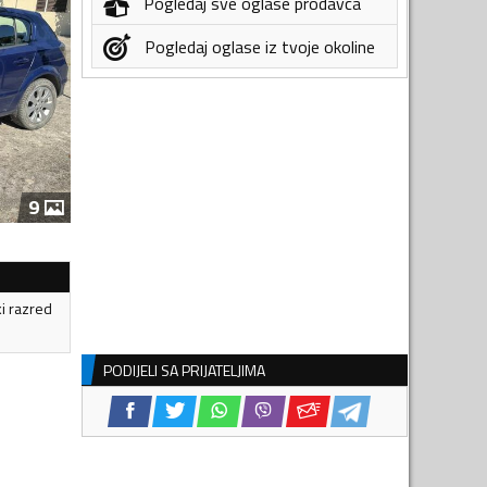
Pogledaj sve oglase prodavca
Pogledaj oglase iz tvoje okoline
9
ki razred
PODIJELI SA PRIJATELJIMA