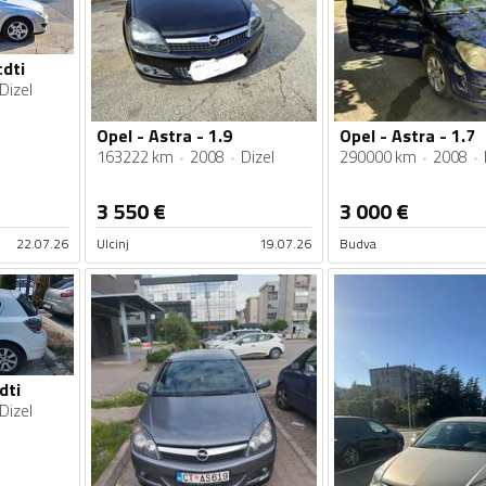
cdti
Dizel
Opel - Astra - 1.9
Opel - Astra - 1.7
163222 km
2008
Dizel
290000 km
2008
3 550
€
3 000
€
22.07.26
Ulcinj
19.07.26
Budva
dti
Dizel