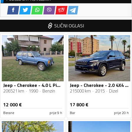
SLIČNI OGLASI
Jeep - Cherokee - 4.0 L Pioneer
Jeep - Cherokee - 2.0 4X4 Limited
206521 km
1990
Benzin
215000 km
2015
Dizel
12 000
€
17 800
€
Berane
prije 9 h
Bar
prije 20 h