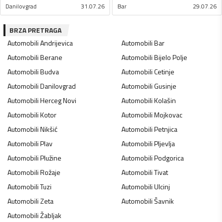
Danilovgrad
31.07.26
Bar
29.07.26
BRZA PRETRAGA
Automobili
Andrijevica
Automobili
Bar
Automobili
Berane
Automobili
Bijelo Polje
Automobili
Budva
Automobili
Cetinje
Automobili
Danilovgrad
Automobili
Gusinje
Automobili
Herceg Novi
Automobili
Kolašin
Automobili
Kotor
Automobili
Mojkovac
Automobili
Nikšić
Automobili
Petnjica
Automobili
Plav
Automobili
Pljevlja
Automobili
Plužine
Automobili
Podgorica
Automobili
Rožaje
Automobili
Tivat
Automobili
Tuzi
Automobili
Ulcinj
Automobili
Zeta
Automobili
Šavnik
Automobili
Žabljak