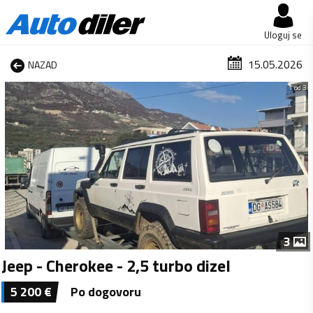
Uloguj se
15.05.2026
NAZAD
1 od 3
3
Jeep - Cherokee - 2,5 turbo dizel
5 200
€
Po dogovoru