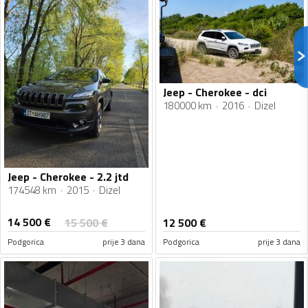
Jeep - Cherokee - dci
180000 km
2016
Dizel
Jeep - Cherokee - 2.2 jtd
174548 km
2015
Dizel
14 500
€
15 500
€
12 500
€
Podgorica
prije 3 dana
Podgorica
prije 3 dana