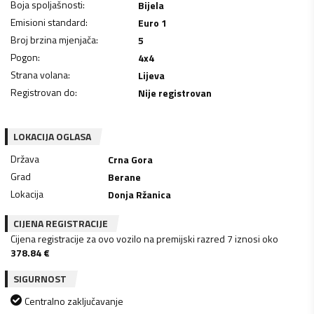
Boja spoljašnosti
:
Bijela
Emisioni standard
:
Euro 1
Broj brzina mjenjača
:
5
Pogon
:
4x4
Strana volana
:
Lijeva
Registrovan do
:
Nije registrovan
LOKACIJA OGLASA
Država
Crna Gora
Grad
Berane
Lokacija
Donja Ržanica
CIJENA REGISTRACIJE
Cijena registracije za ovo vozilo na premijski razred 7 iznosi oko
378.84
€
SIGURNOST
Centralno zaključavanje