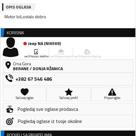
OPIS OGLASA
Motor loš,ostalo dobro
KORISNIK
Jeep NA
(
NI6569
)
verifikovan telefon
verifikovan email
verifikovana lokacija
Crna Gora
BERANE
/
DONJA RŽANICA
+382 67 546 486
Sačuvaj oglas
Sačuvaj profil
Prijavi oglas
Pogledaj sve oglase prodavca
Pogledaj oglase iz tvoje okoline
PODIJELI SA PRIJATELJIMA