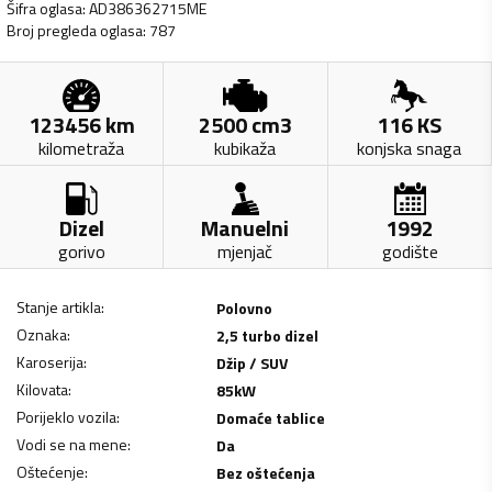
Šifra oglasa
:
AD386362715ME
Broj pregleda oglasa
:
787
123456
km
2500
cm3
116
KS
kilometraža
kubikaža
konjska snaga
Dizel
Manuelni
1992
gorivo
mjenjač
godište
Stanje artikla
:
Polovno
Oznaka
:
2,5 turbo dizel
Karoserija
:
Džip / SUV
Kilovata
:
85
kW
Porijeklo vozila
:
Domaće tablice
Vodi se na mene
:
Da
Oštećenje
:
Bez oštećenja