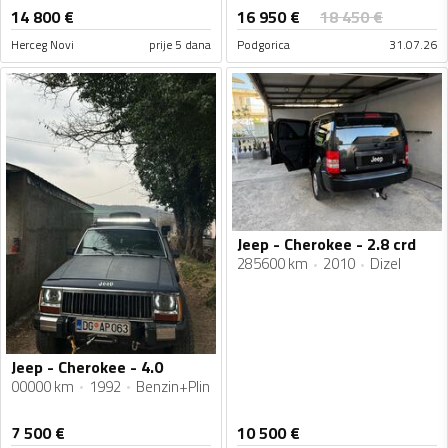
16 950
€
14 800
€
18 450
€
Herceg Novi
prije 5 dana
Podgorica
31.07.26
Jeep - Cherokee - 2.8 crd
285600 km
2010
Dizel
Jeep - Cherokee - 4.0
00000 km
1992
Benzin+Plin
7 500
€
10 500
€