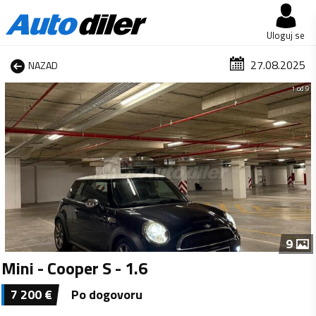
Uloguj se
27.08.2025
NAZAD
1 od 9
9
Mini - Cooper S - 1.6
7 200
€
Po dogovoru