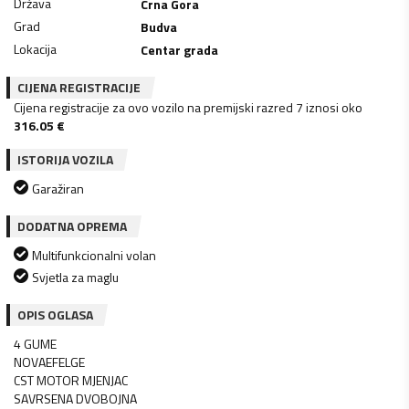
Država
Crna Gora
Grad
Budva
Lokacija
Centar grada
CIJENA REGISTRACIJE
Cijena registracije za ovo vozilo na premijski razred 7 iznosi oko
316.05
€
ISTORIJA VOZILA
Garažiran
DODATNA OPREMA
Multifunkcionalni volan
Svjetla za maglu
OPIS OGLASA
4 GUME
NOVAEFELGE
CST MOTOR MJENJAC
SAVRSENA DVOBOJNA