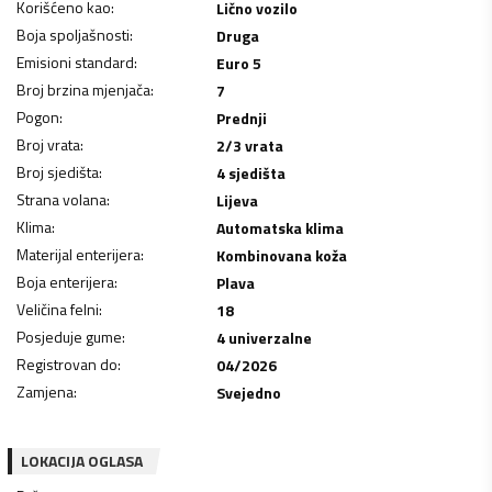
Korišćeno kao
:
Lično vozilo
Boja spoljašnosti
:
Druga
Emisioni standard
:
Euro 5
Broj brzina mjenjača
:
7
Pogon
:
Prednji
Broj vrata
:
2/3 vrata
Broj sjedišta
:
4 sjedišta
Strana volana
:
Lijeva
Klima
:
Automatska klima
Materijal enterijera
:
Kombinovana koža
Boja enterijera
:
Plava
Veličina felni
:
18
Posjeduje gume
:
4 univerzalne
Registrovan do
:
04/2026
Zamjena
:
Svejedno
LOKACIJA OGLASA