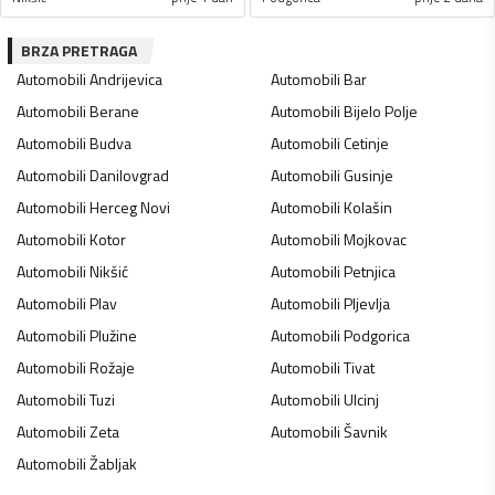
BRZA PRETRAGA
Automobili
Andrijevica
Automobili
Bar
Automobili
Berane
Automobili
Bijelo Polje
Automobili
Budva
Automobili
Cetinje
Automobili
Danilovgrad
Automobili
Gusinje
Automobili
Herceg Novi
Automobili
Kolašin
Automobili
Kotor
Automobili
Mojkovac
Automobili
Nikšić
Automobili
Petnjica
Automobili
Plav
Automobili
Pljevlja
Automobili
Plužine
Automobili
Podgorica
Automobili
Rožaje
Automobili
Tivat
Automobili
Tuzi
Automobili
Ulcinj
Automobili
Zeta
Automobili
Šavnik
Automobili
Žabljak