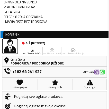
CRNA NOCU NA SUNCU
PLAFON TAMNO PLAVI
BJELA BOJA
FELGE 18 COLA ORGNALNA
KORISNIK
ALİ
(
RE9882
)
verifikovan telefon
verifikovan email
verifikovana lokacija
Crna Gora
PODGORICA
/
PODGORICA (UŽI DIO)
+382 68 241 927
Aktivan
Sačuvaj oglas
Sačuvaj profil
Prijavi oglas
Pogledaj sve oglase prodavca
Pogledaj oglase iz tvoje okoline