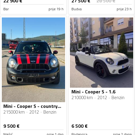
27 500
€
22 900
€
28 500
€
Bar
prije 19 h
Budva
prije 23 h
Mini - Cooper S - 1.6
210000 km
2012
Benzin
Mini - Cooper S - countryman cooper s
215000 km
2012
Benzin
9 500
€
6 500
€
Nikšić
prije 1 dan
Podgorica
prije 2 dana