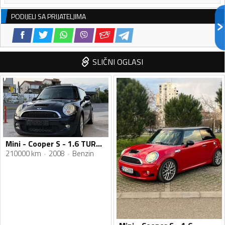
PODIJELI SA PRIJATELJIMA
SLIČNI OGLASI
Mini - Cooper S - 1.6 TURBO
210000 km
2008
Benzin