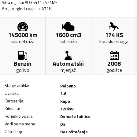
Šifra oglasa
:
AD364112424ME
Broj pregleda oglasa
:
4718
145000
km
1600
cm3
174
KS
kilometraža
kubikaža
konjska snaga
Benzin
Automatski
2008
gorivo
mjenjač
godište
Stanje artikla
:
Polovno
Oznaka
:
1.6
Karoserija
:
Kupe
Kilovata
:
128
kW
Porijeklo vozila
:
Domaće tablice
Vodi se na mene
:
Da
Oštećenje
:
Bez oštećenja