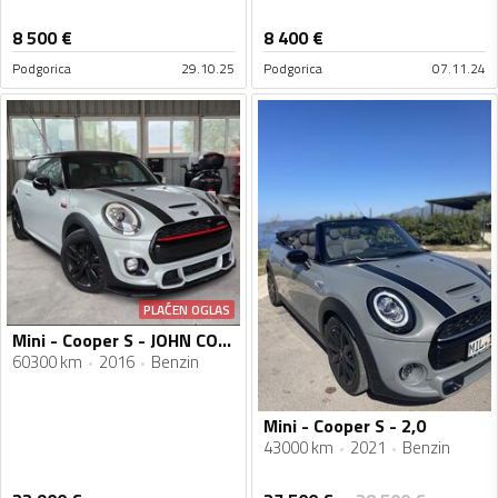
8 500
€
8 400
€
Podgorica
29.10.25
Podgorica
07.11.24
PLAĆEN OGLAS
Mini - Cooper S - JOHN COOPER WORKS
60300 km
2016
Benzin
Mini - Cooper S - 2,0
43000 km
2021
Benzin