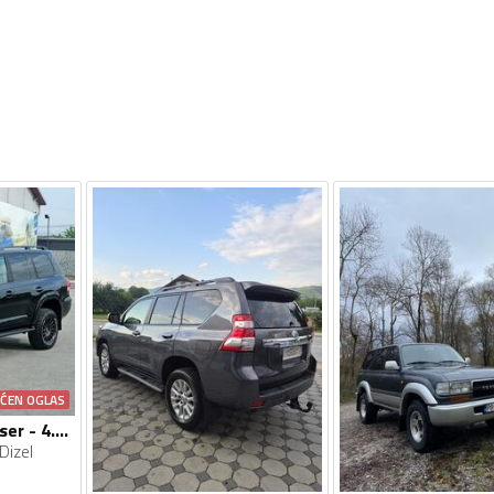
AĆEN OGLAS
Toyota - Land Cruiser - 4.5D-4D V8
Dizel