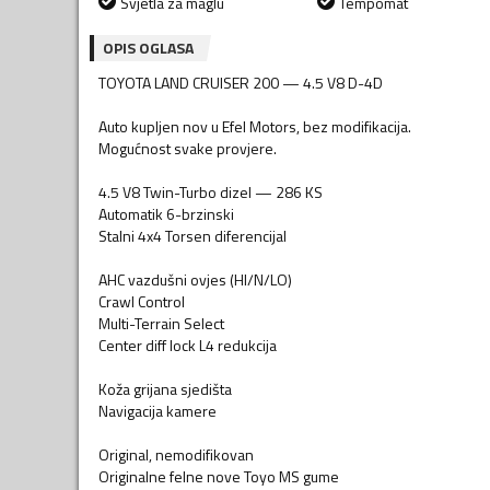
Svjetla za maglu
Tempomat
OPIS OGLASA
TOYOTA LAND CRUISER 200 — 4.5 V8 D-4D
Auto kupljen nov u Efel Motors, bez modifikacija.
Mogućnost svake provjere.
4.5 V8 Twin-Turbo dizel — 286 KS
Automatik 6-brzinski
Stalni 4x4 Torsen diferencijal
AHC vazdušni ovjes (HI/N/LO)
Crawl Control
Multi-Terrain Select
Center diff lock L4 redukcija
Koža grijana sjedišta
Navigacija kamere
Original, nemodifikovan
Originalne felne nove Toyo MS gume