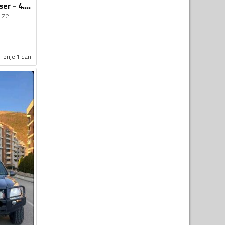
Toyota - Land Cruiser - 4.2 turbo
izel
prije 1 dan