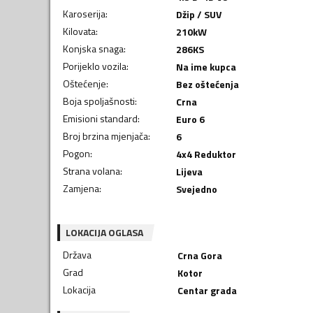
Karoserija
:
Džip / SUV
Kilovata
:
210
kW
Konjska snaga
:
286
KS
Porijeklo vozila
:
Na ime kupca
Oštećenje
:
Bez oštećenja
Boja spoljašnosti
:
Crna
Emisioni standard
:
Euro 6
Broj brzina mjenjača
:
6
Pogon
:
4x4 Reduktor
Strana volana
:
Lijeva
Zamjena
:
Svejedno
LOKACIJA OGLASA
Država
Crna Gora
Grad
Kotor
Lokacija
Centar grada