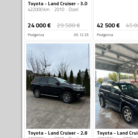
Toyota - Land Cruiser - 3.0
422000 km
2010
Dizel
24 000
€
29 500
€
42 500
€
45 0
Podgorica
05.12.25
Podgorica
Toyota - Land Cruiser - 2.8