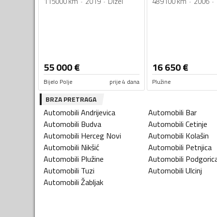
115000 km
2019
Dizel
489100 km
2006
55 000
€
16 650
€
Bijelo Polje
prije 4 dana
Plužine
BRZA PRETRAGA
Automobili
Andrijevica
Automobili
Bar
Automobili
Budva
Automobili
Cetinje
Automobili
Herceg Novi
Automobili
Kolašin
Automobili
Nikšić
Automobili
Petnjica
Automobili
Plužine
Automobili
Podgoric
Automobili
Tuzi
Automobili
Ulcinj
Automobili
Žabljak