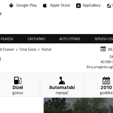
Google Play
Apple Store
AppGallery
 PLACEVI
ZASTUPNICI
AUTO OTPADI
SERVISI I U
d Cruiser
Crna Gora
Kotor
06
Ši
8
AD386
Broj pregleda og
Dizel
Automatski
2010
gorivo
mjenjač
godište