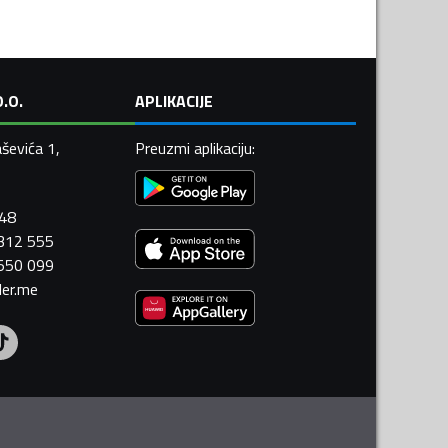
.O.
APLIKACIJE
ševića 1,
Preuzmi aplikaciju
:
448
 312 555
 550 099
ler.me