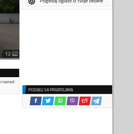
Pogledaj oglase iz tvoje okoline
12
ki razred
PODIJELI SA PRIJATELJIMA