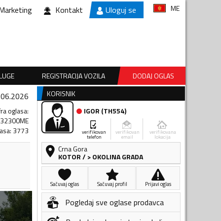
ME
Marketing
Kontakt
Uloguj se
SLUGE
REGISTRACIJA VOZILA
DODAJ OGLAS
KORISNIK
.06.2026
fra oglasa
:
IGOR
(
TH554
)
132300ME
lasa
:
3773
verifikovan
verifikovan
verifikovana
telefon
email
lokacija
Crna Gora
KOTOR
/
> OKOLINA GRADA
Sačuvaj oglas
Sačuvaj profil
Prijavi oglas
Pogledaj sve oglase prodavca