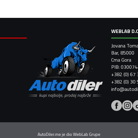
WEBLAB D.O
Jovana Toma
Bar, 85000
Crna Gora
PIB: 03007
+382 (0) 67
+382 (0) 30
info@autodi
AutoDiler.me je dio
WebLab Grupe