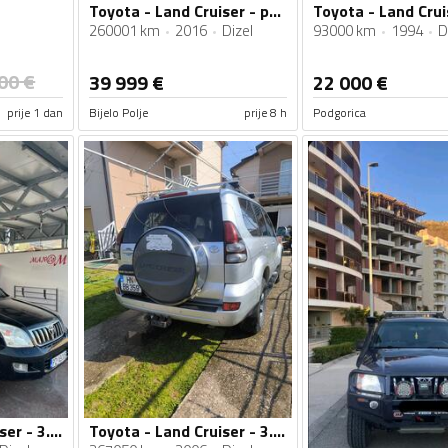
Toyota - Land Cruiser - prado
260001 km
2016
Dizel
93000 km
1994
D
00
€
39 999
€
22 000
€
prije 1 dan
Bijelo Polje
prije 8 h
Podgorica
Toyota - Land Cruiser - 3.0 tdi
Toyota - Land Cruiser - 3.0 D4D