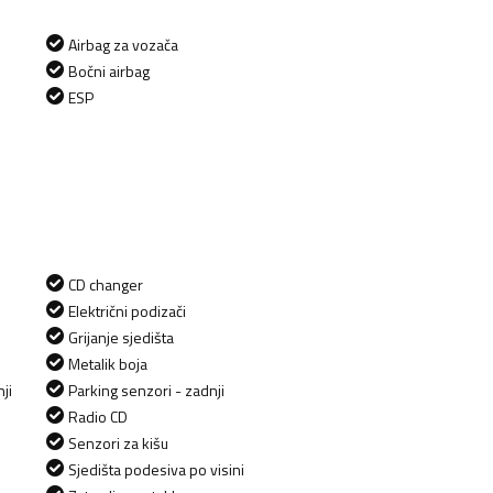
Airbag za vozača
Bočni airbag
ESP
CD changer
Električni podizači
Grijanje sjedišta
Metalik boja
ji
Parking senzori - zadnji
Radio CD
Senzori za kišu
Sjedišta podesiva po visini