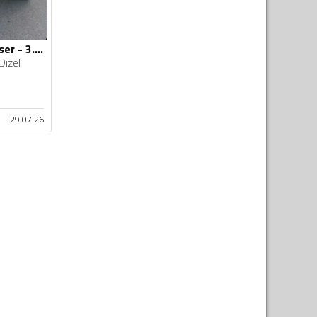
Toyota - Land Cruiser - 3.0 D4D
Dizel
29.07.26