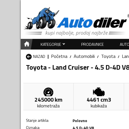
KATEGORIJE
PRODAVNICE
AUTO
Početna
Automobili
Toyota
Lan
NAZAD
Toyota - Land Cruiser - 4.5 D-4D V
245000
km
4461
cm3
kilometraža
kubikaža
Stanje artikla
:
Polovno
Oznaka
:
4.5 D-4D V8