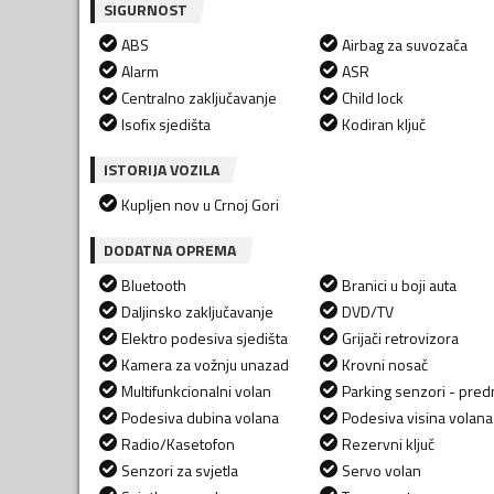
SIGURNOST
ABS
Airbag za suvozača
Alarm
ASR
Centralno zaključavanje
Child lock
Isofix sjedišta
Kodiran ključ
ISTORIJA VOZILA
Kupljen nov u Crnoj Gori
DODATNA OPREMA
Bluetooth
Branici u boji auta
Daljinsko zaključavanje
DVD/TV
Elektro podesiva sjedišta
Grijači retrovizora
Kamera za vožnju unazad
Krovni nosač
Multifunkcionalni volan
Parking senzori - predn
Podesiva dubina volana
Podesiva visina volana
Radio/Kasetofon
Rezervni ključ
Senzori za svjetla
Servo volan