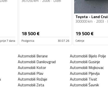
Dizel
367050 km
2006
Dizel
300000 km
2003
18 500
€
19 500
€
prije 7 dana
Podgorica
30.07.26
Cetinje
Automobili
Berane
Automobili
Bijelo Polje
Automobili
Danilovgrad
Automobili
Gusinje
Automobili
Kotor
Automobili
Mojkovac
Automobili
Plav
Automobili
Pljevlja
a
Automobili
Rožaje
Automobili
Tivat
Automobili
Zeta
Automobili
Šavnik