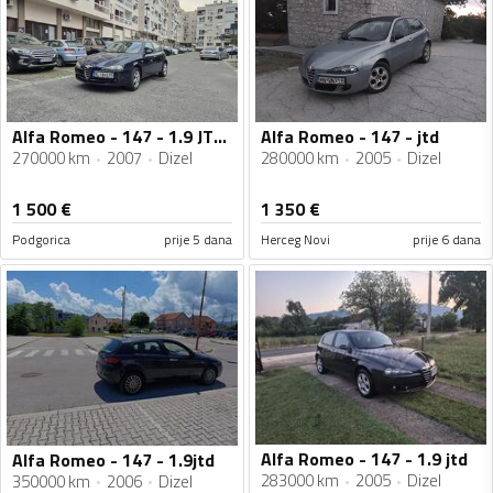
Alfa Romeo - 147 - 1.9 JTDM
Alfa Romeo - 147 - jtd
270000 km
2007
Dizel
280000 km
2005
Dizel
1 500
€
1 350
€
Podgorica
prije 5 dana
Herceg Novi
prije 6 dana
Alfa Romeo - 147 - 1.9 jtd
Alfa Romeo - 147 - 1.9jtd
283000 km
2005
Dizel
350000 km
2006
Dizel