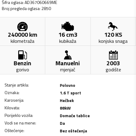
Šifra oglasa
:
AD367060669ME
Broj pregleda oglasa
:
2850
240000
km
16
cm3
120
KS
kilometraža
kubikaža
konjska snaga
Benzin
Manuelni
2003
gorivo
mjenjač
godište
Stanje artikla
:
Polovno
Oznaka
:
1.6 T sport
Karoserija
:
Hečbek
Kilovata
:
88
kW
Porijeklo vozila
:
Domaće tablice
Vodi se na mene
:
Da
Oštećenje
:
Bez oštećenja