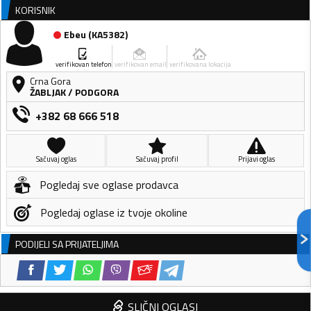
KORISNIK
Ebeu
(
KA5382
)
verifikovan telefon
verifikovan email
verifikovana lokacija
Crna Gora
ŽABLJAK
/
PODGORA
+382 68 666 518
Sačuvaj oglas
Sačuvaj profil
Prijavi oglas
Pogledaj sve oglase prodavca
Pogledaj oglase iz tvoje okoline
PODIJELI SA PRIJATELJIMA
SLIČNI OGLASI