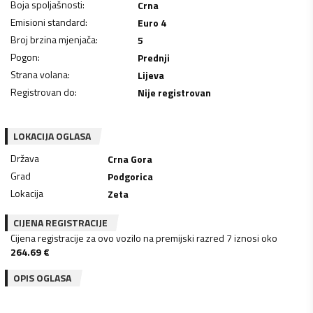
Boja spoljašnosti
:
Crna
Emisioni standard
:
Euro 4
Broj brzina mjenjača
:
5
Pogon
:
Prednji
Strana volana
:
Lijeva
Registrovan do
:
Nije registrovan
LOKACIJA OGLASA
Država
Crna Gora
Grad
Podgorica
Lokacija
Zeta
CIJENA REGISTRACIJE
Cijena registracije za ovo vozilo na premijski razred 7 iznosi oko
264.69
€
OPIS OGLASA