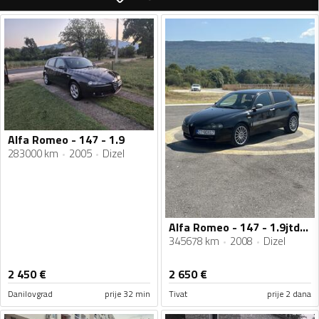
Alfa Romeo - 147 - 1.9
283000 km
2005
Dizel
Alfa Romeo - 147 - 1.9jtdm 110kw
345678 km
2008
Dizel
2 450
€
2 650
€
Danilovgrad
prije 32 min
Tivat
prije 2 dana