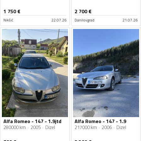
1 750
€
2 700
€
Nikšić
22.07.26
Danilovgrad
21.07.26
Alfa Romeo - 147 - 1.9jtd
Alfa Romeo - 147 - 1.9
280000 km
2005
Dizel
217000 km
2006
Dizel