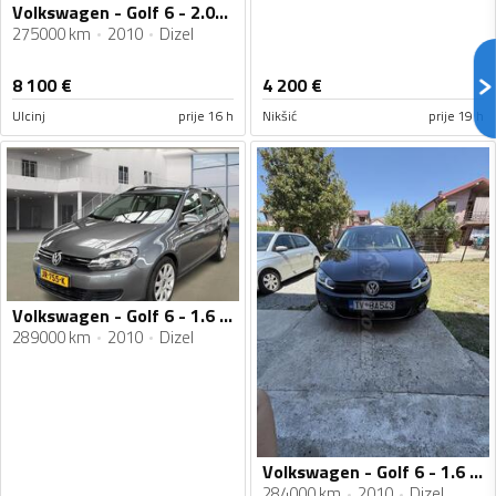
Volkswagen - Golf 6 - 2.0tdi
275000 km
2010
Dizel
8 100
€
4 200
€
Ulcinj
prije 16 h
Nikšić
prije 19 h
Volkswagen - Golf 6 - 1.6 TDI
289000 km
2010
Dizel
Volkswagen - Golf 6 - 1.6 Tdi
284000 km
2010
Dizel