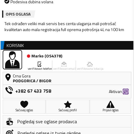
Podesiva dubina volana
OPIS OGLASA
Tek odrađen veliki mali servis bes centa ulaganja mali potrošač
kvalitetan auto mala registracija full oprema potrošnja 4L na 100 km
KORISNIK
Marko
(
OS4378
)
verifikovan telefon
verifikovan email
verifikovana lokacija
Crna Gora
PODGORICA
/
BIGOR
+382 67 433 758
Aktivan
Sačuvaj oglas
Sačuvaj profil
Prijavi oglas
Pogledaj sve oglase prodavca
Pogledaj oglase iz tvoje okoline