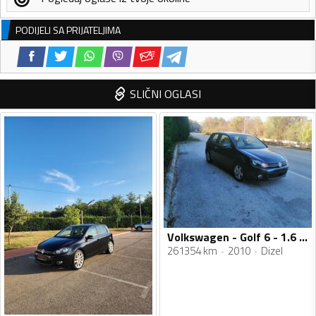
PODIJELI SA PRIJATELJIMA
SLIČNI OGLASI
Volkswagen - Golf 6 - 1.6 TDI
261354 km
2010
Dizel