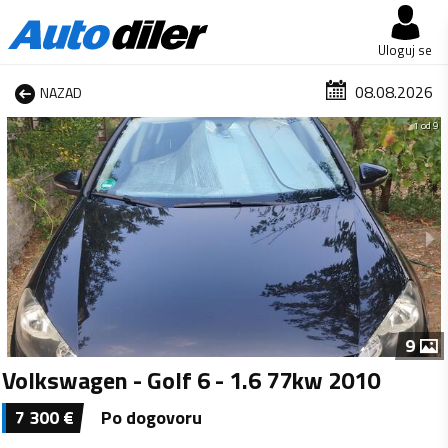
Uloguj se
08.08.2026
NAZAD
1 od 9
9
Volkswagen - Golf 6 - 1.6 77kw 2010
7 300
€
Po dogovoru