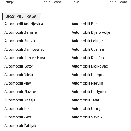
Cetinje
prije 2 dana
Budva
prije 2 dana
BRZA PRETRAGA
Automobili
Andrijevica
Automobili
Bar
Automobili
Berane
Automobili
Bijelo Polje
Automobili
Budva
Automobili
Cetinje
Automobili
Danilovgrad
Automobili
Gusinje
Automobili
Herceg Novi
Automobili
Kolašin
Automobili
Kotor
Automobili
Mojkovac
Automobili
Nikšić
Automobili
Petnjica
Automobili
Plav
Automobili
Pljevlja
Automobili
Plužine
Automobili
Podgorica
Automobili
Rožaje
Automobili
Tivat
Automobili
Tuzi
Automobili
Ulcinj
Automobili
Zeta
Automobili
Šavnik
Automobili
Žabljak