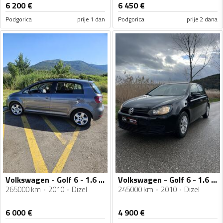
6 200
€
6 450
€
Podgorica
prije 1 dan
Podgorica
prije 2 dana
Volkswagen - Golf 6 - 1.6 tdi
Volkswagen - Golf 6 - 1.6 TDI
265000 km
2010
Dizel
245000 km
2010
Dizel
6 000
€
4 900
€