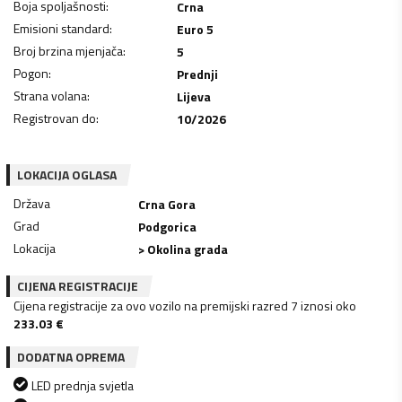
Boja spoljašnosti
:
Crna
Emisioni standard
:
Euro 5
Broj brzina mjenjača
:
5
Pogon
:
Prednji
Strana volana
:
Lijeva
Registrovan do
:
10/2026
LOKACIJA OGLASA
Država
Crna Gora
Grad
Podgorica
Lokacija
> Okolina grada
CIJENA REGISTRACIJE
Cijena registracije za ovo vozilo na premijski razred 7 iznosi oko
233.03
€
DODATNA OPREMA
LED prednja svjetla