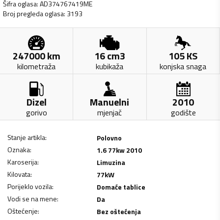
Šifra oglasa
:
AD374767419ME
Broj pregleda oglasa
:
3193
247000
km
16
cm3
105
KS
kilometraža
kubikaža
konjska snaga
Dizel
Manuelni
2010
gorivo
mjenjač
godište
Stanje artikla
:
Polovno
Oznaka
:
1.6 77kw 2010
Karoserija
:
Limuzina
Kilovata
:
77
kW
Porijeklo vozila
:
Domaće tablice
Vodi se na mene
:
Da
Oštećenje
:
Bez oštećenja