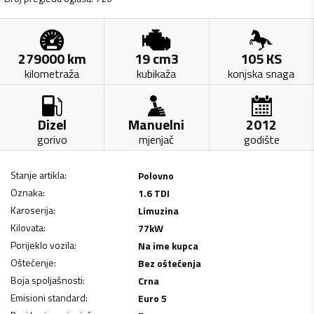
279000
km
19
cm3
105
KS
kilometraža
kubikaža
konjska snaga
Dizel
Manuelni
2012
gorivo
mjenjač
godište
Stanje artikla
:
Polovno
Oznaka
:
1.6 TDI
Karoserija
:
Limuzina
Kilovata
:
77
kW
Porijeklo vozila
:
Na ime kupca
Oštećenje
:
Bez oštećenja
Boja spoljašnosti
:
Crna
Emisioni standard
:
Euro 5