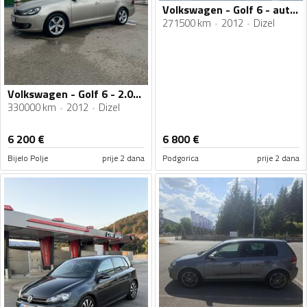
Volkswagen - Golf 6 - automatik
271500 km
2012
Dizel
Volkswagen - Golf 6 - 2.0TDI
330000 km
2012
Dizel
6 200
€
6 800
€
Bijelo Polje
prije 2 dana
Podgorica
prije 2 dana