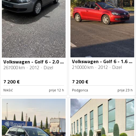
Volkswagen - Golf 6 - 1.6 tdi
Volkswagen - Golf 6 - 2.0 TDI
210000 km
2012
Dizel
267000 km
2012
Dizel
7 200
€
7 200
€
Nikšić
prije 12 h
Podgorica
prije 23 h