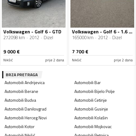
Volkswagen - Golf 6 - GTD
Volkswagen - Golf 6 - 1.6 TDI
272098 km
2012
Dizel
165000 km
2012
Dizel
9 000
€
7 700
€
Nikšić
prije 2 dana
Nikšić
prije 2 dana
BRZA PRETRAGA
Automobili
Andrijevica
Automobili
Bar
Automobili
Berane
Automobili
Bijelo Polje
Automobili
Budva
Automobili
Cetinje
Automobili
Danilovgrad
Automobili
Gusinje
Automobili
Herceg Novi
Automobili
Kolašin
Automobili
Kotor
Automobili
Mojkovac
Automobili
Nikšić
Automobili
Petnjica