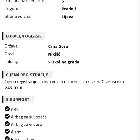
Broj brzina mjenjača
:
5
Pogon
:
Prednji
Strana volana
:
Lijeva
LOKACIJA OGLASA
Država
Crna Gora
Grad
Nikšić
Lokacija
> Okolina grada
CIJENA REGISTRACIJE
Cijena registracije za ovo vozilo na premijski razred 7 iznosi oko
245.03
€
SIGURNOST
ABS
Airbag za suvozača
Airbag za vozača
Alarm
Bočni airbag