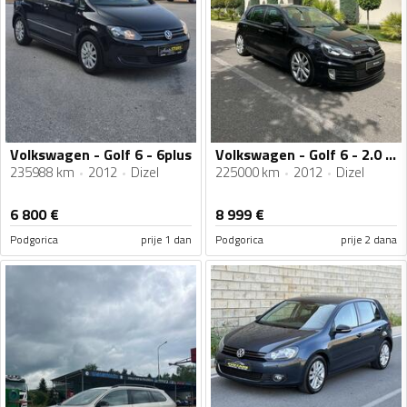
Volkswagen - Golf 6 - 6plus
Volkswagen - Golf 6 - 2.0 Tdi 170ks
235988 km
2012
Dizel
225000 km
2012
Dizel
6 800
€
8 999
€
Podgorica
prije 1 dan
Podgorica
prije 2 dana