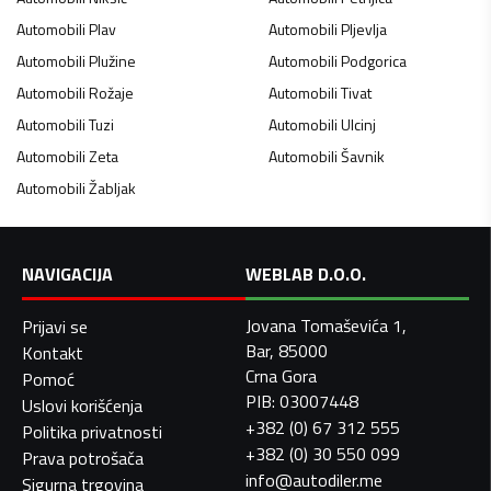
Automobili
Plav
Automobili
Pljevlja
Automobili
Plužine
Automobili
Podgorica
Automobili
Rožaje
Automobili
Tivat
Automobili
Tuzi
Automobili
Ulcinj
Automobili
Zeta
Automobili
Šavnik
Automobili
Žabljak
NAVIGACIJA
WEBLAB D.O.O.
Jovana Tomaševića 1,
Prijavi se
Bar, 85000
Kontakt
Crna Gora
Pomoć
PIB: 03007448
Uslovi korišćenja
+382 (0) 67 312 555
Politika privatnosti
+382 (0) 30 550 099
Prava potrošača
info@autodiler.me
Sigurna trgovina