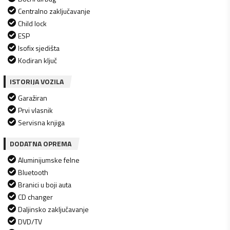
Centralno zaključavanje
Child lock
ESP
Isofix sjedišta
Kodiran ključ
ISTORIJA VOZILA
Garažiran
Prvi vlasnik
Servisna knjiga
DODATNA OPREMA
Aluminijumske felne
Bluetooth
Branici u boji auta
CD changer
Daljinsko zaključavanje
DVD/TV