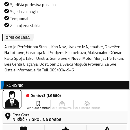
Sjedišta podesiva po visini
Svjetla za maglu
Tempomat
Zatamljena stakla
OPIS OGLASA
Auto Je Perfektnom Stanju, Kao Nov, Uvezen Iz Njemačke, Dovežen
Na Toćkove, Garancija Na Predjenu Kilometrazu, Maksimalno Očuvan
Kako Spolja Tako I Unutra, Gume Sve 4 Nove, Motor Menjac Perfektni,
Bes Centa Ulaganja, Dostupan Za Svaku Moguću Provjeru, Za Sve
Ostale Informacije Na Tell: 069/004-946
KORISNIK
Denis<3
(
LG880
)
verifikovan telefon
verifikovan email
verifikovana lokacija
Crna Gora
NIKŠIĆ
/
> OKOLINA GRADA