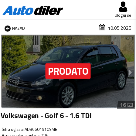
Uloguj se
10.05.2025
NAZAD
1 od 16
16
Volkswagen - Golf 6 - 1.6 TDI
Šifra oglasa
:
AD366045109ME
Broj pregleda oglasa
:
726