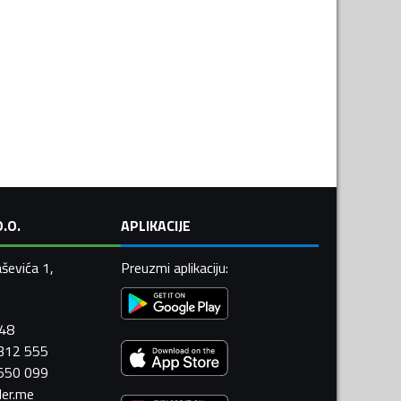
.O.
APLIKACIJE
ševića 1,
Preuzmi aplikaciju
:
448
 312 555
 550 099
ler.me