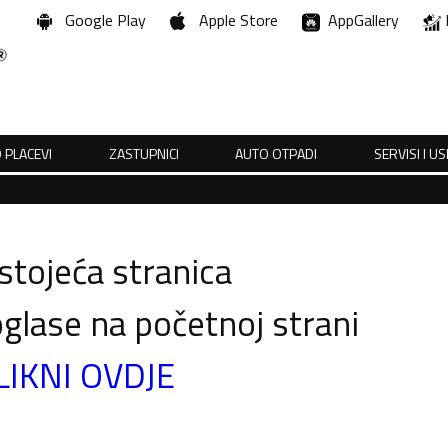
Google Play
Apple Store
AppGallery
 PLACEVI
ZASTUPNICI
AUTO OTPADI
SERVISI I U
tojeća stranica
glase na početnoj strani
LIKNI OVDJE