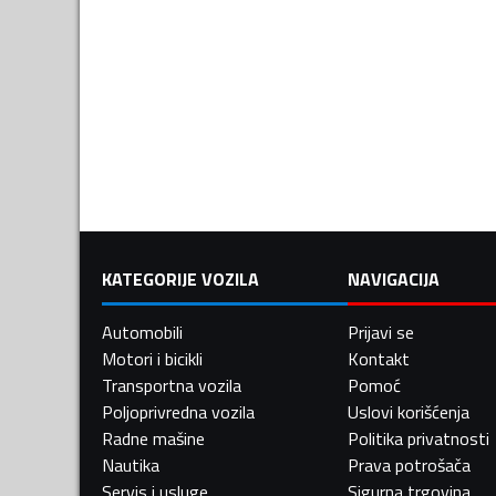
KATEGORIJE VOZILA
NAVIGACIJA
Automobili
Prijavi se
Motori i bicikli
Kontakt
Transportna vozila
Pomoć
Poljoprivredna vozila
Uslovi korišćenja
Radne mašine
Politika privatnosti
Nautika
Prava potrošača
Servis i usluge
Sigurna trgovina