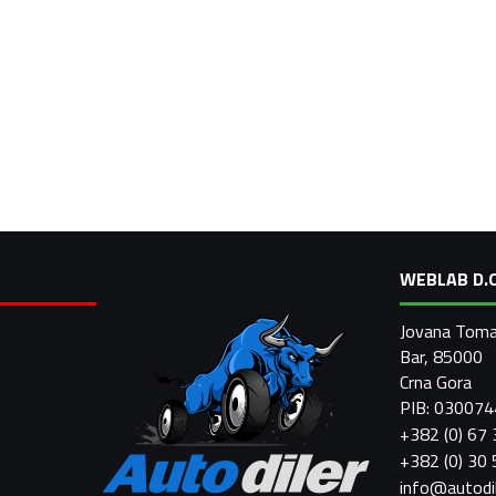
WEBLAB D.O
Jovana Toma
Bar, 85000
Crna Gora
PIB: 03007
+382 (0) 67
+382 (0) 30
info@autodi