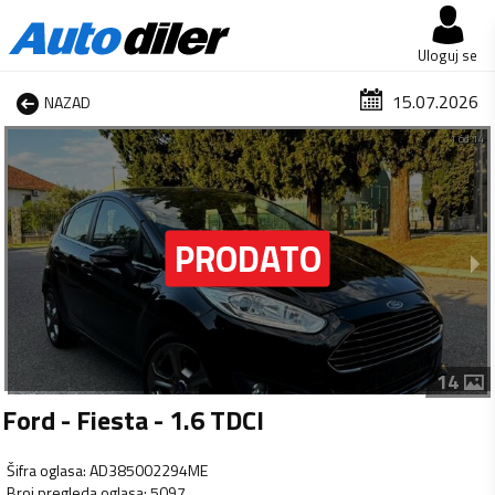
Uloguj se
15.07.2026
NAZAD
1 od 14
14
Ford - Fiesta - 1.6 TDCI
Šifra oglasa
:
AD385002294ME
Broj pregleda oglasa
:
5097