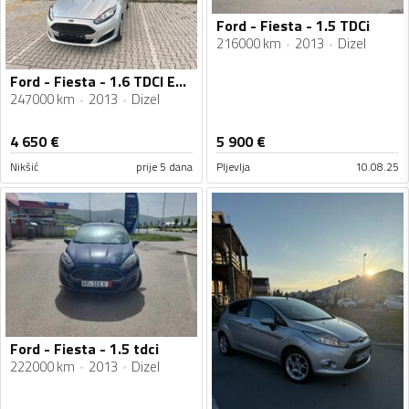
Ford - Fiesta - 1.5 TDCi
216000 km
2013
Dizel
Ford - Fiesta - 1.6 TDCI ECONETIC
247000 km
2013
Dizel
4 650
€
5 900
€
Nikšić
prije 5 dana
Pljevlja
10.08.25
Ford - Fiesta - 1.5 tdci
222000 km
2013
Dizel