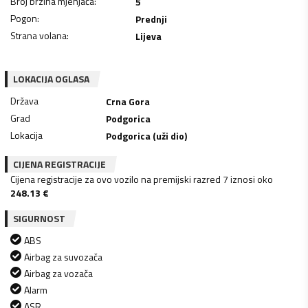
Broj brzina mjenjača
:
5
Pogon
:
Prednji
Strana volana
:
Lijeva
LOKACIJA OGLASA
Država
Crna Gora
Grad
Podgorica
Lokacija
Podgorica (uži dio)
CIJENA REGISTRACIJE
Cijena registracije za ovo vozilo na premijski razred 7 iznosi oko
248.13
€
SIGURNOST
ABS
Airbag za suvozača
Airbag za vozača
Alarm
ASR