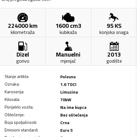
224000
km
1600
cm3
95
KS
kilometraža
kubikaža
konjska snaga
Dizel
Manuelni
2013
gorivo
mjenjač
godište
Stanje artikla
:
Polovno
Oznaka
:
1.6 TDCI
Karoserija
:
Limuzina
Kilovata
:
70
kW
Porijeklo vozila
:
Na ime kupca
Oštećenje
:
Bez oštećenja
Boja spoljašnosti
:
Crna
Emisioni standard
:
Euro 5