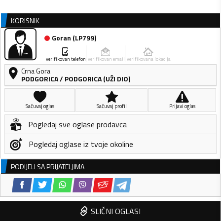
KORISNIK
Goran
(
LP799
)
verifikovan telefon
verifikovan email
verifikovana lokacija
Crna Gora
PODGORICA
/
PODGORICA (UŽI DIO)
Sačuvaj oglas
Sačuvaj profil
Prijavi oglas
Pogledaj sve oglase prodavca
Pogledaj oglase iz tvoje okoline
PODIJELI SA PRIJATELJIMA
SLIČNI OGLASI