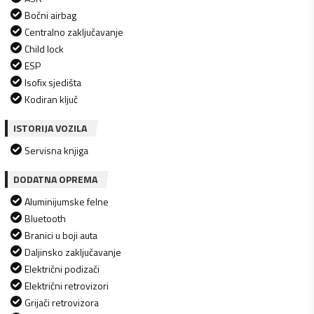
Bočni airbag
Centralno zaključavanje
Child lock
ESP
Isofix sjedišta
Kodiran ključ
ISTORIJA VOZILA
Servisna knjiga
DODATNA OPREMA
Aluminijumske felne
Bluetooth
Branici u boji auta
Daljinsko zaključavanje
Električni podizači
Električni retrovizori
Grijači retrovizora