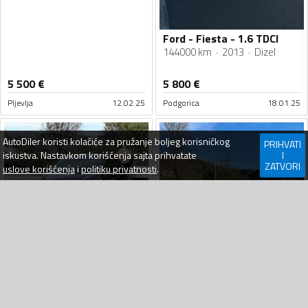
Ford - Fiesta - 1.6 TDCI
144000 km
2013
Dizel
5 500
€
5 800
€
Pljevlja
12.02.25
Podgorica
18.01.25
AutoDiler
koristi kolačiće za pružanje boljeg korisničkog
PRIHVATI
iskustva. Nastavkom korišćenja sajta prihvatate
I
ZATVORI
uslove korišćenja
i
politiku privatnosti
.
PLAĆEN OGLAS
Ford - Fiesta - 1,6 TDCI TITANIUM FULL OPREMA NA IME KUPCA DIGITALNA KLIMA
194003 km
2011
Dizel
PLAĆEN OGLAS