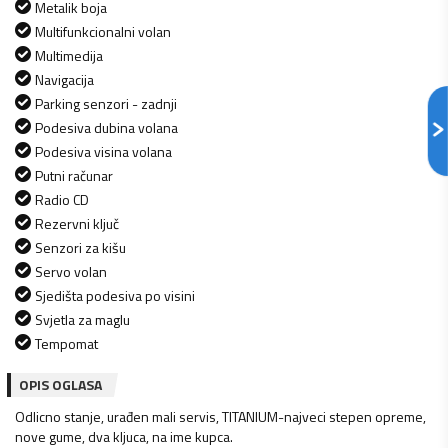
Metalik boja
Multifunkcionalni volan
Multimedija
Navigacija
Parking senzori - zadnji
Podesiva dubina volana
Podesiva visina volana
Putni računar
Radio CD
Rezervni ključ
Senzori za kišu
Servo volan
Sjedišta podesiva po visini
Svjetla za maglu
Tempomat
OPIS OGLASA
Odlicno stanje, urađen mali servis, TITANIUM-najveci stepen opreme,
nove gume, dva kljuca, na ime kupca.