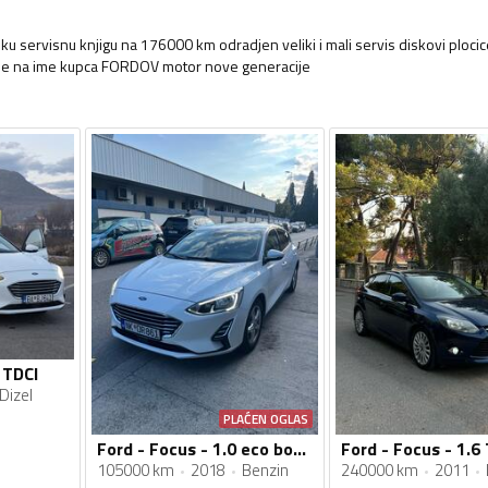
ku servisnu knjigu na 176000 km odradjen veliki i mali servis diskovi ploci
nje na ime kupca FORDOV motor nove generacije
 TDCI
Dizel
PLAĆEN OGLAS
Ford - Focus - 1.0 eco boost
105000 km
2018
Benzin
240000 km
2011