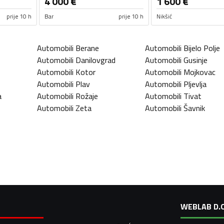
4 000
€
1 600
€
prije 10 h
Bar
prije 10 h
Nikšić
Automobili
Berane
Automobili
Bijelo Polje
Automobili
Danilovgrad
Automobili
Gusinje
Automobili
Kotor
Automobili
Mojkovac
Automobili
Plav
Automobili
Pljevlja
a
Automobili
Rožaje
Automobili
Tivat
Automobili
Zeta
Automobili
Šavnik
WEBLAB D.O