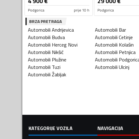
4 900
€
29 000
€
Podgorica
prije 10 h
Podgorica
BRZA PRETRAGA
Automobili
Andrijevica
Automobili
Bar
Automobili
Budva
Automobili
Cetinje
Automobili
Herceg Novi
Automobili
Kolašin
Automobili
Nikšić
Automobili
Petnjica
Automobili
Plužine
Automobili
Podgoric
Automobili
Tuzi
Automobili
Ulcinj
Automobili
Žabljak
KATEGORIJE VOZILA
NAVIGACIJA