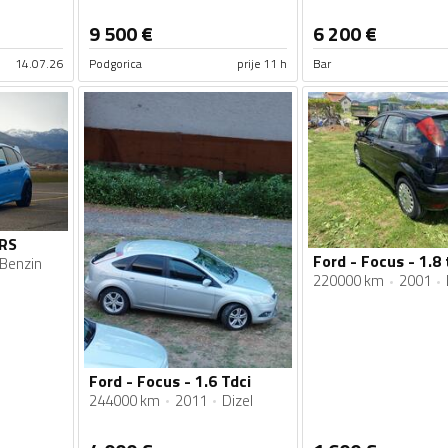
9 500
€
6 200
€
14.07.26
Podgorica
prije 11 h
Bar
 RS
Ford - Focus - 1.8 
Benzin
220000 km
2001
Ford - Focus - 1.6 Tdci
244000 km
2011
Dizel