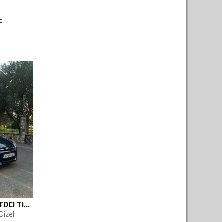
ce
Ford - Focus - 1.6 TDCI Titanium
Dizel