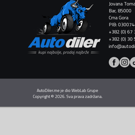
Jovana Toma
Bar, 85000
Crna Gora
PIB: 03007
+382 (0) 67
+382 (0) 30
info@autodi
AutoDiler.me je dio
WebLab Grupe
Copyright
©
2026. Sva prava zadržana.