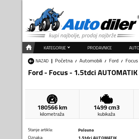
KATEGORIJE
PRODAVNICE
AUTO
Početna
Automobili
Ford
Focus
NAZAD
Ford - Focus - 1.5tdci AUTOMATIK
180566
km
1499
cm3
kilometraža
kubikaža
Stanje artikla
:
Polovno
Oznaka
:
1.5tdci AUTOMATIK