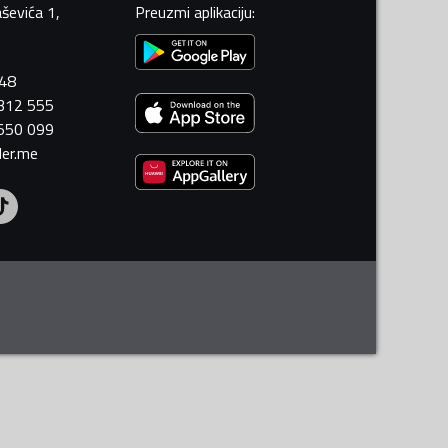
ševića 1,
Preuzmi aplikaciju
:
448
 312 555
 550 099
ler.me