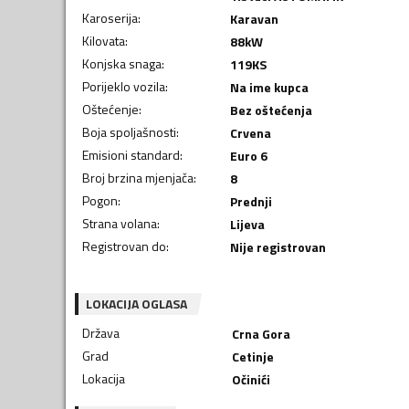
Karoserija
:
Karavan
Kilovata
:
88
kW
Konjska snaga
:
119
KS
Porijeklo vozila
:
Na ime kupca
Oštećenje
:
Bez oštećenja
Boja spoljašnosti
:
Crvena
Emisioni standard
:
Euro 6
Broj brzina mjenjača
:
8
Pogon
:
Prednji
Strana volana
:
Lijeva
Registrovan do
:
Nije registrovan
LOKACIJA OGLASA
Država
Crna Gora
Grad
Cetinje
Lokacija
Očinići