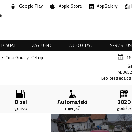
Google Play
Apple Store
AppGallery
 PLACEVI
ZASTUPNICI
AUTO OTPADI
SERVISI I U
Crna Gora
Cetinje
16
Ši
AD365
Broj pregleda og
Dizel
Automatski
2020
gorivo
mjenjač
godište