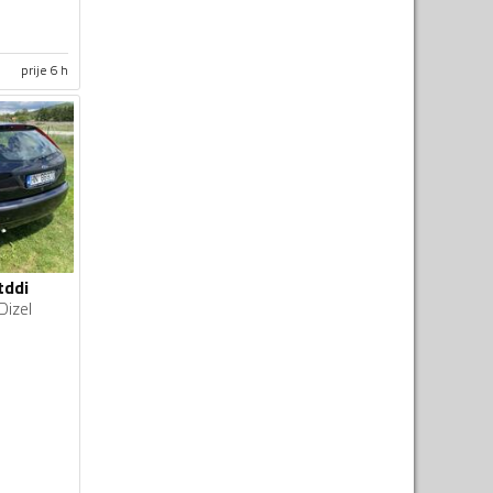
prije 6 h
tddi
Dizel