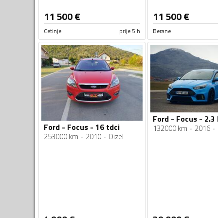
11 500
€
11 500
€
Cetinje
prije 5 h
Berane
Ford - Focus - 2.3
Ford - Focus - 16 tdci
132000 km
2016
253000 km
2010
Dizel