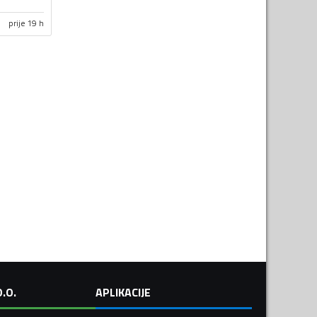
prije 19 h
.O.
APLIKACIJE