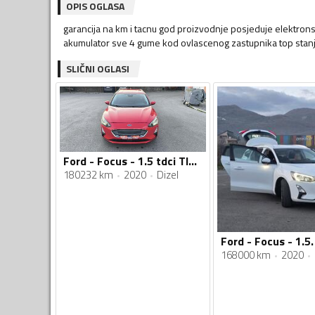
OPIS OGLASA
garancija na km i tacnu god proizvodnje posjeduje elektrons
akumulator sve 4 gume kod ovlascenog zastupnika top sta
SLIČNI OGLASI
Ford - Focus - 1.5 tdci TITANIUM
180232 km
2020
Dizel
Ford - Focus - 1.5.
168000 km
2020