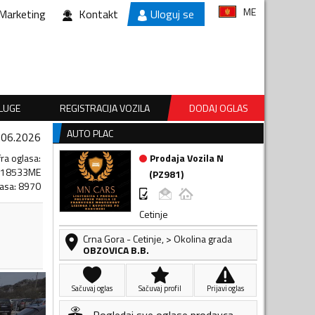
ME
Marketing
Kontakt
Uloguj se
SLUGE
REGISTRACIJA VOZILA
DODAJ OGLAS
AUTO PLAC
.06.2026
fra oglasa
:
Prodaja Vozila N
218533ME
(
PZ981
)
lasa
:
8970
Cetinje
Crna Gora
-
Cetinje
,
> Okolina grada
OBZOVICA B.B.
Sačuvaj oglas
Sačuvaj profil
Prijavi oglas
Pogledaj sve oglase prodavca