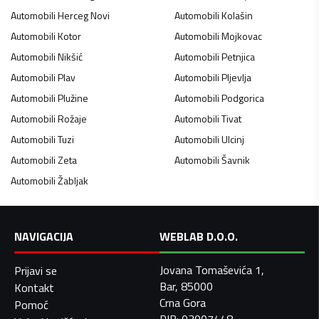
Automobili
Herceg Novi
Automobili
Kolašin
Automobili
Kotor
Automobili
Mojkovac
Automobili
Nikšić
Automobili
Petnjica
Automobili
Plav
Automobili
Pljevlja
Automobili
Plužine
Automobili
Podgorica
Automobili
Rožaje
Automobili
Tivat
Automobili
Tuzi
Automobili
Ulcinj
Automobili
Zeta
Automobili
Šavnik
Automobili
Žabljak
NAVIGACIJA
WEBLAB D.O.O.
Jovana Tomaševića 1,
Prijavi se
Bar, 85000
Kontakt
Crna Gora
Pomoć
PIB: 03007448