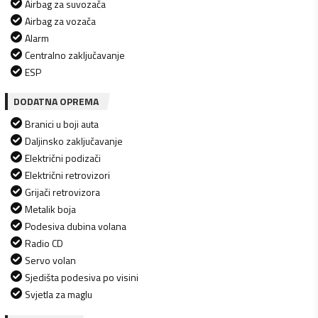
Airbag za suvozača
Airbag za vozača
Alarm
Centralno zaključavanje
ESP
DODATNA OPREMA
Branici u boji auta
Daljinsko zaključavanje
Električni podizači
Električni retrovizori
Grijači retrovizora
Metalik boja
Podesiva dubina volana
Radio CD
Servo volan
Sjedišta podesiva po visini
Svjetla za maglu