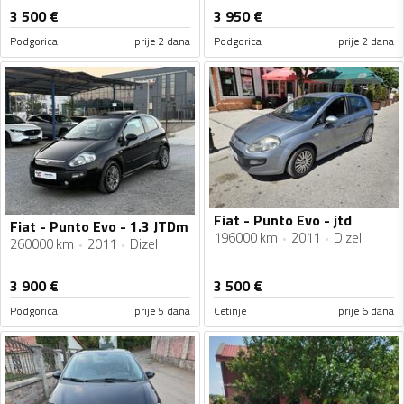
3 500
€
3 950
€
Podgorica
prije 2 dana
Podgorica
prije 2 dana
Fiat - Punto Evo - jtd
Fiat - Punto Evo - 1.3 JTDm
196000 km
2011
Dizel
260000 km
2011
Dizel
3 900
€
3 500
€
Podgorica
prije 5 dana
Cetinje
prije 6 dana