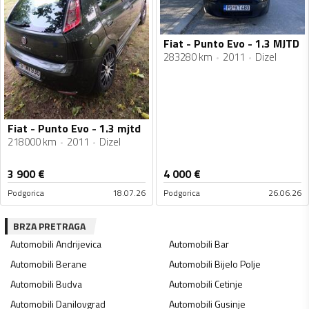
Fiat - Punto Evo - 1.3 MJTD
283280 km
2011
Dizel
Fiat - Punto Evo - 1.3 mjtd
218000 km
2011
Dizel
3 900
€
4 000
€
Podgorica
18.07.26
Podgorica
26.06.26
BRZA PRETRAGA
Automobili
Andrijevica
Automobili
Bar
Automobili
Berane
Automobili
Bijelo Polje
Automobili
Budva
Automobili
Cetinje
Automobili
Danilovgrad
Automobili
Gusinje