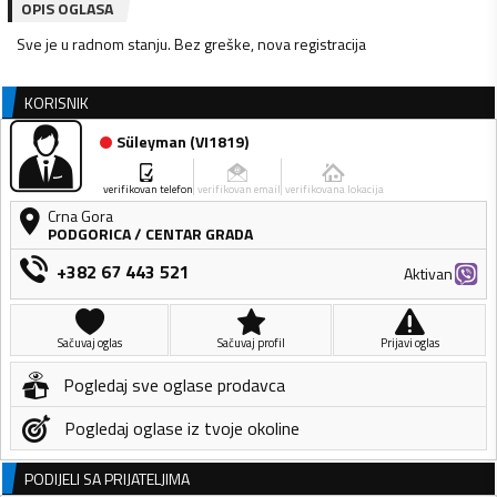
OPIS OGLASA
Sve je u radnom stanju. Bez greške, nova registracija
KORISNIK
Süleyman
(
VI1819
)
verifikovan telefon
verifikovan email
verifikovana lokacija
Crna Gora
PODGORICA
/
CENTAR GRADA
+382 67 443 521
Aktivan
Sačuvaj oglas
Sačuvaj profil
Prijavi oglas
Pogledaj sve oglase prodavca
Pogledaj oglase iz tvoje okoline
PODIJELI SA PRIJATELJIMA