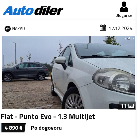
Uloguj se
17.12.2024
NAZAD
1 od 11
11
Fiat - Punto Evo - 1.3 Multijet
4 890
€
Po dogovoru