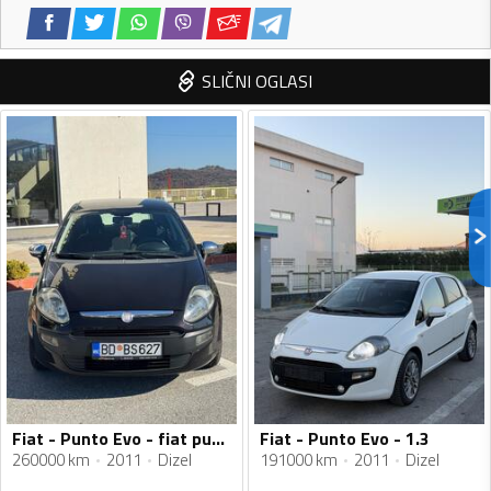
SLIČNI OGLASI
Fiat - Punto Evo - fiat punto evo
Fiat - Punto Evo - 1.3
260000 km
2011
Dizel
191000 km
2011
Dizel