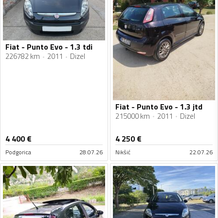
Fiat - Punto Evo - 1.3 tdi
226782 km
2011
Dizel
Fiat - Punto Evo - 1.3 jtd
215000 km
2011
Dizel
4 400
€
4 250
€
Podgorica
28.07.26
Nikšić
22.07.26