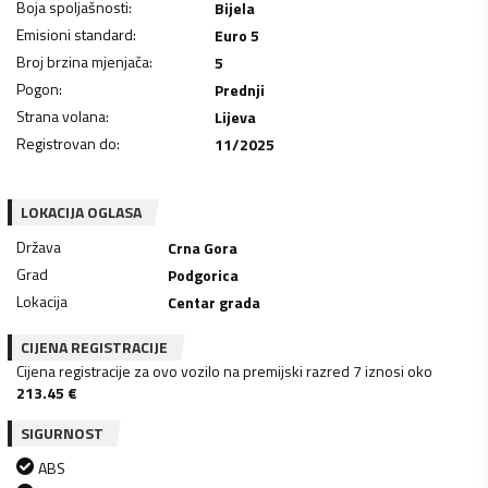
Boja spoljašnosti
:
Bijela
Emisioni standard
:
Euro 5
Broj brzina mjenjača
:
5
Pogon
:
Prednji
Strana volana
:
Lijeva
Registrovan do
:
11/2025
LOKACIJA OGLASA
Država
Crna Gora
Grad
Podgorica
Lokacija
Centar grada
CIJENA REGISTRACIJE
Cijena registracije za ovo vozilo na premijski razred 7 iznosi oko
213.45
€
SIGURNOST
ABS