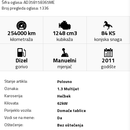
Šifra oglasa
:
AD358158365ME
Broj pregleda oglasa
:
1336
254000
km
1248
cm3
84
KS
kilometraža
kubikaža
konjska snaga
Dizel
Manuelni
2011
gorivo
mjenjač
godište
Stanje artikla
:
Polovno
Oznaka
:
1.3 Multijet
Karoserija
:
Hečbek
Kilovata
:
62
kW
Porijeklo vozila
:
Domaće tablice
Vodi se na mene
:
Da
Oštećenje
:
Bez oštećenja