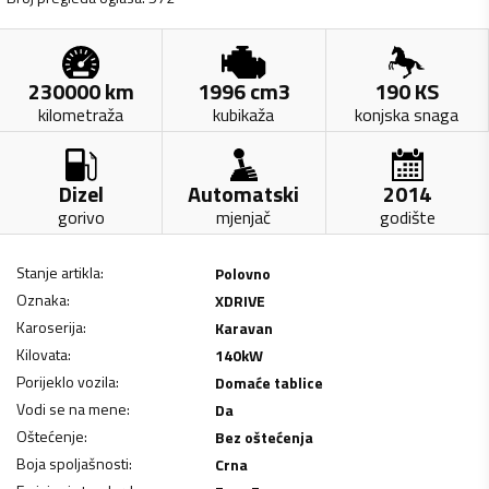
230000
km
1996
cm3
190
KS
kilometraža
kubikaža
konjska snaga
Dizel
Automatski
2014
gorivo
mjenjač
godište
Stanje artikla
:
Polovno
Oznaka
:
XDRIVE
Karoserija
:
Karavan
Kilovata
:
140
kW
Porijeklo vozila
:
Domaće tablice
Vodi se na mene
:
Da
Oštećenje
:
Bez oštećenja
Boja spoljašnosti
:
Crna