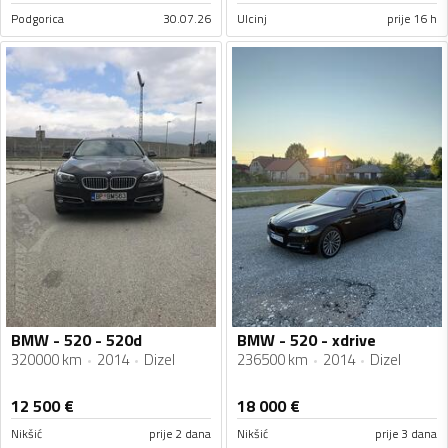
Podgorica
30.07.26
Ulcinj
prije 16 h
BMW - 520 - 520d
BMW - 520 - xdrive
320000 km
2014
Dizel
236500 km
2014
Dizel
12 500
€
18 000
€
Nikšić
prije 2 dana
Nikšić
prije 3 dana