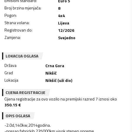
Emisioni standard
:
Euro 5
Broj brzina mjenjača
:
8
Pogon
:
4x4
Strana volana
:
Lijeva
Registrovan do
:
12/2026
Zamjena
:
Svejedno
LOKACIJA OGLASA
Država
Crna Gora
Grad
Nikšić
Lokacija
Nikšić (uži dio)
CIJENA REGISTRACIJE
Cijena registracije za ovo vozilo na premijski razred 7 iznosi oko
350.15
€
OPIS OGLASA
-2.0d,140kw,2014godina.
-presao fabrickih 235000km,visok stepen opreme.