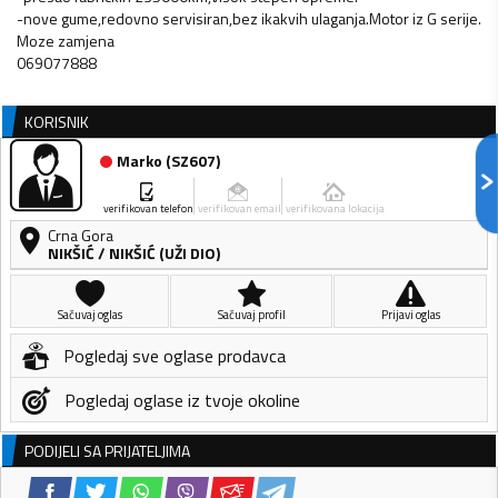
-nove gume,redovno servisiran,bez ikakvih ulaganja.Motor iz G serije.
Moze zamjena
069077888
KORISNIK
Marko
(
SZ607
)
verifikovan telefon
verifikovan email
verifikovana lokacija
Crna Gora
NIKŠIĆ
/
NIKŠIĆ (UŽI DIO)
Sačuvaj oglas
Sačuvaj profil
Prijavi oglas
Pogledaj sve oglase prodavca
Pogledaj oglase iz tvoje okoline
PODIJELI SA PRIJATELJIMA