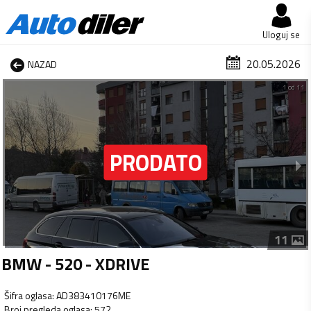
Uloguj se
20.05.2026
NAZAD
1 od 11
11
BMW - 520 - XDRIVE
Šifra oglasa
:
AD383410176ME
Broj pregleda oglasa
:
572