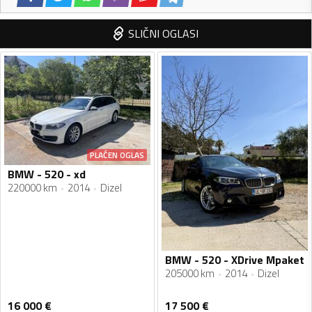
SLIČNI OGLASI
PLAĆEN OGLAS
BMW - 520 - xd
220000 km
2014
Dizel
BMW - 520 - XDrive Mpaket
205000 km
2014
Dizel
16 000
€
17 500
€