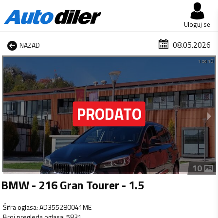
Uloguj se
08.05.2026
NAZAD
1 od 10
10
BMW - 216 Gran Tourer - 1.5
Šifra oglasa
:
AD355280041ME
Broj pregleda oglasa
:
5831