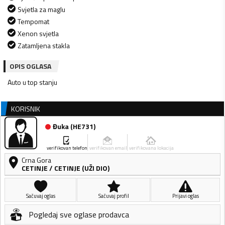
Svjetla za maglu
Tempomat
Xenon svjetla
Zatamljena stakla
OPIS OGLASA
Auto u top stanju
KORISNIK
Đuka
(
HE731
)
verifikovan telefon
verifikovan email
verifikovana lokacija
Crna Gora
CETINJE
/
CETINJE (UŽI DIO)
Sačuvaj oglas
Sačuvaj profil
Prijavi oglas
Pogledaj sve oglase prodavca