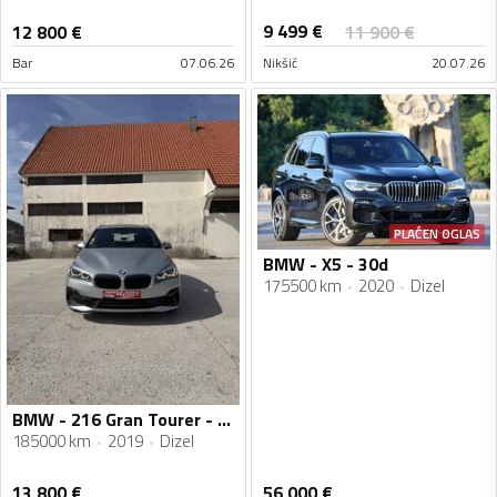
9 499
€
12 800
€
11 900
€
Bar
07.06.26
Nikšić
20.07.26
PLAĆEN OGLAS
BMW - X5 - 30d
175500 km
2020
Dizel
BMW - 216 Gran Tourer - 1.5 D.AUTOMATIK.7 SJEDISTA
185000 km
2019
Dizel
13 800
€
56 000
€