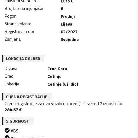
Emisioni standard
:
Euro 6
Broj brzina mjenjača
:
8
Pogon
:
Prednji
Strana volana
:
Lijeva
Registrovan do
:
02/2027
Zamjena
:
Svejedno
LOKACIJA OGLASA
Država
Crna Gora
Grad
Cetinje
Lokacija
Cetinje (uži dio)
CIJENA REGISTRACIJE
Cijena registracije za ovo vozilo na premijski razred 7 iznosi oko
284.67
€
SIGURNOST
ABS