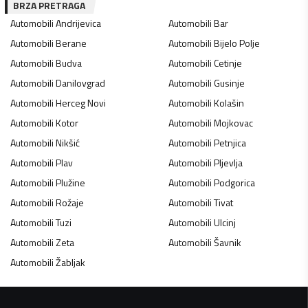
BRZA PRETRAGA
Automobili
Andrijevica
Automobili
Bar
Automobili
Berane
Automobili
Bijelo Polje
Automobili
Budva
Automobili
Cetinje
Automobili
Danilovgrad
Automobili
Gusinje
Automobili
Herceg Novi
Automobili
Kolašin
Automobili
Kotor
Automobili
Mojkovac
Automobili
Nikšić
Automobili
Petnjica
Automobili
Plav
Automobili
Pljevlja
Automobili
Plužine
Automobili
Podgorica
Automobili
Rožaje
Automobili
Tivat
Automobili
Tuzi
Automobili
Ulcinj
Automobili
Zeta
Automobili
Šavnik
Automobili
Žabljak