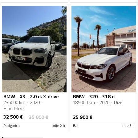
BMW - X3 - 2.0 d. X-drive
BMW - 320 - 318 d
236000 km
2020
189000 km
2020
Dizel
Hibrid dizel
32 500
€
35 000
€
25 900
€
Podgorica
prije 2 h
Bar
prije 5 h