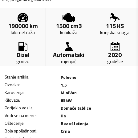
190000
km
1500
cm3
115
KS
kilometraža
kubikaža
konjska snaga
Dizel
Automatski
2020
gorivo
mjenjač
godište
Stanje artikla
:
Polovno
Oznaka
:
1.5
Karoserija
:
MiniVan
Kilovata
:
85
kW
Porijeklo vozila
:
Domaće tablice
Vodi se na mene
:
Da
Oštećenje
:
Bez oštećenja
Boja spoljašnosti
:
Crna