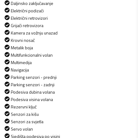
Daljinsko zaključavanje
Električni podizači
Električni retrovizori
Grijači retrovizora
Kamera za vožnju unazad
Krovni nosač
Metalik boja
Multifunkcionalni volan
Multimedija
Navigacija
Parking senzori - prednji
Parking senzori - zadnji
Podesiva dubina volana
Podesiva visina volana
Rezervni ključ
Senzori za kišu
Senzori za svjetla
Servo volan
Sjedišta podesiva po visini