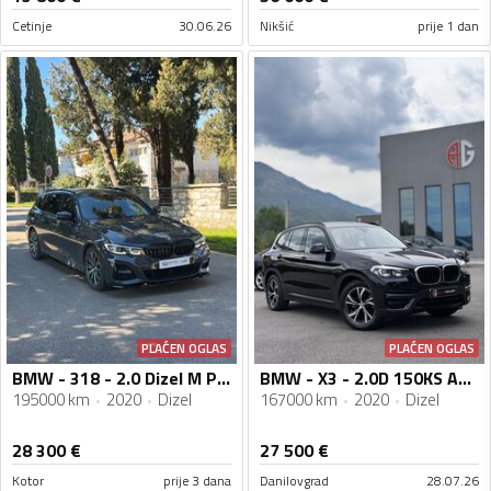
Cetinje
30.06.26
Nikšić
prije 1 dan
PLAĆEN OGLAS
PLAĆEN OGLAS
BMW - 318 - 2.0 Dizel M Paket
BMW - X3 - 2.0D 150KS AUTOMATIK 15/12/2020
195000 km
2020
Dizel
167000 km
2020
Dizel
28 300
€
27 500
€
Kotor
prije 3 dana
Danilovgrad
28.07.26