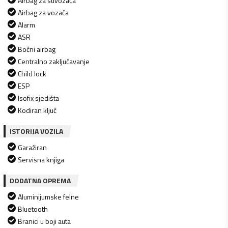
Airbag za suvozača
Airbag za vozača
Alarm
ASR
Bočni airbag
Centralno zaključavanje
Child lock
ESP
Isofix sjedišta
Kodiran ključ
ISTORIJA VOZILA
Garažiran
Servisna knjiga
DODATNA OPREMA
Aluminijumske felne
Bluetooth
Branici u boji auta