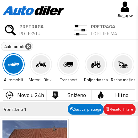
Uloguj se
PRETRAGA
PRETRAGA
PO TEKSTU
PO FILTERIMA
Automobili
Automobili
Motori i Bicikli
Transport
Poljoprivreda
Radne mašine
Novo u 24h
Sniženo
Hitno
Pronađeno
1
Sačuvaj pretragu
Resetuj filtere