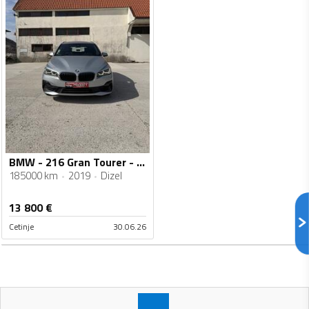
BMW - 216 Gran Tourer - 1.5 D.AUTOMATIK.7 SJEDISTA
185000 km
2019
Dizel
13 800
€
Cetinje
30.06.26