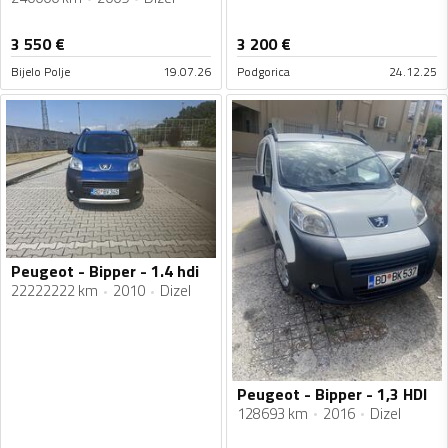
3 550
€
3 200
€
Bijelo Polje
19.07.26
Podgorica
24.12.25
Peugeot - Bipper - 1.4 hdi
22222222 km
2010
Dizel
Peugeot - Bipper - 1,3 HDI
128693 km
2016
Dizel