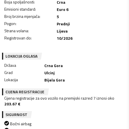
Boja spoljašnosti
:
Crna
Emisioni standard
:
Euro 6
Broj brzina mjenjača
:
5
Pogon
:
Prednji
Strana volana
:
Lijeva
Registrovan do
:
10/2026
LOKACIJA OGLASA
Država
Crna Gora
Grad
Ulcinj
Lokacija
Bijela Gora
CIJENA REGISTRACIJE
Cijena registracije za ovo vozilo na premijski razred 7 iznosi oko
203.67
€
SIGURNOST
Bočni airbag