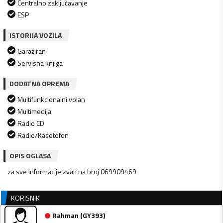
Centralno zaključavanje
ESP
ISTORIJA VOZILA
Garažiran
Servisna knjiga
DODATNA OPREMA
Multifunkcionalni volan
Multimedija
Radio CD
Radio/Kasetofon
OPIS OGLASA
za sve informacije zvati na broj 069909469
KORISNIK
Rahman
(
GY393
)