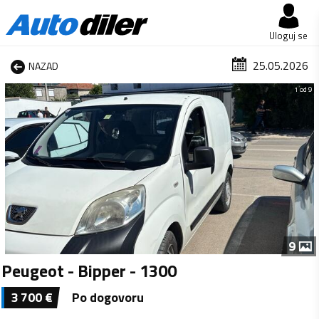
Uloguj se
25.05.2026
NAZAD
1 od 9
9
Peugeot - Bipper - 1300
3 700
€
Po dogovoru