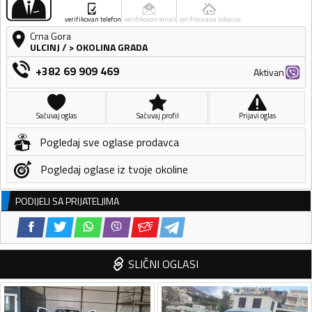
verifikovan telefon
verifikovan email
verifikovana lokacija
Crna Gora
ULCINJ
/
> OKOLINA GRADA
+382 69 909 469
Aktivan
Sačuvaj oglas
Sačuvaj profil
Prijavi oglas
Pogledaj sve oglase prodavca
Pogledaj oglase iz tvoje okoline
PODIJELI SA PRIJATELJIMA
SLIČNI OGLASI