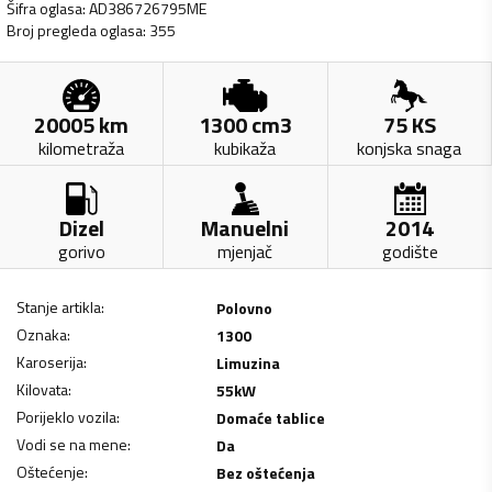
Šifra oglasa
:
AD386726795ME
Broj pregleda oglasa
:
355
20005
km
1300
cm3
75
KS
kilometraža
kubikaža
konjska snaga
Dizel
Manuelni
2014
gorivo
mjenjač
godište
Stanje artikla
:
Polovno
Oznaka
:
1300
Karoserija
:
Limuzina
Kilovata
:
55
kW
Porijeklo vozila
:
Domaće tablice
Vodi se na mene
:
Da
Oštećenje
:
Bez oštećenja