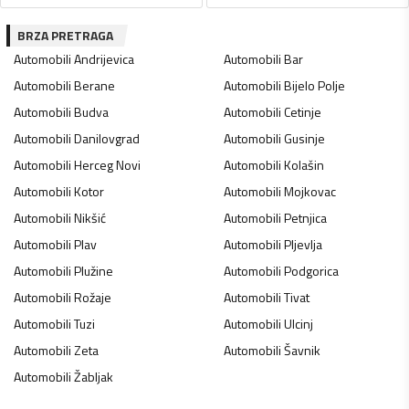
BRZA PRETRAGA
Automobili
Andrijevica
Automobili
Bar
Automobili
Berane
Automobili
Bijelo Polje
Automobili
Budva
Automobili
Cetinje
Automobili
Danilovgrad
Automobili
Gusinje
Automobili
Herceg Novi
Automobili
Kolašin
Automobili
Kotor
Automobili
Mojkovac
Automobili
Nikšić
Automobili
Petnjica
Automobili
Plav
Automobili
Pljevlja
Automobili
Plužine
Automobili
Podgorica
Automobili
Rožaje
Automobili
Tivat
Automobili
Tuzi
Automobili
Ulcinj
Automobili
Zeta
Automobili
Šavnik
Automobili
Žabljak