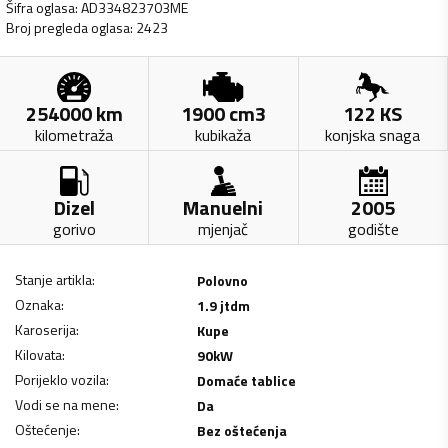
Šifra oglasa
:
AD334823703ME
Broj pregleda oglasa
:
2423
254000
km
1900
cm3
122
KS
kilometraža
kubikaža
konjska snaga
Dizel
Manuelni
2005
gorivo
mjenjač
godište
Stanje artikla
:
Polovno
Oznaka
:
1.9 jtdm
Karoserija
:
Kupe
Kilovata
:
90
kW
Porijeklo vozila
:
Domaće tablice
Vodi se na mene
:
Da
Oštećenje
:
Bez oštećenja