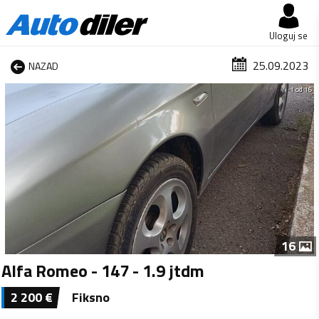
Uloguj se
25.09.2023
NAZAD
1 od 16
16
Alfa Romeo - 147 - 1.9 jtdm
2 200
€
Fiksno