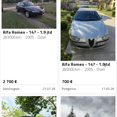
Alfa Romeo - 147 - 1.9 jtd
283000 km
2005
Dizel
Alfa Romeo - 147 - 1.9jtd
280000 km
2005
Dizel
2 700
€
700
€
Danilovgrad
21.07.26
Podgorica
17.05.26