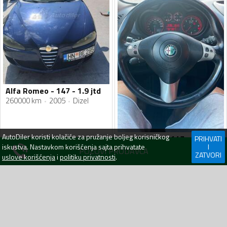
Alfa Romeo - 147 - 1.9 jtd
260000 km
2005
Dizel
AutoDiler
koristi kolačiće za pružanje boljeg korisničkog
Alfa Romeo - 147 - 1.9jtd
PRIHVATI
iskustva. Nastavkom korišćenja sajta prihvatate
I
250000 km
2005
Dizel
POZOVI PRODAVCA
ZATVORI
uslove korišćenja
i
politiku privatnosti
.
2 000
€
2 700
€
Herceg Novi
27.12.23
Podgorica
07.09.23
BRZA PRETRAGA
Automobili
Andrijevica
Automobili
Bar