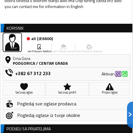
dobra sedišta u dobrom stanju auto ima Chip tuning zaista brz auto
you can contact me for information in English
KORISNIK
ali
(
JE6600
)
verifikovan telefon
verifikovan email
verifikovana lokacija
Crna Gora
PODGORICA
/
CENTAR GRADA
+382 67 312 233
Aktivan
Sačuvaj oglas
Sačuvaj profil
Prijavi oglas
Pogledaj sve oglase prodavca
Pogledaj oglase iz tvoje okoline
PODIJELI SA PRIJATELJIMA