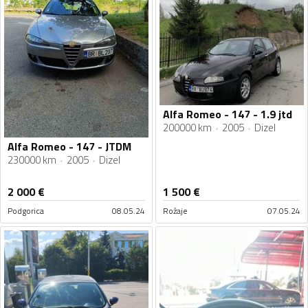
Alfa Romeo - 147 - 1.9 jtd
200000 km
2005
Dizel
Alfa Romeo - 147 - JTDM
230000 km
2005
Dizel
2 000
€
1 500
€
Podgorica
08.05.24
Rožaje
07.05.24