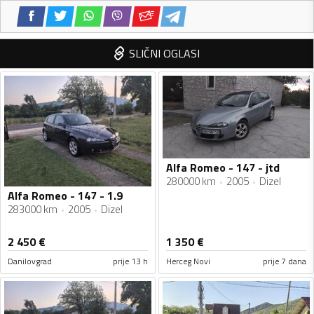
SLIČNI OGLASI
Alfa Romeo - 147 - jtd
280000 km
2005
Dizel
Alfa Romeo - 147 - 1.9
283000 km
2005
Dizel
2 450
€
1 350
€
Danilovgrad
prije 13 h
Herceg Novi
prije 7 dana