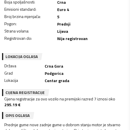
Boja spoljašnosti
:
Crna
Emisioni standard
:
Euro 4
Broj brzina mjenjača
:
5
Pogon
:
Prednji
Strana volana
:
Lijeva
Registrovan do
:
Nije registrovan
LOKACIJA OGLASA
Država
Crna Gora
Grad
Podgorica
Lokacija
Centar grada
CIJENA REGISTRACIJE
Cijena registracije za ovo vozilo na premijski razred 7 iznosi oko
295.19
€
OPIS OGLASA
Prednje gume nove zadnje gume u dobrom stanju motor je stvarno