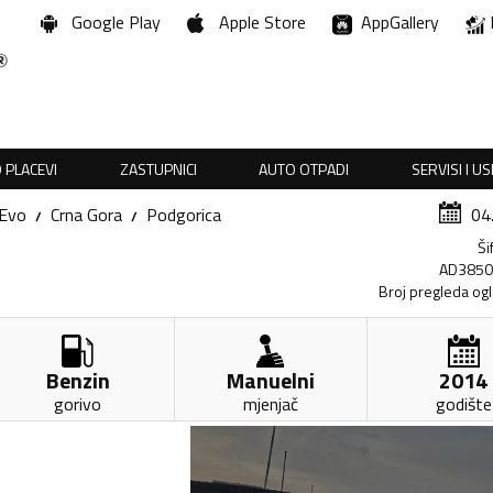
Google Play
Apple Store
AppGallery
 PLACEVI
ZASTUPNICI
AUTO OTPADI
SERVISI I U
Evo
Crna Gora
Podgorica
04
Ši
AD385
Broj pregleda og
Benzin
Manuelni
2014
gorivo
mjenjač
godište