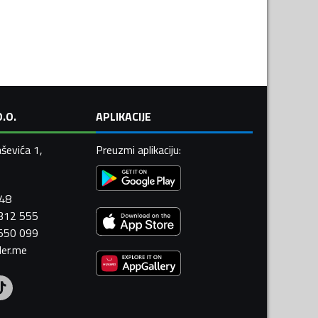
.O.
APLIKACIJE
ševića 1,
Preuzmi aplikaciju
:
448
 312 555
 550 099
ler.me