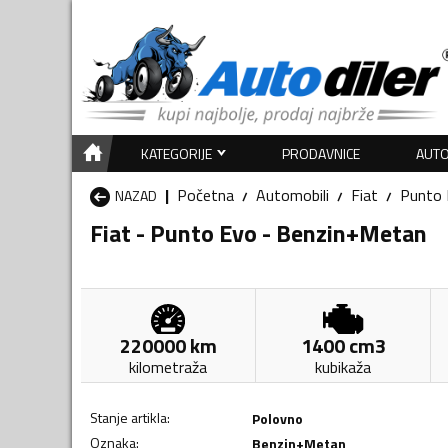
KATEGORIJE
PRODAVNICE
AUTO
Početna
Automobili
Fiat
Punto 
NAZAD
Fiat - Punto Evo - Benzin+Metan
220000
km
1400
cm3
kilometraža
kubikaža
Stanje artikla
:
Polovno
Oznaka
:
Benzin+Metan