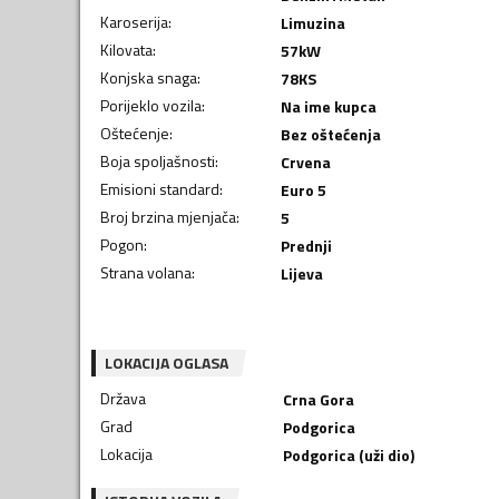
Karoserija
:
Limuzina
Kilovata
:
57
kW
Konjska snaga
:
78
KS
Porijeklo vozila
:
Na ime kupca
Oštećenje
:
Bez oštećenja
Boja spoljašnosti
:
Crvena
Emisioni standard
:
Euro 5
Broj brzina mjenjača
:
5
Pogon
:
Prednji
Strana volana
:
Lijeva
LOKACIJA OGLASA
Država
Crna Gora
Grad
Podgorica
Lokacija
Podgorica (uži dio)