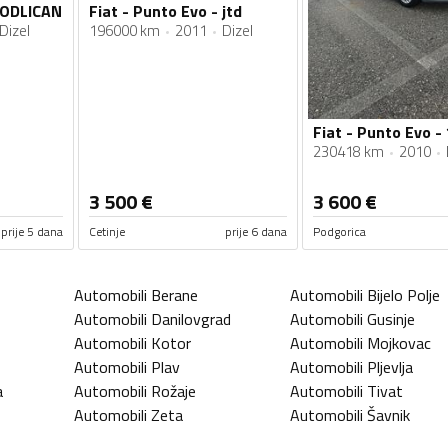
- ODLICAN
Fiat - Punto Evo - jtd
Dizel
196000 km
2011
Dizel
230418 km
2010
3 500
€
3 600
€
prije 5 dana
Cetinje
prije 6 dana
Podgorica
Automobili
Berane
Automobili
Bijelo Polje
Automobili
Danilovgrad
Automobili
Gusinje
Automobili
Kotor
Automobili
Mojkovac
Automobili
Plav
Automobili
Pljevlja
a
Automobili
Rožaje
Automobili
Tivat
Automobili
Zeta
Automobili
Šavnik