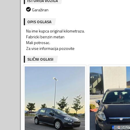
ISTORIJA VOZILA
Garažiran
OPIS OGLASA
Na ime kupca original kilometraza.
Fabricki benzin metan
Mali potrosac.
Za vise informacija pozovite
SLIČNI OGLASI