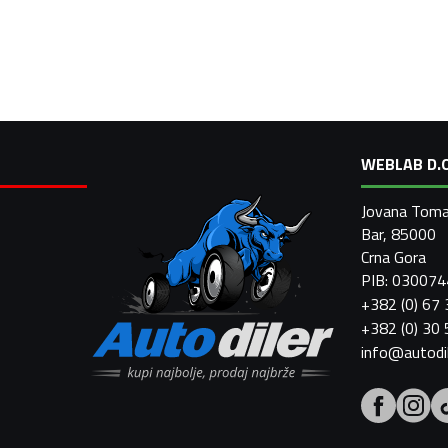
WEBLAB D.O
Jovana Toma
Bar, 85000
Crna Gora
PIB: 03007
+382 (0) 67
+382 (0) 30
info@autodi