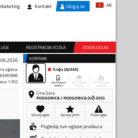
ME
Marketing
Kontakt
Uloguj se
SLUGE
REGISTRACIJA VOZILA
DODAJ OGLAS
KORISNIK
.06.2026
fra oglasa
:
Алфа
(
AJ345
)
066859ME
lasa
:
1302
verifikovan
verifikovan
verifikovana
telefon
email
lokacija
Crna Gora
PODGORICA
/
PODGORICA (UŽI DIO)
Sačuvaj oglas
Sačuvaj profil
Prijavi oglas
Pogledaj sve oglase prodavca