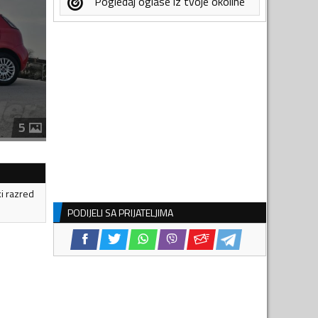
Pogledaj oglase iz tvoje okoline
5
ki razred
PODIJELI SA PRIJATELJIMA