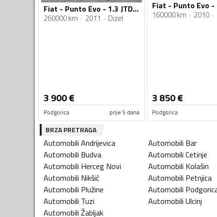
Fiat - Punto Evo 
Fiat - Punto Evo - 1.3 JTDm
160000 km
2010
260000 km
2011
Dizel
3 900
€
3 850
€
Podgorica
prije 5 dana
Podgorica
BRZA PRETRAGA
Automobili
Andrijevica
Automobili
Bar
Automobili
Budva
Automobili
Cetinje
Automobili
Herceg Novi
Automobili
Kolašin
Automobili
Nikšić
Automobili
Petnjica
Automobili
Plužine
Automobili
Podgoric
Automobili
Tuzi
Automobili
Ulcinj
Automobili
Žabljak