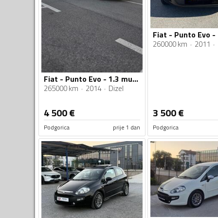
260000 km
2011
Fiat - Punto Evo - 1.3 multijet
265000 km
2014
Dizel
4 500
€
3 500
€
Podgorica
prije 1 dan
Podgorica