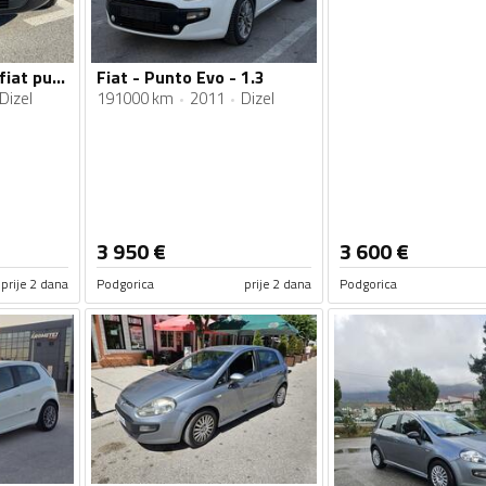
Fiat - Punto Evo - fiat punto evo
Fiat - Punto Evo - 1.3
Dizel
191000 km
2011
Dizel
3 950
€
3 600
€
prije 2 dana
Podgorica
prije 2 dana
Podgorica