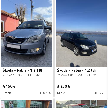
Škoda - Fabia - 1.2 TDI
Škoda - Fabia - 1.2 tdi
218467 km
2011
Dizel
292000 km
2011
Dizel
4 150
€
3 250
€
Cetinje
30.07.26
Nikšić
28.07.26