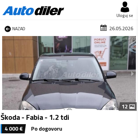
Uloguj se
26.05.2026
NAZAD
1 od 12
12
Škoda - Fabia - 1.2 tdi
4 000
€
Po dogovoru