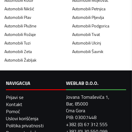
Automobili
Kotor
Automobili
Mojkovac
Automobili
Nikšić
Automobili
Petnjica
Automobili
Plav
Automobili
Pljevlja
Automobili
Plužine
Automobili
Podgorica
Automobili
Rožaje
Automobili
Tivat
Automobili
Tuzi
Automobili
Ulcinj
Automobili
Zeta
Automobili
Šavnik
Automobili
Žabljak
NAVIGACIJA
WEBLAB D.O.O.
Jovana Tomaševića 1,
Prijavi se
Bar, 85000
Kontakt
Crna Gora
Pomoć
PIB: 03007448
Uslovi korišćenja
+382 (0) 67 312 555
Politika privatnosti
+382 (0) 30 550 099