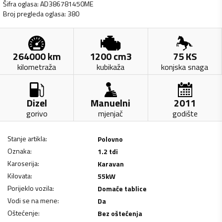
Šifra oglasa
:
AD386781450ME
Broj pregleda oglasa
:
380
264000
km
1200
cm3
75
KS
kilometraža
kubikaža
konjska snaga
Dizel
Manuelni
2011
gorivo
mjenjač
godište
Stanje artikla
:
Polovno
Oznaka
:
1.2 tdi
Karoserija
:
Karavan
Kilovata
:
55
kW
Porijeklo vozila
:
Domaće tablice
Vodi se na mene
:
Da
Oštećenje
:
Bez oštećenja