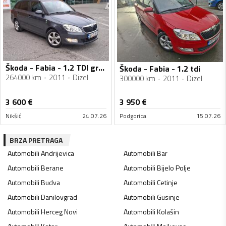
Škoda - Fabia - 1.2 TDI greenline
Škoda - Fabia - 1.2 tdi
264000 km
2011
Dizel
300000 km
2011
Dizel
3 600
€
3 950
€
Nikšić
24.07.26
Podgorica
15.07.26
BRZA PRETRAGA
Automobili
Andrijevica
Automobili
Bar
Automobili
Berane
Automobili
Bijelo Polje
Automobili
Budva
Automobili
Cetinje
Automobili
Danilovgrad
Automobili
Gusinje
Automobili
Herceg Novi
Automobili
Kolašin