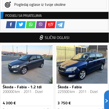
Pogledaj oglase iz tvoje okoline
PODIJELI SA PRIJATELJIMA
SLIČNI OGLASI
Škoda - Fabia - 1.2 tdi
Škoda - Fabia
200000 km
2011
Dizel
225500 km
2011
Dizel
4 300
€
3 750
€