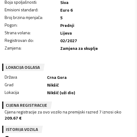
Boja spoljašnosti
:
Siva
Emisioni standard
:
Euro 6
Broj brzina mjenjača
:
5
Pogon
:
Prednji
Strana volana
:
Lijeva
Registrovan do
:
02/2027
Zamjena
:
Zamjena za skuplje
LOKACIJA OGLASA
Država
Crna Gora
Grad
Nikšić
Lokacija
Nikšić (uži dio)
CIJENA REGISTRACIJE
Cijena registracije za ovo vozilo na premijski razred 7 iznosi oko
209.67
€
ISTORIJA VOZILA