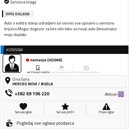
Servisna knjiga
OPIS OGLASA
Auto u esktra stanju odradjeni svi servisi sve upisano u servisnu
knjizicu.Moguc dogovor za kes isto tako za noviji auto (limuzina)uz
moju doplatu
KORISNIK
nemanja
(
VQ066
)
verifikovan telefon
verifikovan email
verifikovana lokacija
Crna Gora
HERCEG NOVI
/
BIJELA
+382 69 196 220
Aktivan
Sačuvaj oglas
Sačuvaj profil
Prijavi oglas
Pogledaj sve oglase prodavca