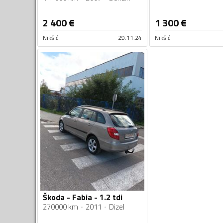
2 400
€
1 300
€
Nikšić
29.11.24
Nikšić
Škoda - Fabia - 1.2 tdi
270000 km
2011
Dizel