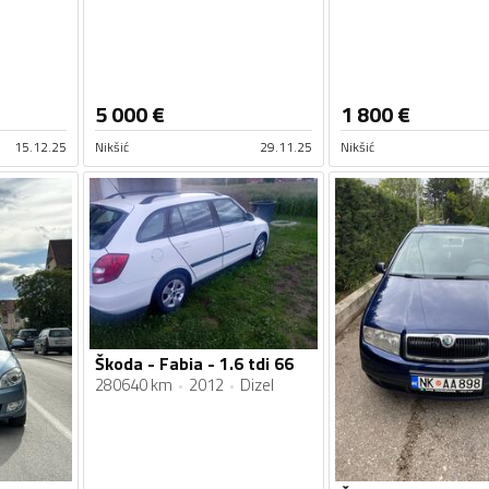
5 000
€
1 800
€
15.12.25
Nikšić
29.11.25
Nikšić
Škoda - Fabia - 1.6 tdi 66
280640 km
2012
Dizel