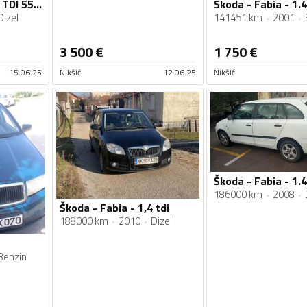
Škoda - Fabia - 1.2 TDI 55KW
Škoda - Fabia - 1.
Dizel
141451 km
2001
3 500
€
1 750
€
15.06.25
Nikšić
12.06.25
Nikšić
Škoda - Fabia - 1.4
186000 km
2008
Škoda - Fabia - 1,4 tdi
188000 km
2010
Dizel
Benzin