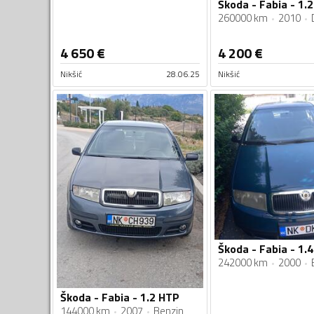
260000 km
2010
4 650
€
4 200
€
Nikšić
28.06.25
Nikšić
Škoda - Fabia - 1.4
242000 km
2000
Škoda - Fabia - 1.2 HTP
144000 km
2007
Benzin