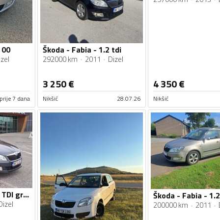
 00
Škoda - Fabia - 1.2 tdi
zel
292000 km
2011
Dizel
3 250
€
4 350
€
prije 7 dana
Nikšić
28.07.26
Nikšić
Škoda - Fabia - 1.2 TDI greenline
Škoda - Fabia - 1.2
Dizel
200000 km
2011