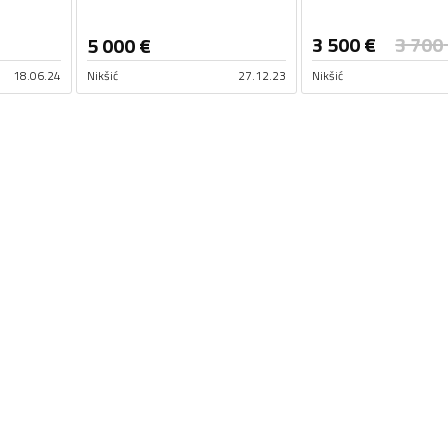
3 500
€
3 700
5 000
€
18.06.24
Nikšić
27.12.23
Nikšić