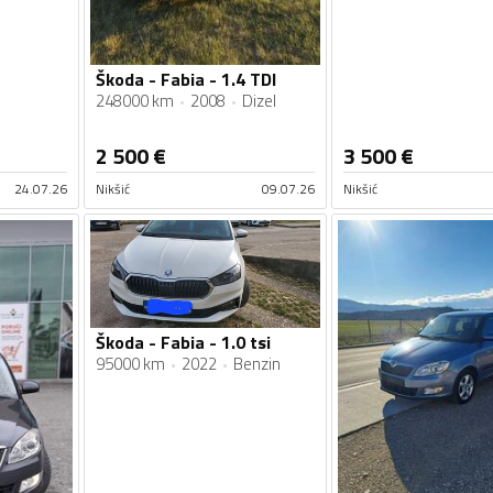
Škoda - Fabia - 1.4 TDI
248000 km
2008
Dizel
2 500
€
3 500
€
24.07.26
Nikšić
09.07.26
Nikšić
Škoda - Fabia - 1.0 tsi
95000 km
2022
Benzin