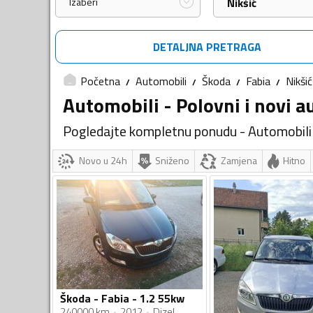
Izaberi
Nikšić
DETALJNA PRETRAGA
Početna
Automobili
Škoda
Fabia
Nikšić
Automobili - Polovni i novi a
Pogledajte kompletnu ponudu - Automobili 
Novo u 24h
Sniženo
Zamjena
Hitno
Škoda - Fabia - 1.2 55kw
240000 km
2012
Dizel