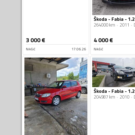
Škoda - Fabia - 1.2
264000 km
2011
3 000
€
4 000
€
Nikšić
17.06.26
Nikšić
Škoda - Fabia - 1.2
204987 km
2010