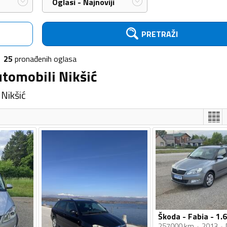
Oglasi - Najnoviji
PRETRAŽI
25
pronađenih
oglasa
utomobili Nikšić
Nikšić
Škoda - Fabia - 1.6
257000 km
2013