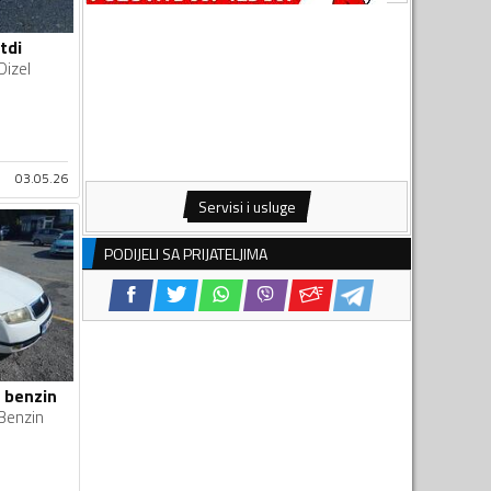
tdi
Dizel
03.05.26
Servisi i usluge
PODIJELI SA PRIJATELJIMA
4 benzin
Benzin