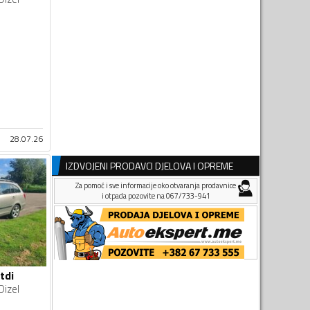
28.07.26
IZDVOJENI PRODAVCI DJELOVA I OPREME
Za pomoć i sve informacije oko otvaranja prodavnice
i otpada pozovite na 067/733-941
tdi
Dizel