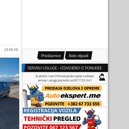
23.06.26
Prodavnice
Auto otpadi
SERVISI I USLUGE - IZDVOJENO IZ PONUDEE
Za pomoć i sve informacije oko upisa u adresar
servisa i usluga pozovite na 067/733-941