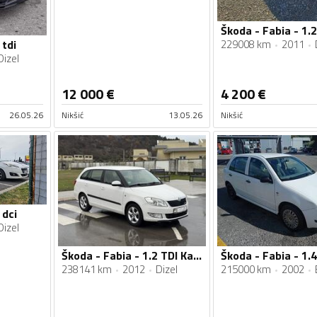
Škoda - Fabia - 1.2
229008 km
2011
 tdi
Dizel
12 000
€
4 200
€
26.05.26
Nikšić
13.05.26
Nikšić
 dci
Dizel
Škoda - Fabia - 1.2 TDI Karavan
Škoda - Fabia - 1.
238141 km
2012
Dizel
215000 km
2002