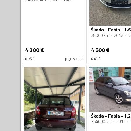
Škoda - Fabia - 1.6
28000 km
2012
Di
4 200
€
4 500
€
Nikšić
prije 5 dana
Nikšić
264000 km
2011