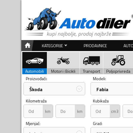
KATEGORIJE
PRODAVNICE
AUTO
Automobili
Motori i Bicikli
Transport
Poljoprivreda
Proizvođači:
Modeli:
Škoda
Fabia
Kilometraža
Kubikaža
km
km
cm3
Mjenjač:
Grad: