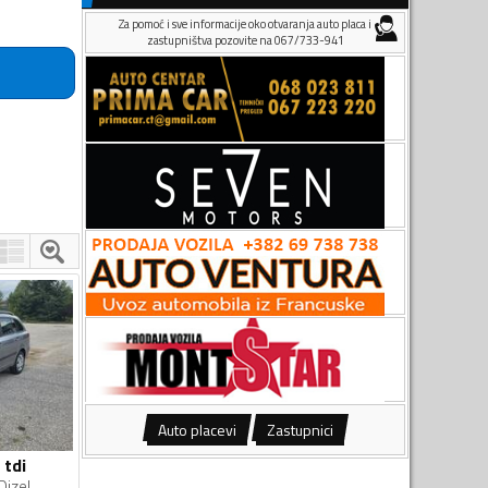
Za pomoć i sve informacije oko otvaranja auto placa i
zastupništva pozovite na 067/733-941
Auto placevi
Zastupnici
 tdi
Dizel