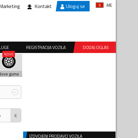
ME
Marketing
Kontakt
Uloguj se
SLUGE
REGISTRACIJA VOZILA
DODAJ OGLAS
Nove gume
€
IZDVOJENI PRODAVCI VOZILA