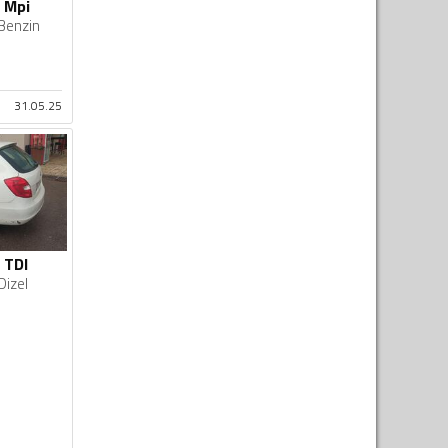
4 Mpi
Benzin
31.05.25
 TDI
Dizel