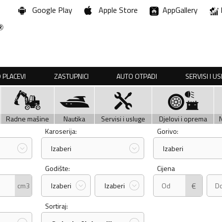
Google Play
Apple Store
AppGallery
 PLACEVI
ZASTUPNICI
AUTO OTPADI
SERVISI I U
Radne mašine
Nautika
Servisi i usluge
Djelovi i oprema
Karoserija:
Gorivo:
Izaberi
Izaberi
Godište:
Cijena
€
cm3
Izaberi
Izaberi
Sortiraj: