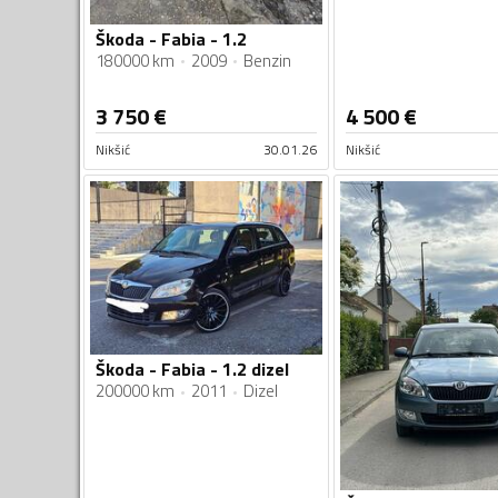
Škoda - Fabia - 1.2
180000 km
2009
Benzin
3 750
€
4 500
€
Nikšić
30.01.26
Nikšić
Škoda - Fabia - 1.2 dizel
200000 km
2011
Dizel