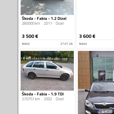
Škoda - Fabia - 1.2 Dizel
280000 km
2011
Dizel
3 500
€
3 600
€
Nikšić
27.07.26
Nikšić
Škoda - Fabia - 1.9 TDI
270757 km
2002
Dizel