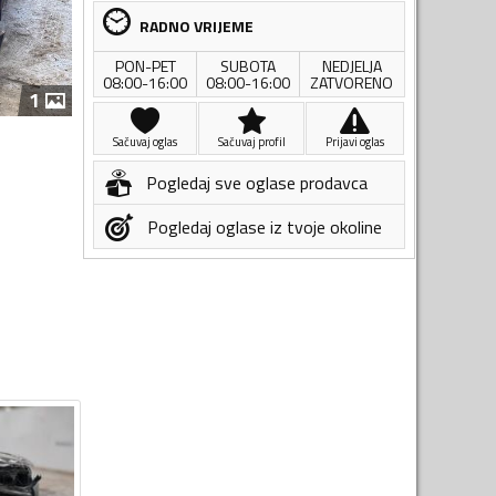
RADNO VRIJEME
PON-PET
SUBOTA
NEDJELJA
08:00-16:00
08:00-16:00
ZATVORENO
1
Sačuvaj oglas
Sačuvaj profil
Prijavi oglas
Pogledaj sve oglase prodavca
Pogledaj oglase iz tvoje okoline