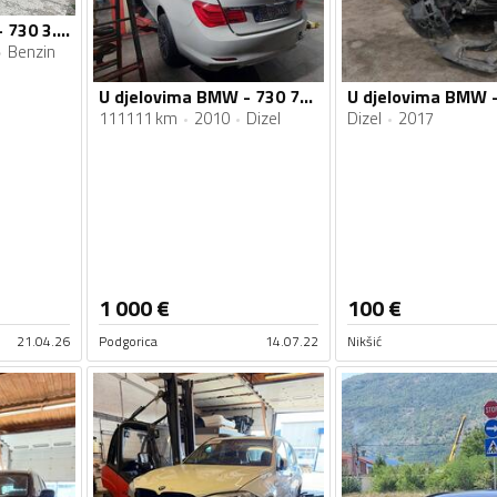
U djelovima BMW - 730 3.0.d
Benzin
U djelovima BMW - 730 730d
U djelovima BMW 
111111 km
2010
Dizel
Dizel
2017
1 000
€
100
€
21.04.26
Podgorica
14.07.22
Nikšić