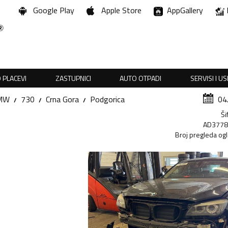
Google Play
Apple Store
AppGallery
 PLACEVI
ZASTUPNICI
AUTO OTPADI
SERVISI I U
MW
730
Crna Gora
Podgorica
04
Ši
AD377
Broj pregleda og