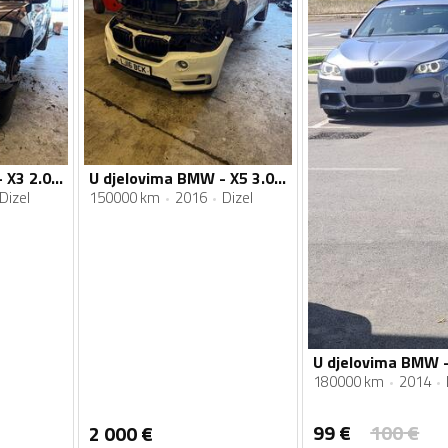
U djelovima BMW - X3 2.0 d
U djelovima BMW - X5 3.0 d
Dizel
150000 km
2016
Dizel
180000 km
2014
99
€
100
€
2 000
€