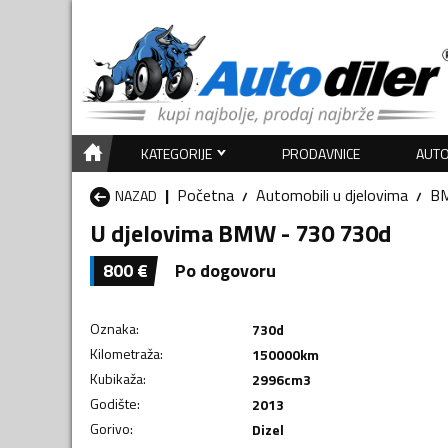
KATEGORIJE
PRODAVNICE
AUTO
Početna
Automobili u djelovima
B
NAZAD
U djelovima BMW - 730 730d
800
€
Po dogovoru
Oznaka
:
730d
Kilometraža
:
150000
km
Kubikaža
:
2996
cm3
Godište
:
2013
Gorivo
:
Dizel