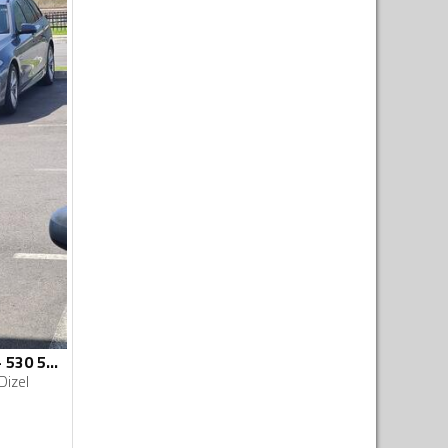
U djelovima BMW - 530 530d
Dizel