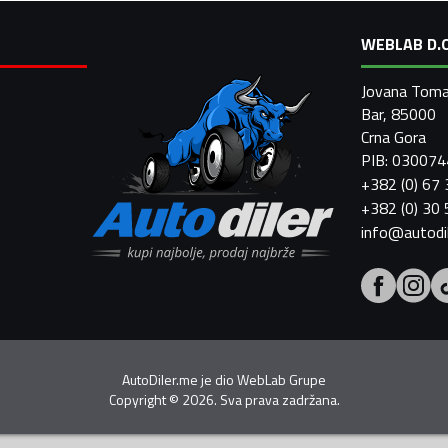
WEBLAB D.O
Jovana Toma
Bar, 85000
Crna Gora
PIB: 03007
+382 (0) 67
+382 (0) 30
info@autodi
AutoDiler.me je dio
WebLab Grupe
Copyright
©
2026. Sva prava zadržana.