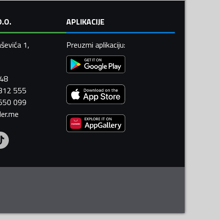
.O.
APLIKACIJE
ševića 1,
Preuzmi aplikaciju
:
448
 312 555
 550 099
ler.me