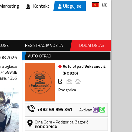
ME
Marketing
Kontakt
Uloguj se
SLUGE
REGISTRACIJA VOZILA
DODAJ OGLAS
AUTO OTPAD
.08.2026
fra oglasa
:
Auto otpad Vuksanović
874589ME
(
RO926
)
lasa
:
1356
Podgorica
+382 69 995 361
Aktivan
Crna Gora
-
Podgorica
,
Zagorič
PODGORICA