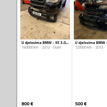
U djelovima BMW - X5 3.0 d
140000 km
2012
Dizel
120000 km
2013
800
€
500
€