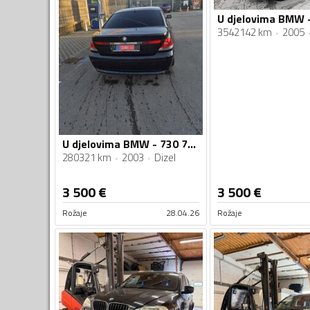
3542142 km
2005
U djelovima BMW - 730 730d
280321 km
2003
Dizel
3 500
€
3 500
€
Rožaje
28.04.26
Rožaje