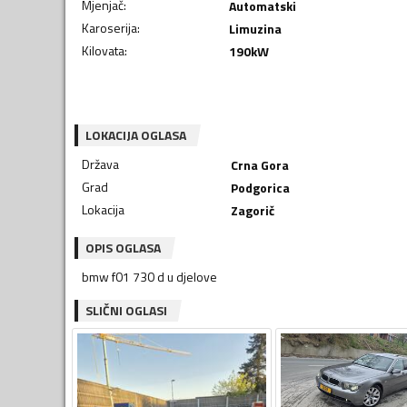
Mjenjač
:
Automatski
Karoserija
:
Limuzina
Kilovata
:
190
kW
LOKACIJA OGLASA
Država
Crna Gora
Grad
Podgorica
Lokacija
Zagorič
OPIS OGLASA
bmw f01 730 d u djelove
SLIČNI OGLASI