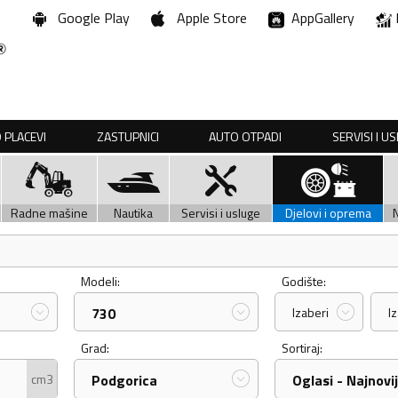
Google Play
Apple Store
AppGallery
 PLACEVI
ZASTUPNICI
AUTO OTPADI
SERVISI I U
Radne mašine
Nautika
Servisi i usluge
Djelovi i oprema
Modeli:
Godište:
730
Izaberi
I
Grad:
Sortiraj:
cm3
Podgorica
Oglasi - Najnovij