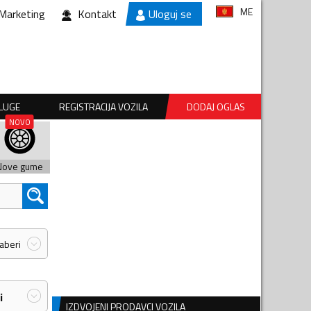
ME
Marketing
Kontakt
Uloguj se
SLUGE
REGISTRACIJA VOZILA
DODAJ OGLAS
Nove gume
zaberi
i
IZDVOJENI PRODAVCI VOZILA