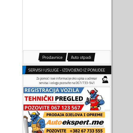
Prodavnice
Auto otpadi
SERVISI I USLUGE - IZDVOJENO IZ PONUDEE
Za pomoć i sve informacije oko upisa u adresar
servisa i usluga pozovite na 067/733-941