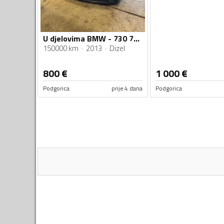
U djelovima BMW - 730 730d
150000 km
2013
Dizel
800
€
1 000
€
Podgorica
prije 4 dana
Podgorica