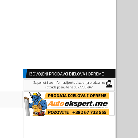
IZDVOJENI PRODAVCI DJELOVA I OPREME
Za pomoć i sve informacije oko otvaranja prodavnice
i otpada pozovite na 067/733-941