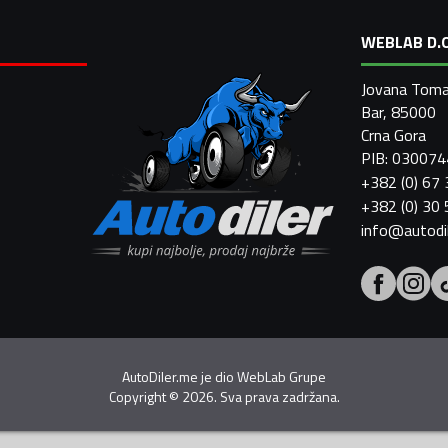
WEBLAB D.O
Jovana Toma
Bar, 85000
Crna Gora
PIB: 03007
+382 (0) 67
+382 (0) 30
info@autodi
AutoDiler.me je dio
WebLab Grupe
Copyright
©
2026. Sva prava zadržana.