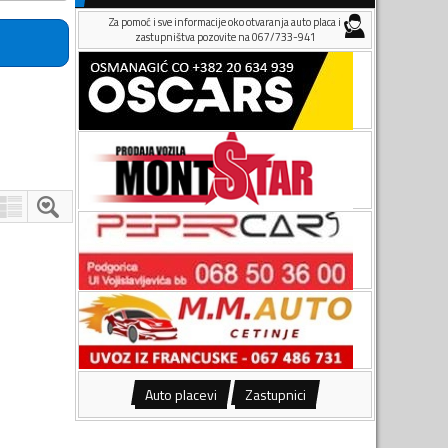
Za pomoć i sve informacije oko otvaranja auto placa i
zastupništva pozovite na 067/733-941
Auto placevi
Zastupnici