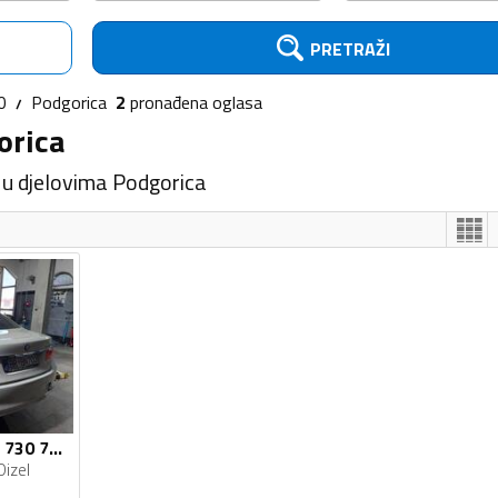
PRETRAŽI
0
Podgorica
2
pronađena
oglasa
orica
 u djelovima Podgorica
U djelovima BMW - 730 730d
Dizel