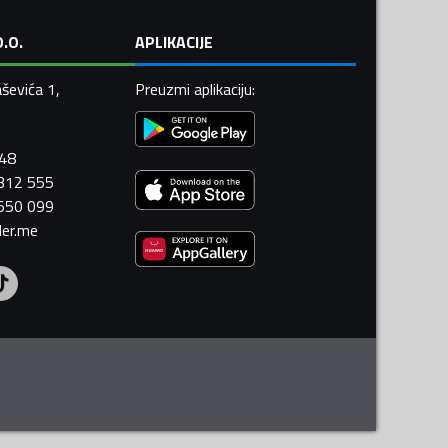
.O.
APLIKACIJE
ševića 1,
Preuzmi aplikaciju
:
448
 312 555
 550 099
ler.me