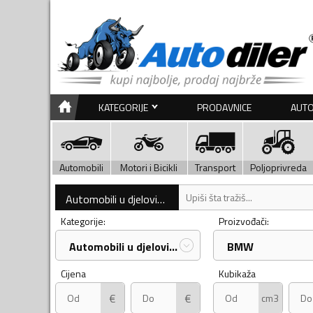
KATEGORIJE
PRODAVNICE
AUTO
Automobili
Motori i Bicikli
Transport
Poljoprivreda
Automobili u djelovima
Kategorije:
Proizvođači:
Automobili u djelovima
BMW
Cijena
Kubikaža
€
€
cm3