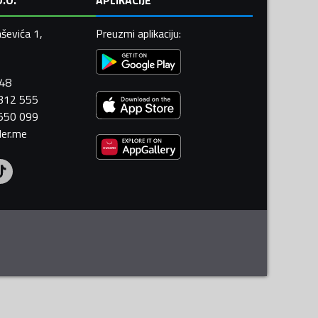
ševića 1,
Preuzmi aplikaciju
:
448
 312 555
 550 099
ler.me