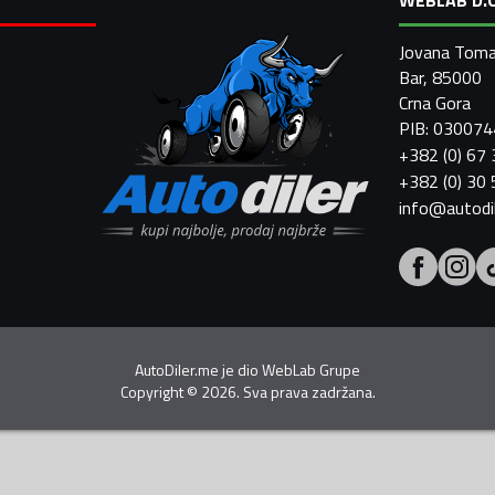
Jovana Toma
Bar, 85000
Crna Gora
PIB: 03007
+382 (0) 67
+382 (0) 30
info@autodi
AutoDiler.me je dio
WebLab Grupe
Copyright
©
2026. Sva prava zadržana.