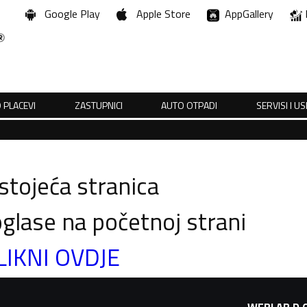
Google Play
Apple Store
AppGallery
 PLACEVI
ZASTUPNICI
AUTO OTPADI
SERVISI I U
tojeća stranica
glase na početnoj strani
LIKNI OVDJE
WEBLAB D.O