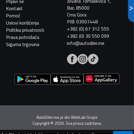
Jovana Tomaševića 1,
Prijavi se
Bar, 85000
Kontakt
Crna Gora
Pomoć
PIB: 03007448
Uslovi korišćenja
+382 (0) 67 312 555
Politika privatnosti
+382 (0) 30 550 099
Prava potrošača
info@autodiler.me
Sigurna trgovina
AutoDiler.me je dio
WebLab Grupe
Copyright
©
2026. Sva prava zadržana.