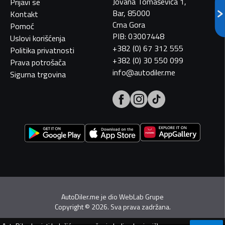
Jovana Tomaševića 1,
Prijavi se
Bar, 85000
Kontakt
Crna Gora
Pomoć
PIB: 03007448
Uslovi korišćenja
+382 (0) 67 312 555
Politika privatnosti
+382 (0) 30 550 099
Prava potrošača
info@autodiler.me
Sigurna trgovina
AutoDiler.me je dio
WebLab Grupe
Copyright
©
2026. Sva prava zadržana.