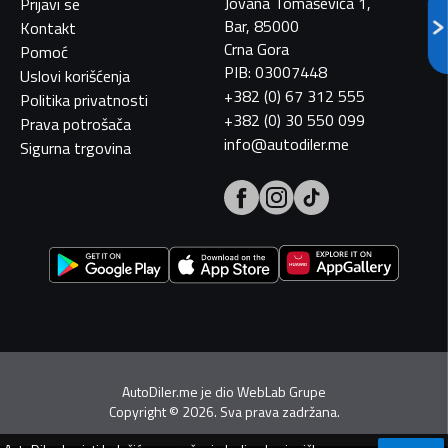
Jovana Tomaševića 1,
Prijavi se
Bar, 85000
Kontakt
Crna Gora
Pomoć
PIB: 03007448
Uslovi korišćenja
+382 (0) 67 312 555
Politika privatnosti
+382 (0) 30 550 099
Prava potrošača
info@autodiler.me
Sigurna trgovina
AutoDiler.me je dio
WebLab Grupe
Copyright
©
2026. Sva prava zadržana.