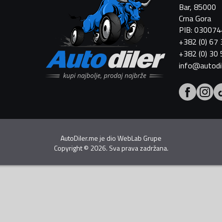
Bar, 85000
Crna Gora
PIB: 03007
+382 (0) 67
+382 (0) 30
info@autodi
AutoDiler.me je dio
WebLab Grupe
Copyright
©
2026. Sva prava zadržana.