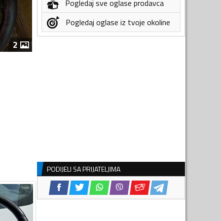
Pogledaj sve oglase prodavca
Pogledaj oglase iz tvoje okoline
2
PODIJELI SA PRIJATELJIMA