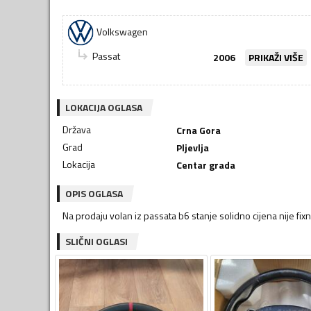
Volkswagen
Passat
2006
PRIKAŽI VIŠE
LOKACIJA OGLASA
Država
Crna Gora
Grad
Pljevlja
Lokacija
Centar grada
OPIS OGLASA
Na prodaju volan iz passata b6 stanje solidno cijena nije fi
SLIČNI OGLASI