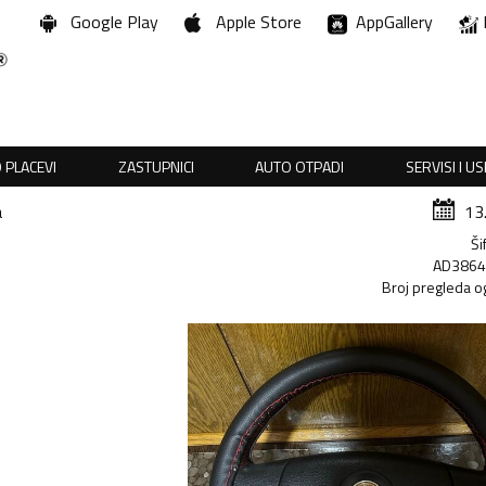
Google Play
Apple Store
AppGallery
 PLACEVI
ZASTUPNICI
AUTO OTPADI
SERVISI I U
a
13
Ši
AD386
Broj pregleda o