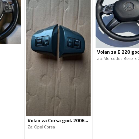
Volan za E 220 go
Za
:
Mercedes Benz E 
Volan za Corsa god. 2006-2015
Za
:
Opel Corsa