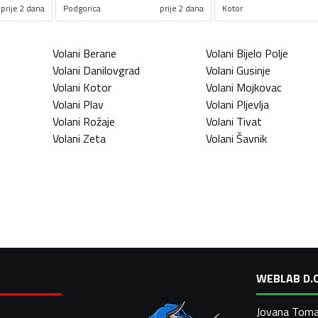
prije 2 dana
Podgorica
prije 2 dana
Kotor
Volani
Berane
Volani
Bijelo Polje
Volani
Danilovgrad
Volani
Gusinje
Volani
Kotor
Volani
Mojkovac
Volani
Plav
Volani
Pljevlja
Volani
Rožaje
Volani
Tivat
Volani
Zeta
Volani
Šavnik
WEBLAB D.O
Jovana Toma