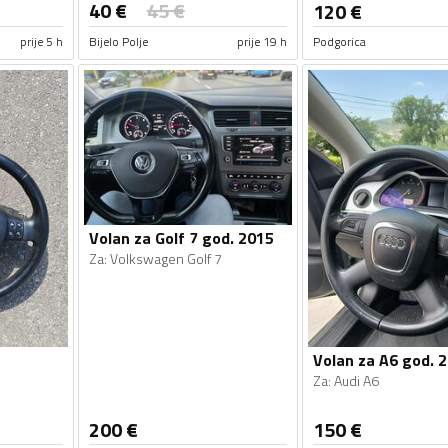
40
€
45
€
120
€
prije 5 h
Bijelo Polje
prije 19 h
Podgorica
Volan za Golf 7 god. 2015
Za
:
Volkswagen Golf 7
Volan za A6 god. 
Za
:
Audi A6
200
€
150
€