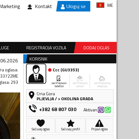
ME
Marketing
Kontakt
Uloguj se
SLUGE
REGISTRACIJA VOZILA
DODAJ OGLAS
KORISNIK
.06.2026
fra oglasa
:
Ccc
(
GU3353
)
433722ME
glasa
:
293
verifikovan
verifikovan
verifikovana
telefon
email
lokacija
Crna Gora
PLJEVLJA
/
> OKOLINA GRADA
+382 68 807 030
Aktivan
Sačuvaj oglas
Sačuvaj profil
Prijavi oglas