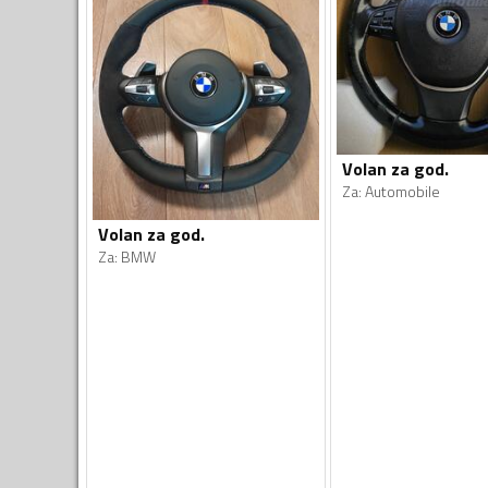
Volan za god.
Za
:
Automobile
Volan za god.
Za
:
BMW