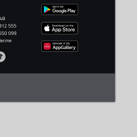
448
 312 555
 550 099
ler.me