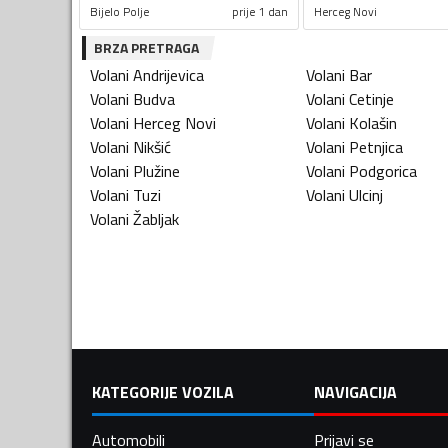
Bijelo Polje
prije 1 dan
Herceg Novi
BRZA PRETRAGA
Volani
Andrijevica
Volani
Bar
Volani
Budva
Volani
Cetinje
Volani
Herceg Novi
Volani
Kolašin
Volani
Nikšić
Volani
Petnjica
Volani
Plužine
Volani
Podgorica
Volani
Tuzi
Volani
Ulcinj
Volani
Žabljak
KATEGORIJE VOZILA
NAVIGACIJA
Automobili
Prijavi se