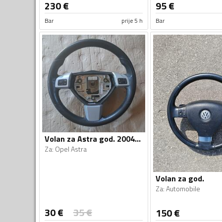
230
€
95
€
Bar
prije 5 h
Bar
Volan za Astra god. 2004-2011
Za
:
Opel Astra
Volan za god.
Za
:
Automobile
30
€
35
€
150
€