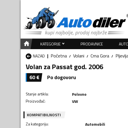
KATEGORIJE
PRODAVNICE
AUTO
Početna
Volani
Crna Gora
Pljevlj
NAZAD
Volan za Passat god. 2006
60
€
Po dogovoru
Stanje artikla
:
Polovno
Proizvođač
:
VW
KOMPATIBILNOSTI
Za kategoriju
:
Automobili