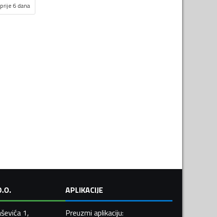
prije 6 dana
.O.
APLIKACIJE
ševića 1,
Preuzmi aplikaciju
: