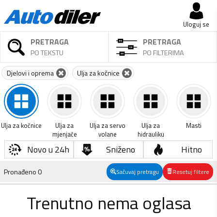
Uloguj se
PRETRAGA
PRETRAGA
PO TEKSTU
PO FILTERIMA
Djelovi i oprema
Ulja za kočnice
Ulja za kočnice
Ulja za
Ulja za servo
Ulja za
Masti
mjenjače
volane
hidrauliku
Novo u 24h
Sniženo
Hitno
Pronađeno
0
Sačuvaj pretragu
Resetuj filtere
Trenutno nema oglasa