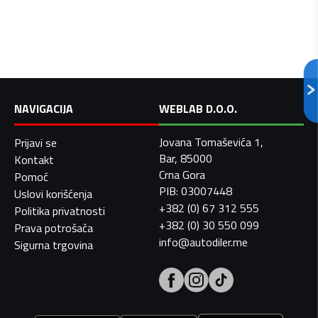
NAVIGACIJA
WEBLAB D.O.O.
Jovana Tomaševića 1,
Prijavi se
Bar, 85000
Kontakt
Crna Gora
Pomoć
PIB: 03007448
Uslovi korišćenja
+382 (0) 67 312 555
Politika privatnosti
+382 (0) 30 550 099
Prava potrošača
info@autodiler.me
Sigurna trgovina