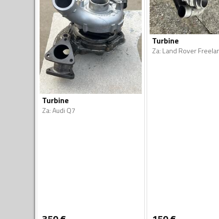
Turbine
Za
:
Land Rover Freela
Turbine
Za
:
Audi Q7
350
€
150
€