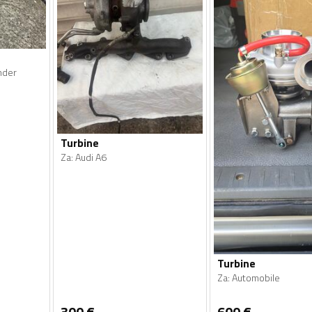
nder
Turbine
Za
:
Audi A6
Turbine
Za
:
Automobile
300
€
600
€