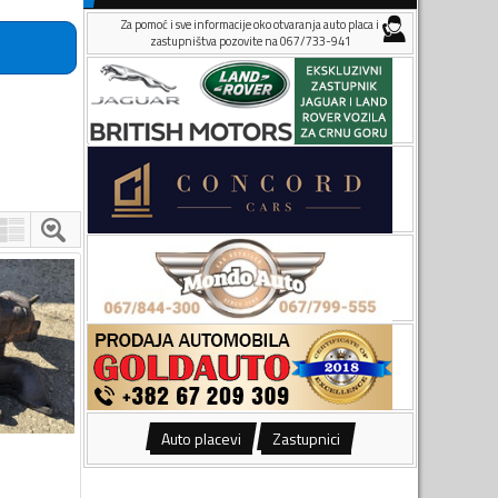
Za pomoć i sve informacije oko otvaranja auto placa i
zastupništva pozovite na 067/733-941
Auto placevi
Zastupnici