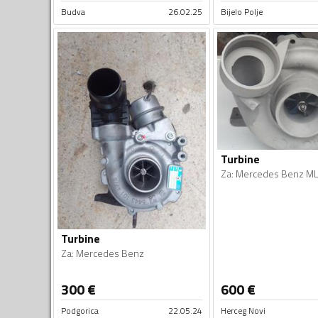
Budva
26.02.25
Bijelo Polje
Turbine
Za
:
Mercedes Benz ML
Turbine
Za
:
Mercedes Benz
300
€
600
€
Podgorica
22.05.24
Herceg Novi