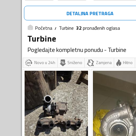
DETALJNA PRETRAGA
Početna
Turbine
32
pronađenih
oglasa
Turbine
Pogledajte kompletnu ponudu - Turbine
Novo u 24h
Sniženo
Zamjena
Hitno