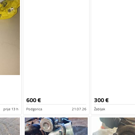
600
€
300
€
prije 13 h
Podgorica
21.07.26
Žabljak