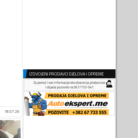
IZDVOJENI PRODAVCI DJELOVA I OPREME
Za pomoć i sve informacije oko otvaranja prodavnice
i otpada pozovite na 067/733-941
18.07.26