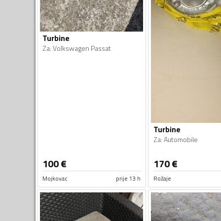
Turbine
Za
:
Volkswagen Passat
Turbine
Za
:
Automobile
100
€
170
€
Mojkovac
prije 13 h
Rožaje