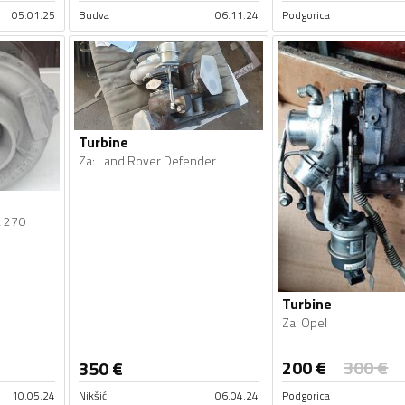
05.01.25
Budva
06.11.24
Podgorica
Turbine
Za
:
Land Rover Defender
 270
Turbine
Za
:
Opel
200
€
300
€
350
€
10.05.24
Nikšić
06.04.24
Podgorica