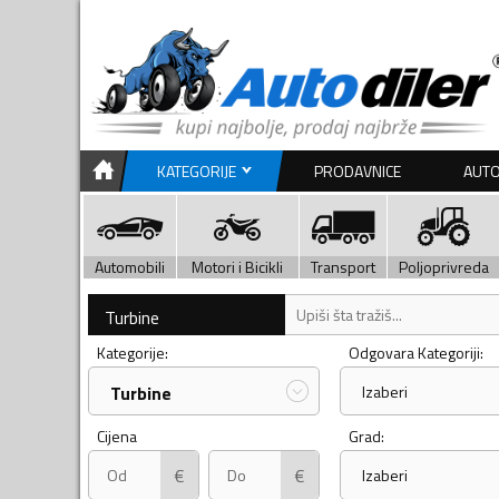
KATEGORIJE
PRODAVNICE
AUTO
Automobili
Motori i Bicikli
Transport
Poljoprivreda
Turbine
Kategorije:
Odgovara Kategoriji:
Turbine
Izaberi
Cijena
Grad:
€
€
Izaberi