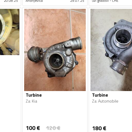
20.08.25
Andrijevica
29.07.25
Svi gradovi - CHE
Turbine
Turbine
Za
:
Kia
Za
:
Automobile
100
€
120
€
180
€