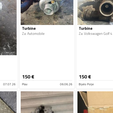
Turbine
Turbine
Za
:
Automobile
Za
:
Volkswagen Golf 4
150
€
150
€
07.07.26
Plav
06.06.26
Bijelo Polje