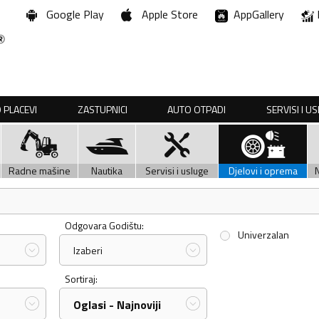
Google Play
Apple Store
AppGallery
 PLACEVI
ZASTUPNICI
AUTO OTPADI
SERVISI I U
Radne mašine
Nautika
Servisi i usluge
Djelovi i oprema
Odgovara Godištu:
Univerzalan
Izaberi
Sortiraj:
Oglasi - Najnoviji