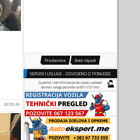
Prodavnice
Auto otpadi
SERVISI I USLUGE - IZDVOJENO IZ PONUDEE
Za pomoć i sve informacije oko upisa u adresar
servisa i usluga pozovite na 067/733-941
02.05.26