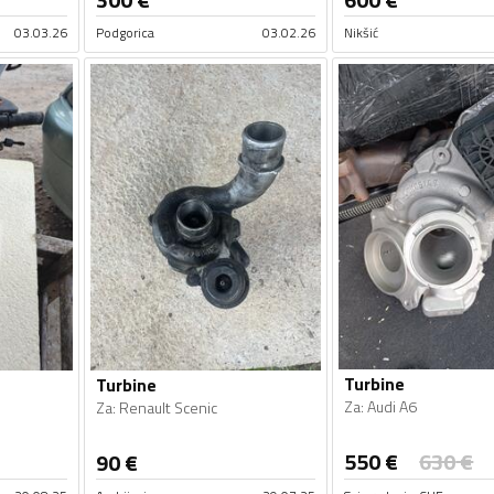
03.03.26
Podgorica
03.02.26
Nikšić
Turbine
Turbine
Za
:
Audi A6
Za
:
Renault Scenic
550
€
630
€
90
€