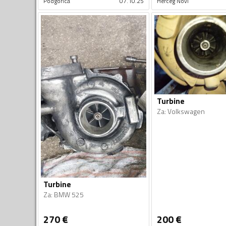
Podgorica
07.10.25
Herceg Novi
Turbine
Za
:
Volkswagen
Turbine
Za
:
BMW 525
270
€
200
€