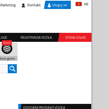
ME
Marketing
Kontakt
Uloguj se
SLUGE
REGISTRACIJA VOZILA
DODAJ OGLAS
Nove gume
IZDVOJENI PRODAVCI VOZILA