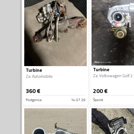
Turbine
Turbine
Za
:
Volkswagen Golf 2
Za
:
Automobile
360
€
200
€
Podgorica
14.07.26
Šavnik