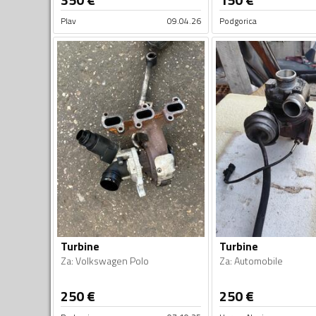
Plav
09.04.26
Podgorica
Turbine
Turbine
Za
:
Volkswagen Polo
Za
:
Automobile
250
€
250
€