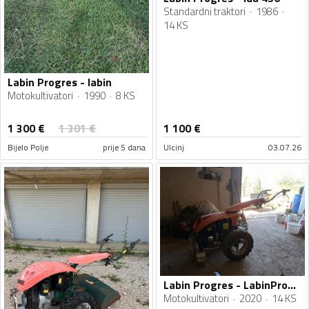
Standardni traktori
1986
14 KS
Labin Progres - labin
Motokultivatori
1990
8 KS
1 300
€
1 301
€
1 100
€
Bijelo Polje
prije 5 dana
Ulcinj
03.07.26
Labin Progres - LabinProgres
Motokultivatori
2020
14 KS