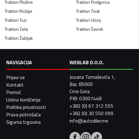
Traktori
Plužine
Traktori
Podgorica
Traktori
Rožaje
Traktori
Tivat
Traktori
Tuzi
Traktori
Ulcinj
Traktori
Zeta
Traktori
Šavnik
Traktori
Žabljak
NAVIGACIJA
WEBLAB D.O.O.
Jovana Tomaševića 1,
Prijavi se
Bar, 85000
Kontakt
Crna Gora
Pomoć
PIB: 03007448
Uslovi korišćenja
+382 (0) 67 312 555
Politika privatnosti
+382 (0) 30 550 099
Prava potrošača
info@autodiler.me
Sigurna trgovina