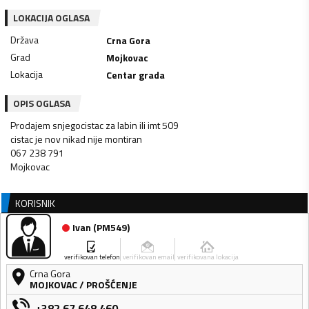
LOKACIJA OGLASA
Država
Crna Gora
Grad
Mojkovac
Lokacija
Centar grada
OPIS OGLASA
Prodajem snjegocistac za labin ili imt 509
cistac je nov nikad nije montiran
067 238 791
Mojkovac
KORISNIK
Ivan
(
PM549
)
verifikovan telefon
verifikovan email
verifikovana lokacija
Crna Gora
MOJKOVAC
/
PROŠĆENJE
+382 67 648 460