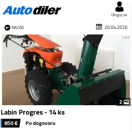
Uloguj se
20.04.2026
NAZAD
1 od 2
2
Labin Progres - 14 ks
850
€
Po dogovoru