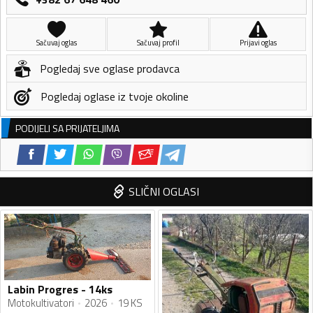
Sačuvaj oglas
Sačuvaj profil
Prijavi oglas
Pogledaj sve oglase prodavca
Pogledaj oglase iz tvoje okoline
PODIJELI SA PRIJATELJIMA
SLIČNI OGLASI
Labin Progres - 14ks
Motokultivatori
2026
19 KS