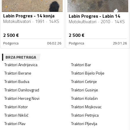
Labin Progres - 14 konja
Labin Progres - Labin 14
Motokultivatori
1991
14 KS
Motokultivatori
2010
14 KS
2 500
€
2 500
€
Podgorica
06.02.26
Podgorica
29.01.26
BRZA PRETRAGA
Traktori
Andrijevica
Traktori
Bar
Traktori
Berane
Traktori
Bijelo Polje
Traktori
Budva
Traktori
Cetinje
Traktori
Danilovgrad
Traktori
Gusinje
Traktori
Herceg Novi
Traktori
Kolašin
Traktori
Kotor
Traktori
Mojkovac
Traktori
Nikšić
Traktori
Petnjica
Traktori
Plav
Traktori
Pljevlja