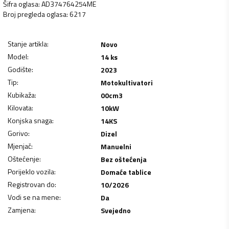
Šifra oglasa
:
AD374764254ME
Broj pregleda oglasa
:
6217
Stanje artikla
:
Novo
Model
:
14 ks
Godište
:
2023
Tip
:
Motokultivatori
Kubikaža
:
00
cm3
Kilovata
:
10
kW
Konjska snaga
:
14
KS
Gorivo
:
Dizel
Mjenjač
:
Manuelni
Oštećenje
:
Bez oštećenja
Porijeklo vozila
:
Domaće tablice
Registrovan do
:
10/2026
Vodi se na mene
:
Da
Zamjena
:
Svejedno