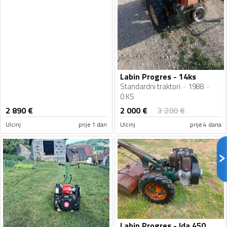
Labin Progres - 14ks
Standardni traktori
1988
0 KS
2 000
€
2 890
€
3 200
€
Ulcinj
prije 1 dan
Ulcinj
prije 4 dana
Labin Progres - lda 450