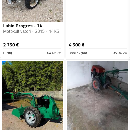
Labin Progres - 14
Motokultivatori
2015
14 KS
2 750
€
4 500
€
Ulcinj
04.06.26
Danilovgrad
05.04.26