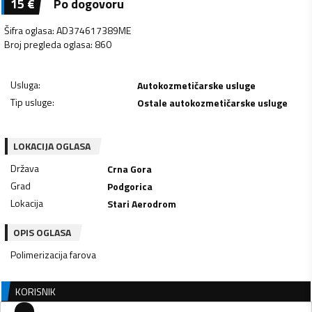
15
€
Po dogovoru
Šifra oglasa
:
AD374617389ME
Broj pregleda oglasa
:
860
Usluga
:
Autokozmetičarske usluge
Tip usluge
:
Ostale autokozmetičarske usluge
LOKACIJA OGLASA
Država
Crna Gora
Grad
Podgorica
Lokacija
Stari Aerodrom
OPIS OGLASA
Polimerizacija farova
KORISNIK