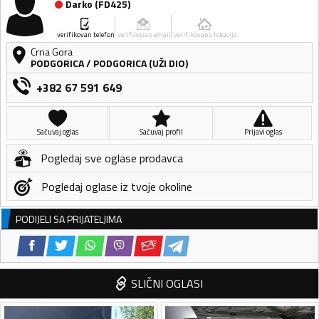
Darko
(
FD425
)
verifikovan telefon
verifikovan email
verifikovana lokacija
Crna Gora
PODGORICA
/
PODGORICA (UŽI DIO)
+382 67 591 649
Sačuvaj oglas
Sačuvaj profil
Prijavi oglas
Pogledaj sve oglase prodavca
Pogledaj oglase iz tvoje okoline
PODIJELI SA PRIJATELJIMA
SLIČNI OGLASI