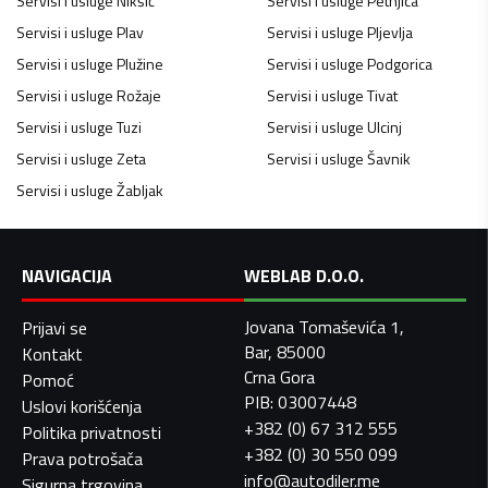
Servisi i usluge
Nikšić
Servisi i usluge
Petnjica
Servisi i usluge
Plav
Servisi i usluge
Pljevlja
Servisi i usluge
Plužine
Servisi i usluge
Podgorica
Servisi i usluge
Rožaje
Servisi i usluge
Tivat
Servisi i usluge
Tuzi
Servisi i usluge
Ulcinj
Servisi i usluge
Zeta
Servisi i usluge
Šavnik
Servisi i usluge
Žabljak
NAVIGACIJA
WEBLAB D.O.O.
Jovana Tomaševića 1,
Prijavi se
Bar, 85000
Kontakt
Crna Gora
Pomoć
PIB: 03007448
Uslovi korišćenja
+382 (0) 67 312 555
Politika privatnosti
+382 (0) 30 550 099
Prava potrošača
info@autodiler.me
Sigurna trgovina