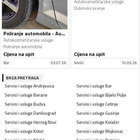
Autokozmetičarske usluge
Dubinsko pranje
Poliranje automobila - Autokozmetičarske usluge
Autokozmetičarske usluge
Poliranje automobila
Cijena na upit
Cijena na upit
Bar
03.07.26
Nikšić
10.06.26
BRZA PRETRAGA
Servisi i usluge
Andrijevica
Servisi i usluge
Bar
Servisi i usluge
Berane
Servisi i usluge
Bijelo Polje
Servisi i usluge
Budva
Servisi i usluge
Cetinje
Servisi i usluge
Danilovgrad
Servisi i usluge
Gusinje
Servisi i usluge
Herceg Novi
Servisi i usluge
Kolašin
Servisi i usluge
Kotor
Servisi i usluge
Mojkovac