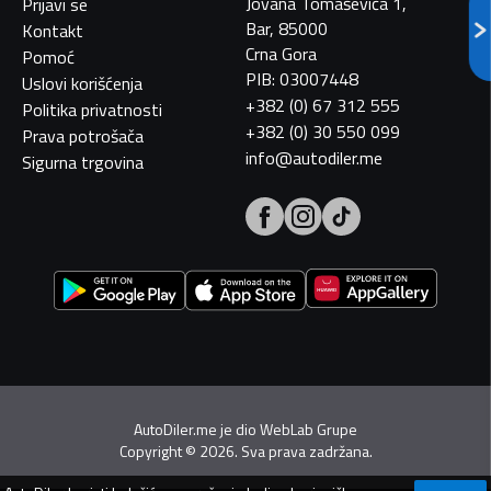
Jovana Tomaševića 1,
Prijavi se
Bar, 85000
Kontakt
Crna Gora
Pomoć
PIB: 03007448
Uslovi korišćenja
+382 (0) 67 312 555
Politika privatnosti
+382 (0) 30 550 099
Prava potrošača
info@autodiler.me
Sigurna trgovina
AutoDiler.me je dio
WebLab Grupe
Copyright
©
2026. Sva prava zadržana.