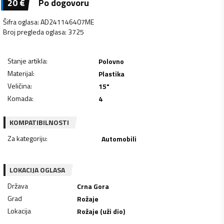
20
€
Po dogovoru
Šifra oglasa
:
AD241146407ME
Broj pregleda oglasa
:
3725
Stanje artikla
:
Polovno
Materijal
:
Plastika
Veličina
:
15"
Komada
:
4
KOMPATIBILNOSTI
Za kategoriju
:
Automobili
LOKACIJA OGLASA
Država
Crna Gora
Grad
Rožaje
Lokacija
Rožaje (uži dio)