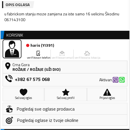
OPIS OGLASA
u fabrickom stanju moze zamjena za iste samo 16 velicinu Škodinu
067143100
KORISNIK
haris
(
YI391
)
verifikovan telefon
verifikovan email
verifikovana lokacija
Crna Gora
ROŽAJE
/
ROŽAJE (UŽI DIO)
+382 67 575 068
Aktivan
Sačuvaj oglas
Sačuvaj profil
Prijavi oglas
Pogledaj sve oglase prodavca
Pogledaj oglase iz tvoje okoline