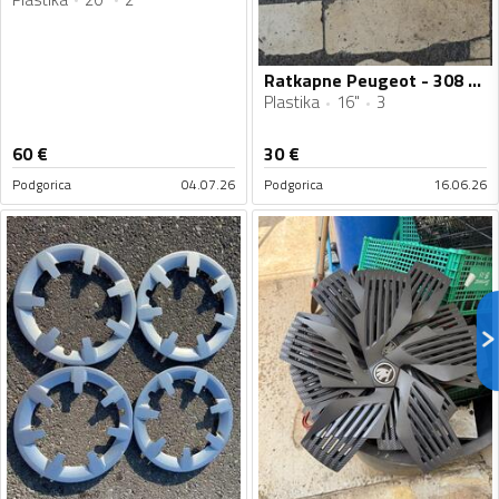
Ratkapne Peugeot - 308 - 16" - 3 kom.
Plastika
16"
3
60
€
30
€
Podgorica
04.07.26
Podgorica
16.06.26