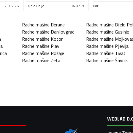
25.07.26
Bijelo Polje
14.07.26
Bar
Radne mašine
Berane
Radne mašine
Bijelo Pol
Radne mašine
Danilovgrad
Radne mašine
Gusinje
n
Radne mašine
Kotor
Radne mašine
Mojkova
ca
Radne mašine
Plav
Radne mašine
Pljevlja
rica
Radne mašine
Rožaje
Radne mašine
Tivat
Radne mašine
Zeta
Radne mašine
Šavnik
WEBLAB D.O
Jovana Toma