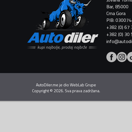
Bar, 85000
Crna Gora
PIB: 03007
+382 (0) 67
+382 (0) 30
info@autodi
AutoDiler.me je dio
WebLab Grupe
Copyright
©
2026. Sva prava zadržana.