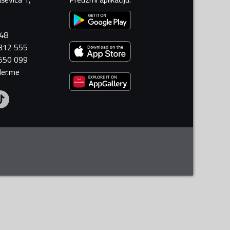
448
 312 555
 550 099
ler.me