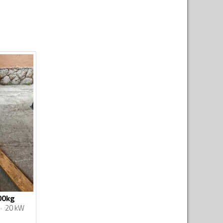
00kg
20 kW