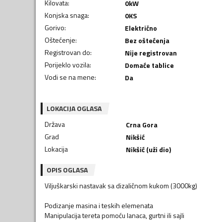
Kilovata
:
0
kW
Konjska snaga
:
0
KS
Gorivo
:
Električno
Oštećenje
:
Bez oštećenja
Registrovan do
:
Nije registrovan
Porijeklo vozila
:
Domaće tablice
Vodi se na mene
:
Da
LOKACIJA OGLASA
Država
Crna Gora
Grad
Nikšić
Lokacija
Nikšić (uži dio)
OPIS OGLASA
Viljuškarski nastavak sa dizaličnom kukom (3000kg)
Podizanje masina i teskih elemenata
Manipulacija tereta pomoću lanaca, gurtni ili sajli