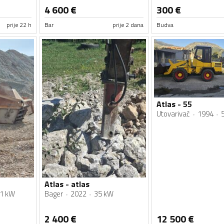
4 600
€
300
€
prije 22 h
Bar
prije 2 dana
Budva
Atlas - 55
Utovarivač
1994
Atlas - atlas
1 kW
Bager
2022
35 kW
2 400
€
12 500
€