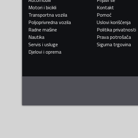
Automobili
Prijavi se
Motori i bicikli
Kontakt
Transportna vozila
Pomoć
Poljoprivredna vozila
Uslovi korišćenja
Radne mašine
Politika privatnosti
Nautika
Prava potrošača
Servis i usluge
Sigurna trgovina
Djelovi i oprema