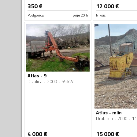
350
€
12 000
€
Podgorica
prije 20 h
Nikšić
Atlas - 9
Dizalica
2000
55 kW
Atlas - mlin
Drobilica
2000
11
4 000
€
15 000
€