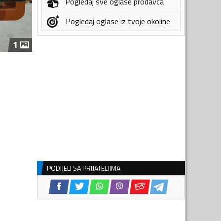
Pogledaj sve oglase prodavca
Pogledaj oglase iz tvoje okoline
1
PODIJELI SA PRIJATELJIMA