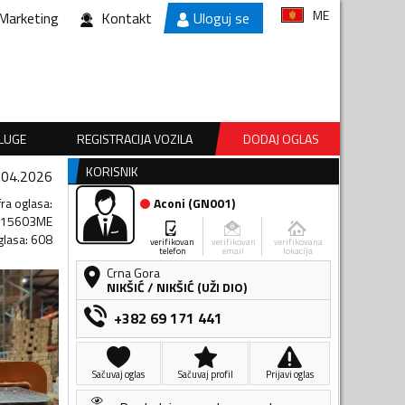
ME
Marketing
Kontakt
Uloguj se
SLUGE
REGISTRACIJA VOZILA
DODAJ OGLAS
KORISNIK
.04.2026
fra oglasa
:
Aconi
(
GN001
)
115603ME
glasa
:
608
verifikovan
verifikovan
verifikovana
telefon
email
lokacija
Crna Gora
NIKŠIĆ
/
NIKŠIĆ (UŽI DIO)
+382 69 171 441
Sačuvaj oglas
Sačuvaj profil
Prijavi oglas