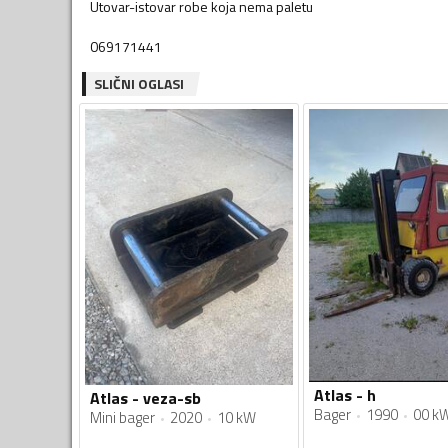
Utovar-istovar robe koja nema paletu
069171441
SLIČNI OGLASI
Atlas - h
Atlas - veza-sb
Bager
1990
00 k
Mini bager
2020
10 kW