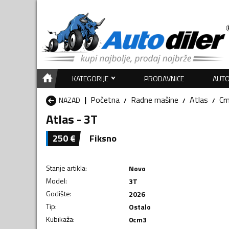
KATEGORIJE
PRODAVNICE
AUTO
Početna
Radne mašine
Atlas
Cr
NAZAD
Atlas - 3T
250
€
Fiksno
Stanje artikla
:
Novo
Model
:
3T
Godište
:
2026
Tip
:
Ostalo
Kubikaža
:
0
cm3