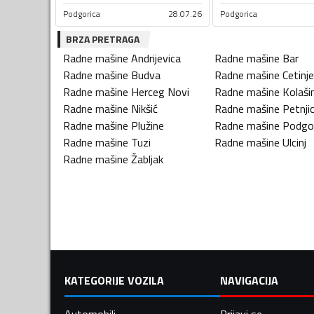
Podgorica
28.07.26
Podgorica
BRZA PRETRAGA
Radne mašine
Andrijevica
Radne mašine
Bar
Radne mašine
Budva
Radne mašine
Cetinje
Radne mašine
Herceg Novi
Radne mašine
Kolaši
Radne mašine
Nikšić
Radne mašine
Petnji
Radne mašine
Plužine
Radne mašine
Podgo
Radne mašine
Tuzi
Radne mašine
Ulcinj
Radne mašine
Žabljak
KATEGORIJE VOZILA
NAVIGACIJA