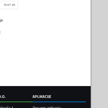
10.07.26
je
c
.O.
APLIKACIJE
ševića 1,
Preuzmi aplikaciju
: