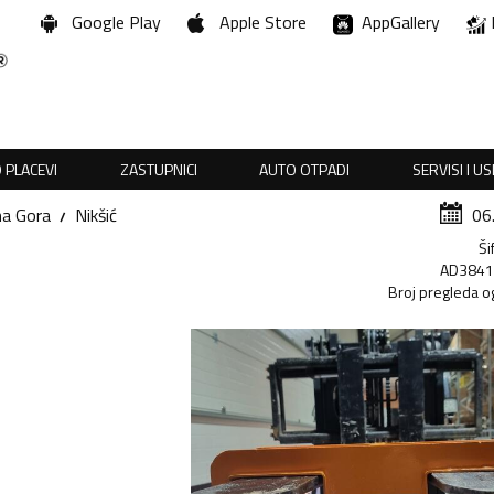
Google Play
Apple Store
AppGallery
 PLACEVI
ZASTUPNICI
AUTO OTPADI
SERVISI I U
na Gora
Nikšić
06
Ši
AD384
Broj pregleda o