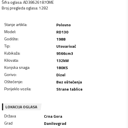
Šifra oglasa
:
AD386261870ME
Broj pregleda oglasa
:
1282
Stanje artikla
:
Polovno
Model
:
RD130
Godište
:
1988
Tip
:
Utovarivač
Kubikaža
:
9566
cm3
Kilovata
:
132
kW
Konjska snaga
:
180
KS
Gorivo
:
Dizel
Oštećenje
:
Bez oštećenja
Porijeklo vozila
:
Strane tablice
LOKACIJA OGLASA
Država
Crna Gora
Grad
Danilovgrad