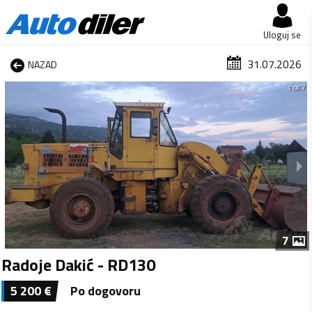
Uloguj se
31.07.2026
NAZAD
1 od 7
7
Radoje Dakić - RD130
5 200
€
Po dogovoru