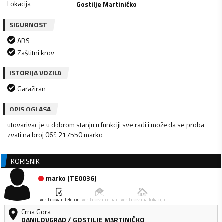
Lokacija
Gostilje Martinićko
SIGURNOST
ABS
Zaštitni krov
ISTORIJA VOZILA
Garažiran
OPIS OGLASA
utovarivac je u dobrom stanju u funkciji sve radi i može da se proba
zvati na broj 069 217550 marko
KORISNIK
marko
(
TE0036
)
verifikovan telefon
verifikovan email
verifikovana lokacija
Crna Gora
DANILOVGRAD
/
GOSTILJE MARTINIĆKO