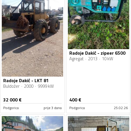
Radoje Dakić - zipeer 6500
Agregat
2013
10 kW
Radoje Dakić - LKT 81
Buldožer
2000
9999 kW
32 000
€
400
€
Podgorica
prije 3 dana
Podgorica
25.02.26