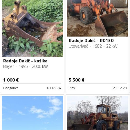
Radoje Dakić - RD130
Utovarivač
1982
22 kW
Radoje Dakić - kašika
Bager
1995
2000 kW
1 000
€
5 500
€
Podgorica
01.05.24
Plav
21.12.23