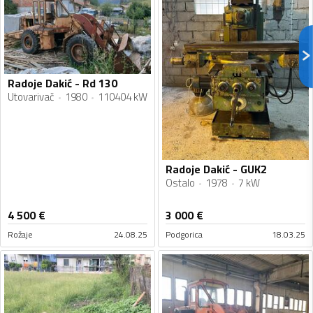
Radoje Dakić - Rd 130
Utovarivač
1980
110404 kW
Radoje Dakić - GUK2
Ostalo
1978
7 kW
4 500
€
3 000
€
Rožaje
24.08.25
Podgorica
18.03.25