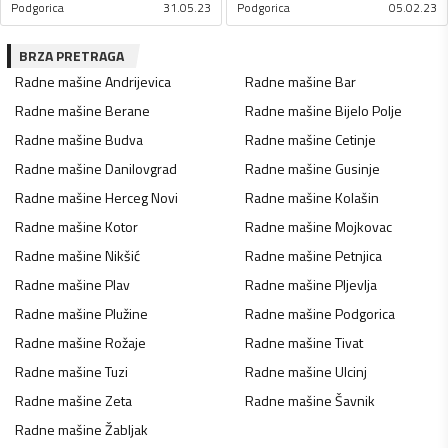
Podgorica
31.05.23
Podgorica
05.02.23
BRZA PRETRAGA
Radne mašine
Andrijevica
Radne mašine
Bar
Radne mašine
Berane
Radne mašine
Bijelo Polje
Radne mašine
Budva
Radne mašine
Cetinje
Radne mašine
Danilovgrad
Radne mašine
Gusinje
Radne mašine
Herceg Novi
Radne mašine
Kolašin
Radne mašine
Kotor
Radne mašine
Mojkovac
Radne mašine
Nikšić
Radne mašine
Petnjica
Radne mašine
Plav
Radne mašine
Pljevlja
Radne mašine
Plužine
Radne mašine
Podgorica
Radne mašine
Rožaje
Radne mašine
Tivat
Radne mašine
Tuzi
Radne mašine
Ulcinj
Radne mašine
Zeta
Radne mašine
Šavnik
Radne mašine
Žabljak