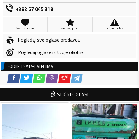
+382 67 045 318
Sačuvaj oglas
Sačuvaj profil
Prijavi oglas
Pogledaj sve oglase prodavca
Pogledaj oglase iz tvoje okoline
PODIJELI SA PRIJATELJIMA
SLIČNI OGLASI