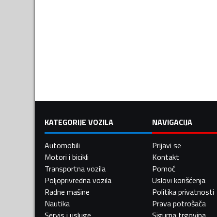
KATEGORIJE VOZILA
NAVIGACIJA
Automobili
Prijavi se
Motori i bicikli
Kontakt
Transportna vozila
Pomoć
Poljoprivredna vozila
Uslovi korišćenja
Radne mašine
Politika privatnosti
Nautika
Prava potrošača
Servis i usluge
Sigurna trgovina