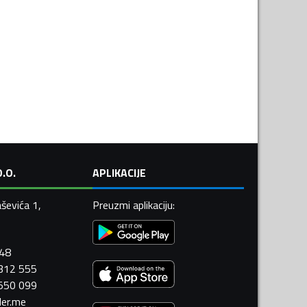
.O.
APLIKACIJE
ševića 1,
Preuzmi aplikaciju
:
448
 312 555
 550 099
ler.me