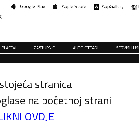
Google Play
Apple Store
AppGallery
 PLACEVI
ZASTUPNICI
AUTO OTPADI
SERVISI I U
tojeća stranica
glase na početnoj strani
LIKNI OVDJE