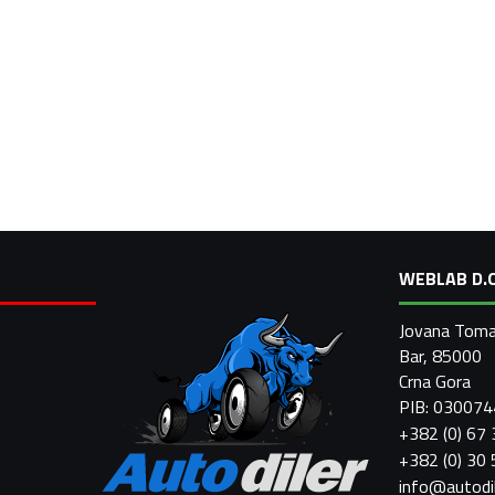
WEBLAB D.O
Jovana Toma
Bar, 85000
Crna Gora
PIB: 03007
+382 (0) 67
+382 (0) 30
info@autodi