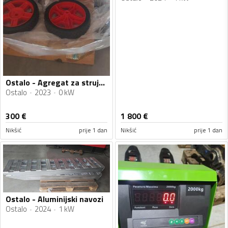
Ostalo - Agregat za struju Firman 2.6 kw
Ostalo
2023
0 kW
300
€
1 800
€
Nikšić
prije 1 dan
Nikšić
prije 1 dan
Ostalo - Aluminijski navozi
Ostalo
2024
1 kW