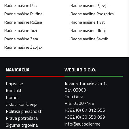
Radne mašine
Plav
Radne mašine
Pljevlja
Radne mašine
Plužine
Radne mašine
Podgorica
Radne mašine
Rožaje
Radne mašine
Tivat
Radne mašine
Tuzi
Radne mašine
Ulcinj
Radne mašine
Zeta
Radne mašine
Šavnik
Radne mašine
Žabljak
NAVIGACIJA
WEBLAB D.O.O.
Jovana Tomaševića 1,
Prijavi se
Bar, 85000
Kontakt
Crna Gora
Pomoć
PIB: 03007448
Uslovi korišćenja
+382 (0) 67 312 555
Politika privatnosti
+382 (0) 30 550 099
Prava potrošača
info@autodiler.me
Sigurna trgovina