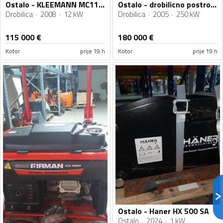
Ostalo - KLEEMANN MC110Z
Ostalo - drobilicno postrojenje
Drobilica
2008
12 kW
Drobilica
2005
250 kW
115 000
€
180 000
€
Kotor
prije 19 h
Kotor
prije 19 h
Ostalo - Haner HX 500 SA
Ostalo
2024
1 kW