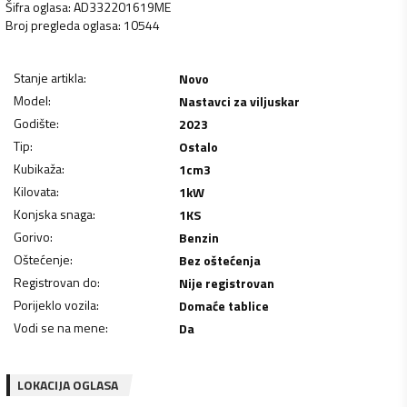
Šifra oglasa
:
AD332201619ME
Broj pregleda oglasa
:
10544
Stanje artikla
:
Novo
Model
:
Nastavci za viljuskar
Godište
:
2023
Tip
:
Ostalo
Kubikaža
:
1
cm3
Kilovata
:
1
kW
Konjska snaga
:
1
KS
Gorivo
:
Benzin
Oštećenje
:
Bez oštećenja
Registrovan do
:
Nije registrovan
Porijeklo vozila
:
Domaće tablice
Vodi se na mene
:
Da
LOKACIJA OGLASA