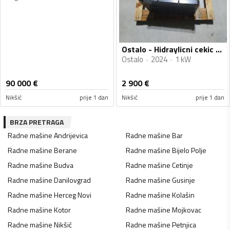
Ostalo - Hidraylicni cekic Mustang HM702
Ostalo
2024
1 kW
90 000
€
2 900
€
Nikšić
prije 1 dan
Nikšić
prije 1 dan
BRZA PRETRAGA
Radne mašine
Andrijevica
Radne mašine
Bar
Radne mašine
Berane
Radne mašine
Bijelo Polje
Radne mašine
Budva
Radne mašine
Cetinje
Radne mašine
Danilovgrad
Radne mašine
Gusinje
Radne mašine
Herceg Novi
Radne mašine
Kolašin
Radne mašine
Kotor
Radne mašine
Mojkovac
Radne mašine
Nikšić
Radne mašine
Petnjica