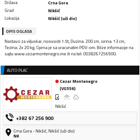
Država
Crna Gora
Grad
Nikšić
Lokacija
Nikšić (uži dio)
OPIS OGLASA
Nastavci za viljuskar, nosivosti 1.5t, Duzina: 200 cm, sirina: 13 cm,
Tezina: 2x 20 kg. Cijena je sa uracunatim PDV-om. Blize informacije na
sajtu www.cezarmontenegro.me ili na tel: 0038267256900.
AUTO PLAC
Cezar Montenegro
(
VG556
)
Nikšić
+382 67 256 900
Crna Gora
-
Nikšić
,
Nikšić (uži dio)
NK