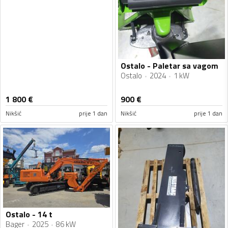
Ostalo - Paletar sa vagom
Ostalo
2024
1 kW
1 800
€
900
€
Nikšić
prije 1 dan
Nikšić
prije 1 dan
Ostalo - 14 t
Bager
2025
86 kW