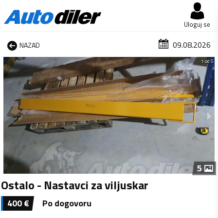
Uloguj se
09.08.2026
NAZAD
1 od 5
5
Ostalo - Nastavci za viljuskar
400
€
Po dogovoru