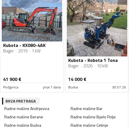
Kubota - KX080-4AK
Bager
2019
1 kW
Kubota - Kobota 1 Tona
Bager
2026
10 kW
41 900
€
14 000
€
Podgorica
prije 7 dana
Budva
30.07.26
BRZA PRETRAGA
Radne mašine
Andrijevica
Radne mašine
Bar
Radne mašine
Berane
Radne mašine
Bijelo Polje
Radne mašine
Budva
Radne mašine
Cetinje