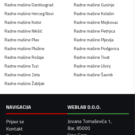
Radne mašine
Danilovgrad
Radne mašine
Gusinje
Radne mašine
Herceg Novi
Radne mašine
Kolašin
Radne mašine
Kotor
Radne mašine
Mojkovac
Radne mašine
Nikšić
Radne mašine
Petnjica
Radne mašine
Plav
Radne mašine
Pljevlja
Radne mašine
Plužine
Radne mašine
Podgorica
Radne mašine
Rožaje
Radne mašine
Tivat
Radne mašine
Tuzi
Radne mašine
Ulcinj
Radne mašine
Zeta
Radne mašine
Šavnik
Radne mašine
Žabljak
NAVIGACIJA
WEBLAB D.O.O.
Jovana Tomaševića 1,
Prijavi se
Bar, 85000
Kontakt