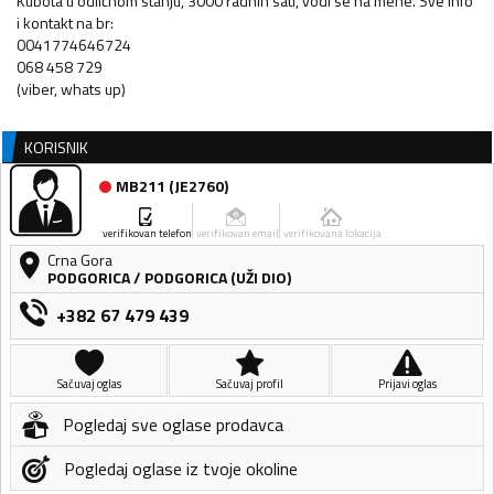
Kubota u odličnom stanju, 3000 radnih sati, vodi se na mene. Sve info
i kontakt na br:
0041774646724
068 458 729
(viber, whats up)
KORISNIK
MB211
(
JE2760
)
verifikovan telefon
verifikovan email
verifikovana lokacija
Crna Gora
PODGORICA
/
PODGORICA (UŽI DIO)
+382 67 479 439
Sačuvaj oglas
Sačuvaj profil
Prijavi oglas
Pogledaj sve oglase prodavca
Pogledaj oglase iz tvoje okoline