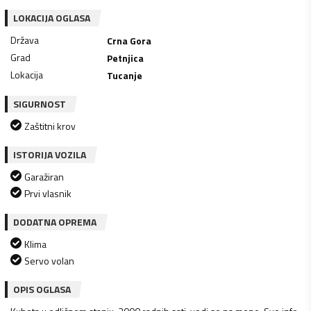
LOKACIJA OGLASA
Država
Crna Gora
Grad
Petnjica
Lokacija
Tucanje
SIGURNOST
Zaštitni krov
ISTORIJA VOZILA
Garažiran
Prvi vlasnik
DODATNA OPREMA
Klima
Servo volan
OPIS OGLASA