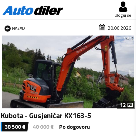
Uloguj se
20.06.2026
NAZAD
1 od 12
12
Kubota - Gusjeničar KX163-5
38 500
€
40 000
€
Po dogovoru