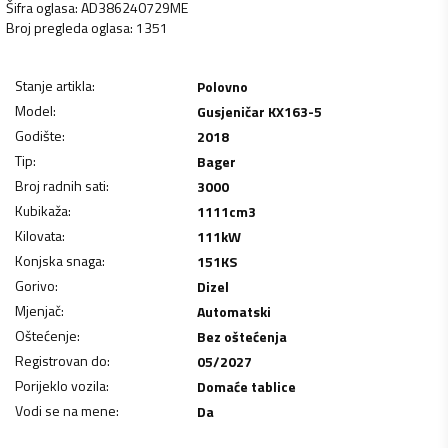
Šifra oglasa
:
AD386240729ME
Broj pregleda oglasa
:
1351
Stanje artikla
:
Polovno
Model
:
Gusjeničar KX163-5
Godište
:
2018
Tip
:
Bager
Broj radnih sati
:
3000
Kubikaža
:
1111
cm3
Kilovata
:
111
kW
Konjska snaga
:
151
KS
Gorivo
:
Dizel
Mjenjač
:
Automatski
Oštećenje
:
Bez oštećenja
Registrovan do
:
05/2027
Porijeklo vozila
:
Domaće tablice
Vodi se na mene
:
Da