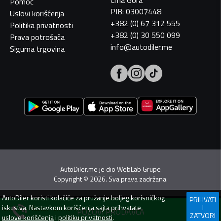
Crna Gora
Pomoć
PIB: 03007448
Uslovi korišćenja
+382 (0) 67 312 555
Politika privatnosti
+382 (0) 30 550 099
Prava potrošača
info@autodiler.me
Sigurna trgovina
AutoDiler.me je dio
WebLab Grupe
Copyright
©
2026. Sva prava zadržana.
AutoDiler
koristi kolačiće za pružanje boljeg korisničkog
PRIHVATI
iskustva. Nastavkom korišćenja sajta prihvatate
I
POZOVI PRODAVCA
ZATVORI
uslove korišćenja
i
politiku privatnosti
.