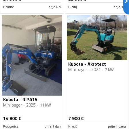
Berane
prije 4 h
Ulcinj
prije 9 h
Kubota - Akrotect
Mini bager
2021
7 kW
Kubota - RIPA15
Mini bager
2025
11 kW
14 800
€
7 900
€
Podgorica
prije 1 dan
Nikšić
prije 4 dana