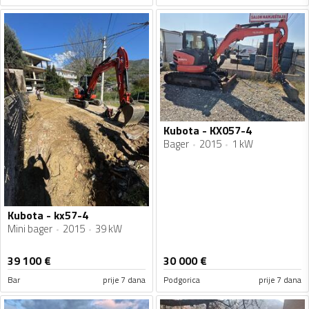
Kubota - KX057-4
Bager
2015
1 kW
Kubota - kx57-4
Mini bager
2015
39 kW
39 100
€
30 000
€
Bar
prije 7 dana
Podgorica
prije 7 dana