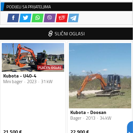
PODIJELI SA PRIJATELJIMA
SLIČNI OGLASI
PLAĆEN OGLAS
Kubota - U40-4
Mini bager
2023
31 kW
Kubota - Doosan
Bager
2013
34 kW
21 500
€
22 900
€