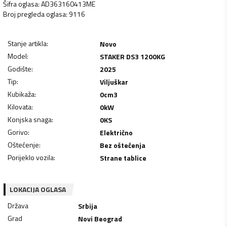
Šifra oglasa
:
AD363160413ME
Broj pregleda oglasa
:
9116
Stanje artikla
:
Novo
Model
:
STAKER DS3 1200KG
Godište
:
2025
Tip
:
Viljuškar
Kubikaža
:
0
cm3
Kilovata
:
0
kW
Konjska snaga
:
0
KS
Gorivo
:
Električno
Oštećenje
:
Bez oštećenja
Porijeklo vozila
:
Strane tablice
LOKACIJA OGLASA
Država
Srbija
Grad
Novi Beograd