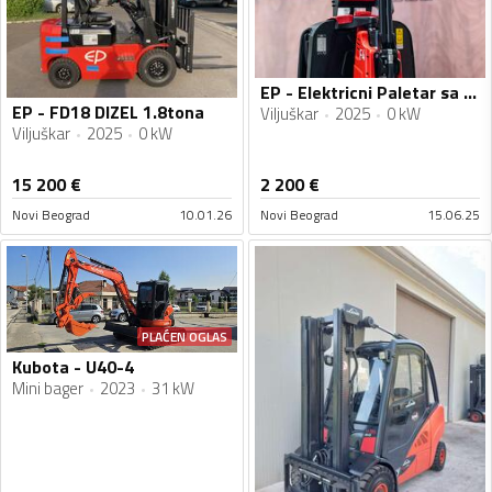
EP - Elektricni Paletar sa VAGOM EP F4 RAVAS vaga
EP - FD18 DIZEL 1.8tona
Viljuškar
2025
0 kW
Viljuškar
2025
0 kW
15 200
€
2 200
€
Novi Beograd
10.01.26
Novi Beograd
15.06.25
PLAĆEN OGLAS
Kubota - U40-4
Mini bager
2023
31 kW