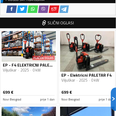
SLIČNI OGLASI
PLAĆEN OGLAS
EP - F4 ELEKTRICNI PALETAR
Viljuškar
2025
0 kW
EP - Elektricni PALETAR F4
Viljuškar
2025
0 kW
699
€
699
€
Novi Beograd
prije 1 dan
Novi Beograd
prije 1 dan