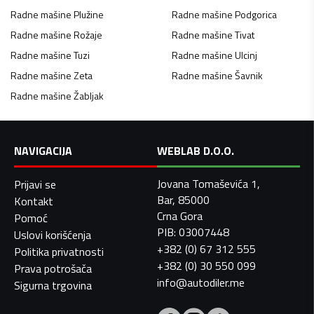
Radne mašine
Plužine
Radne mašine
Podgorica
Radne mašine
Rožaje
Radne mašine
Tivat
Radne mašine
Tuzi
Radne mašine
Ulcinj
Radne mašine
Zeta
Radne mašine
Šavnik
Radne mašine
Žabljak
NAVIGACIJA
WEBLAB D.O.O.
Jovana Tomaševića 1,
Prijavi se
Bar, 85000
Kontakt
Crna Gora
Pomoć
PIB: 03007448
Uslovi korišćenja
+382 (0) 67 312 555
Politika privatnosti
+382 (0) 30 550 099
Prava potrošača
info@autodiler.me
Sigurna trgovina