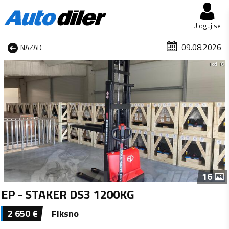
Uloguj se
09.08.2026
NAZAD
1 od 16
16
EP - STAKER DS3 1200KG
2 650
€
Fiksno