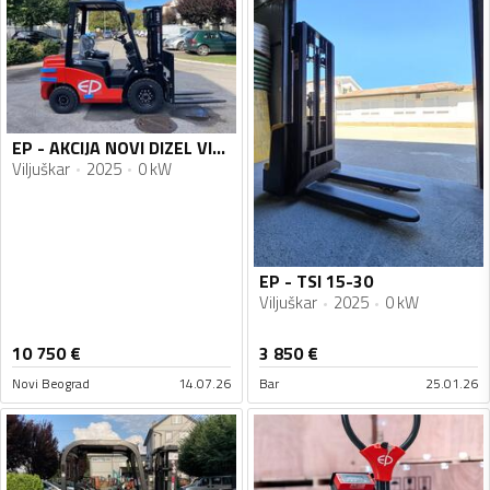
EP - AKCIJA NOVI DIZEL VILJUSKARI 2.5t
Viljuškar
2025
0 kW
EP - TSI 15-30
Viljuškar
2025
0 kW
10 750
€
3 850
€
Novi Beograd
14.07.26
Bar
25.01.26