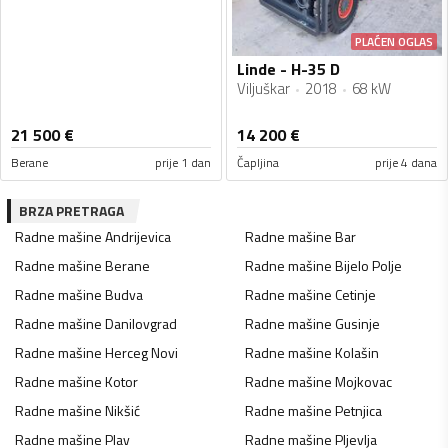
PLAĆEN OGLAS
Linde - H-35 D
Viljuškar
2018
68 kW
21 500
€
14 200
€
Berane
prije 1 dan
Čapljina
prije 4 dana
BRZA PRETRAGA
Radne mašine
Andrijevica
Radne mašine
Bar
Radne mašine
Berane
Radne mašine
Bijelo Polje
Radne mašine
Budva
Radne mašine
Cetinje
Radne mašine
Danilovgrad
Radne mašine
Gusinje
Radne mašine
Herceg Novi
Radne mašine
Kolašin
Radne mašine
Kotor
Radne mašine
Mojkovac
Radne mašine
Nikšić
Radne mašine
Petnjica
Radne mašine
Plav
Radne mašine
Pljevlja