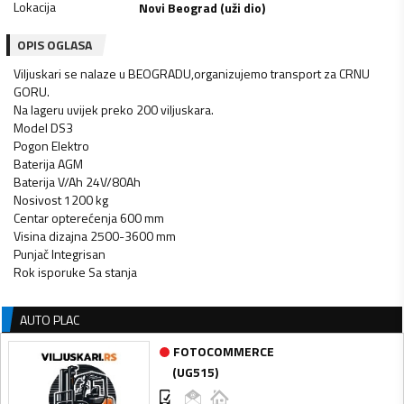
Lokacija
Novi Beograd (uži dio)
OPIS OGLASA
Viljuskari se nalaze u BEOGRADU,organizujemo transport za CRNU
GORU.
Na lageru uvijek preko 200 viljuskara.
Model DS3
Pogon Elektro
Baterija AGM
Baterija V/Ah 24V/80Ah
Nosivost 1200 kg
Centar opterećenja 600 mm
Visina dizajna 2500-3600 mm
Punjač Integrisan
Rok isporuke Sa stanja
AUTO PLAC
FOTOCOMMERCE
(
UG515
)