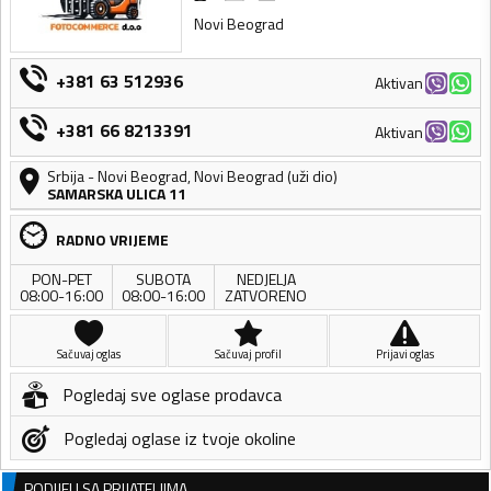
Novi Beograd
+381 63 512936
Aktivan
+381 66 8213391
Aktivan
Srbija
-
Novi Beograd
,
Novi Beograd (uži dio)
SAMARSKA ULICA 11
RADNO VRIJEME
PON-PET
SUBOTA
NEDJELJA
08:00-16:00
08:00-16:00
ZATVORENO
Sačuvaj oglas
Sačuvaj profil
Prijavi oglas
Pogledaj sve oglase prodavca
Pogledaj oglase iz tvoje okoline
PODIJELI SA PRIJATELJIMA