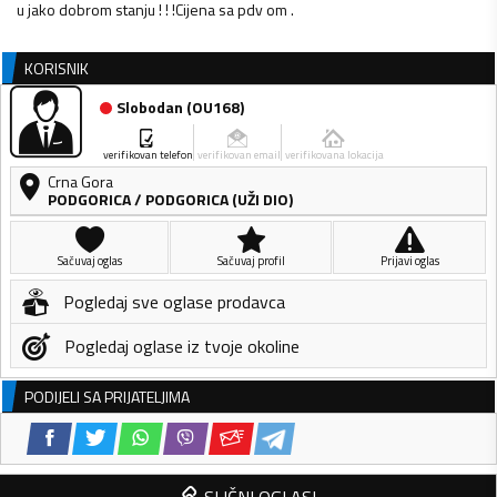
u jako dobrom stanju ! ! !Cijena sa pdv om .
KORISNIK
Slobodan
(
OU168
)
verifikovan telefon
verifikovan email
verifikovana lokacija
Crna Gora
PODGORICA
/
PODGORICA (UŽI DIO)
Sačuvaj oglas
Sačuvaj profil
Prijavi oglas
Pogledaj sve oglase prodavca
Pogledaj oglase iz tvoje okoline
PODIJELI SA PRIJATELJIMA
SLIČNI OGLASI