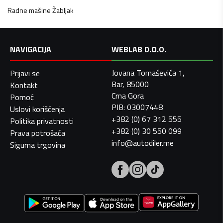
Radne mašine
Žabljak
NAVIGACIJA
WEBLAB D.O.O.
Jovana Tomaševića 1,
Prijavi se
Bar, 85000
Kontakt
Crna Gora
Pomoć
PIB: 03007448
Uslovi korišćenja
+382 (0) 67 312 555
Politika privatnosti
+382 (0) 30 550 099
Prava potrošača
info@autodiler.me
Sigurna trgovina