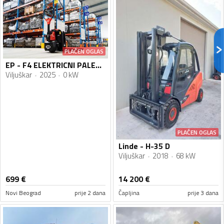
PLAĆEN OGLAS
EP - F4 ELEKTRICNI PALETAR
Viljuškar
2025
0 kW
PLAĆEN OGLAS
Linde - H-35 D
Viljuškar
2018
68 kW
699
€
14 200
€
Novi Beograd
prije 2 dana
Čapljina
prije 3 dana