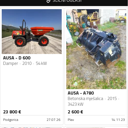
AUSA - D 600
Damper
2010
54 kW
AUSA - A780
Betonska mješalica
2015
3423 kW
23 800
€
2 600
€
Podgorica
27.07.26
Plav
14.11.23