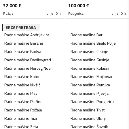
32 000
€
100 000
€
Rožaje
prije 10 h
Podgorica
prije 10 h
BRZA PRETRAGA
Radne mašine
Andrijevica
Radne mašine
Bar
Radne mašine
Berane
Radne mašine
Bijelo Polje
Radne mašine
Budva
Radne mašine
Cetinje
Radne mašine
Danilovgrad
Radne mašine
Gusinje
Radne mašine
Herceg Novi
Radne mašine
Kolašin
Radne mašine
Kotor
Radne mašine
Mojkovac
Radne mašine
Nikšić
Radne mašine
Petnjica
Radne mašine
Plav
Radne mašine
Pljevlja
Radne mašine
Plužine
Radne mašine
Podgorica
Radne mašine
Rožaje
Radne mašine
Tivat
Radne mašine
Tuzi
Radne mašine
Ulcinj
Radne mašine
Zeta
Radne mašine
Šavnik