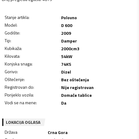
Stanje artikla
:
Polovno
Model
:
D 600
Godište
:
2009
Tip
:
Damper
Kubikaža
:
2000
cm3
Kilovata
:
54
kW
Konjska snaga
:
74
KS
Gorivo
:
Dizel
Oštećenje
:
Bez oštećenja
Registrovan do
:
Nije registrovan
Porijeklo vozila
:
Domaće tablice
Vodi se na mene
:
Da
LOKACIJA OGLASA
Država
Crna Gora