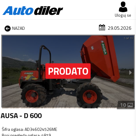
Uloguj se
29.05.2026
NAZAD
1 od 10
10
AUSA - D 600
Šifra oglasa
:
AD346024526ME
Broj pregleda oglasa
:
4819