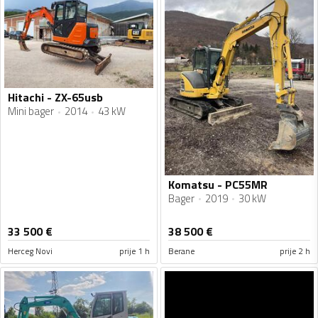
Hitachi - ZX-65usb
Mini bager
2014
43 kW
Komatsu - PC55MR
Bager
2019
30 kW
33 500
€
38 500
€
Herceg Novi
prije 1 h
Berane
prije 2 h