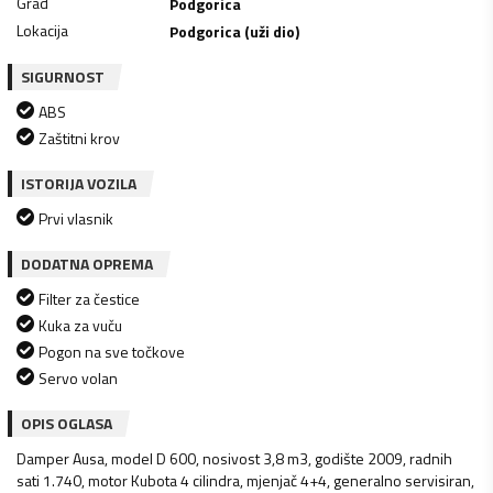
Grad
Podgorica
Lokacija
Podgorica (uži dio)
SIGURNOST
ABS
Zaštitni krov
ISTORIJA VOZILA
Prvi vlasnik
DODATNA OPREMA
Filter za čestice
Kuka za vuču
Pogon na sve točkove
Servo volan
OPIS OGLASA
Damper Ausa, model D 600, nosivost 3,8 m3, godište 2009, radnih
sati 1.740, motor Kubota 4 cilindra, mjenjač 4+4, generalno servisiran,