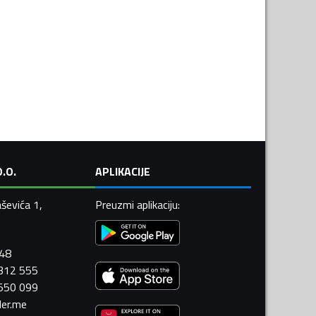
.O.
APLIKACIJE
ševića 1,
Preuzmi aplikaciju
:
448
 312 555
 550 099
ler.me