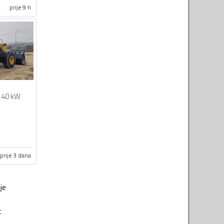
prije 9 h
140 kW
prije 3 dana
je
c