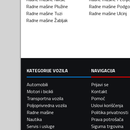
Radne mašine
Plužine
Radne mašine
Podgo
Radne mašine
Tuzi
Radne mašine
Ulcinj
Radne mašine
Žabljak
KATEGORIJE VOZILA
NAVIGACIJA
Automobili
Prijavi se
Motori i bicikli
Kontakt
Transportna vozila
Pomoć
Poljoprivredna vozila
Uslovi korišćenja
Radne mašine
Politika privatnosti
Nautika
Prava potrošača
Servis i usluge
Sigurna trgovina