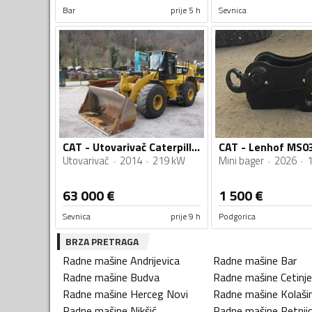
Bar
prije 5 h
Sevnica
CAT - Utovarivač Caterpillar 966K TOP stanje
CAT - Lenhof MS0
Utovarivač
2014
219 kW
Mini bager
2026
63 000
€
1 500
€
Sevnica
prije 9 h
Podgorica
BRZA PRETRAGA
Radne mašine
Andrijevica
Radne mašine
Bar
Radne mašine
Budva
Radne mašine
Cetinje
Radne mašine
Herceg Novi
Radne mašine
Kolaši
Radne mašine
Nikšić
Radne mašine
Petnji