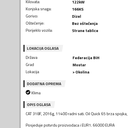
Kilovata
:
122
kW
Konjska snaga
:
166
KS
Gorivo
:
Dizel
Oštećenje
:
Bez oštećenja
Porijeklo vozila
:
Strane tablice
LOKACIJA OGLASA
Država
Federacija BiH
Grad
Mostar
Lokacija
> Okolina
DODATNA OPREMA
Klima
OPIS OGLASA
CAT 318F, 2016g, 11400 radni sati. Oil Quick 65 brza spojk
Posjeduje potvrdu proizvodaca i EUR1. 66000 EURA