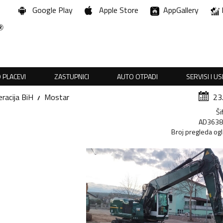
Google Play
Apple Store
AppGallery
 PLACEVI
ZASTUPNICI
AUTO OTPADI
SERVISI I U
racija BiH
Mostar
23
Ši
AD363
Broj pregleda og