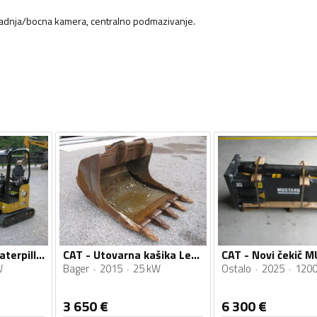
, zadnja/bocna kamera, centralno podmazivanje.
CAT - Mini bager Caterpillar 301.7CR POWERTILLT 2 kašike 450 sati
CAT - Utovarna kašika Lehnhoff MS25
W
Bager
2015
25 kW
Ostalo
2025
1200
3 650
€
6 300
€