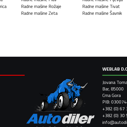
rica
Radne mašine
Rožaje
Radne mašine
Tivat
Radne mašine
Zeta
Radne mašine
Šavnik
WEBLAB D.O
Jovana Toma
Bar, 85000
Crna Gora
PIB: 03007
+382 (0) 67
+382 (0) 30
info@autodi