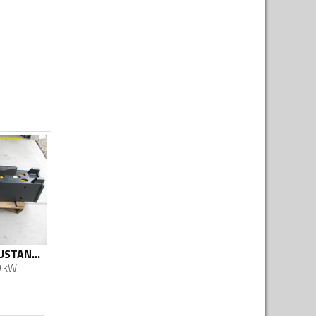
CAT - Novi čekič MUSTANG HM1302
 kW