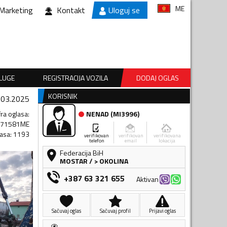
ME
Marketing
Kontakt
Uloguj se
SLUGE
REGISTRACIJA VOZILA
DODAJ OGLAS
KORISNIK
.03.2025
fra oglasa
:
NENAD
(
MI3996
)
871581ME
lasa
:
1193
verifikovan
verifikovan
verifikovana
telefon
email
lokacija
Federacija BiH
MOSTAR
/
> OKOLINA
+387 63 321 655
Aktivan
Sačuvaj oglas
Sačuvaj profil
Prijavi oglas