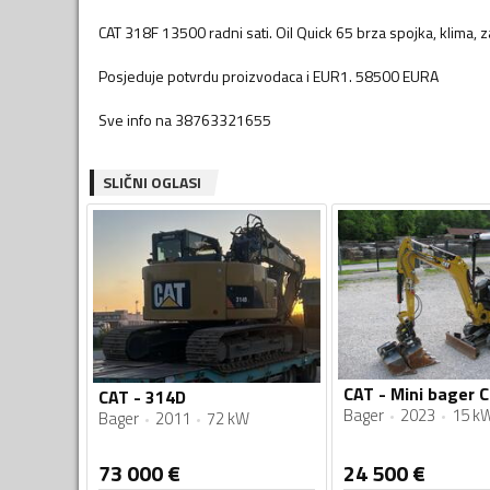
CAT 318F 13500 radni sati. Oil Quick 65 brza spojka, klima
Posjeduje potvrdu proizvodaca i EUR1. 58500 EURA
Sve info na 38763321655
SLIČNI OGLASI
CAT - 314D
Bager
2023
15 k
Bager
2011
72 kW
73 000
€
24 500
€