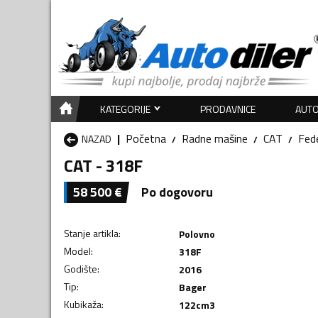
KATEGORIJE
PRODAVNICE
AUTO
Početna
Radne mašine
CAT
Fede
NAZAD
CAT - 318F
58 500
€
Po dogovoru
Stanje artikla
:
Polovno
Model
:
318F
Godište
:
2016
Tip
:
Bager
Kubikaža
:
122
cm3