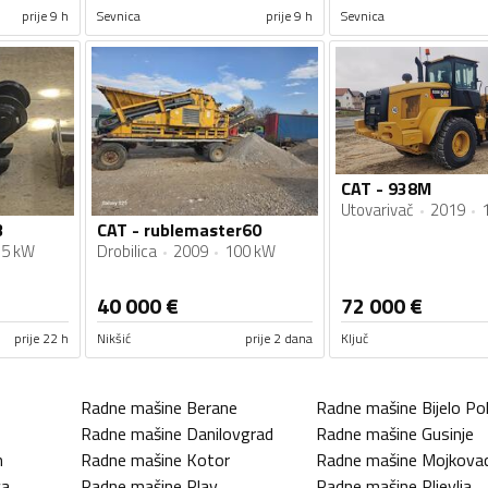
prije 9 h
Sevnica
prije 9 h
Sevnica
CAT - 938M
Utovarivač
2019
3
CAT - rublemaster60
15 kW
Drobilica
2009
100 kW
40 000
€
72 000
€
prije 22 h
Nikšić
prije 2 dana
Ključ
Radne mašine
Berane
Radne mašine
Bijelo Pol
Radne mašine
Danilovgrad
Radne mašine
Gusinje
n
Radne mašine
Kotor
Radne mašine
Mojkova
ca
Radne mašine
Plav
Radne mašine
Pljevlja