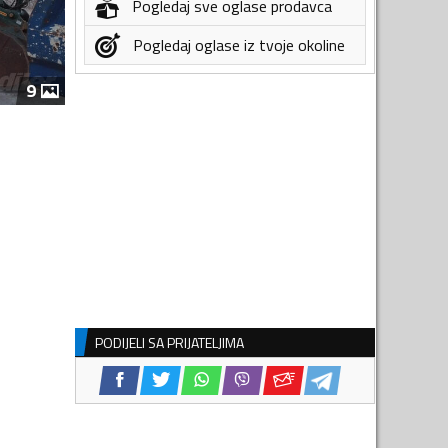
Pogledaj sve oglase prodavca
Pogledaj oglase iz tvoje okoline
9
PODIJELI SA PRIJATELJIMA