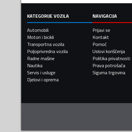
KATEGORIJE VOZILA
NAVIGACIJA
Automobili
Prijavi se
Motori i bicikli
Kontakt
Transportna vozila
Pomoć
Poljoprivredna vozila
Uslovi korišćenja
Radne mašine
Politika privatnosti
Nautika
Prava potrošača
Servis i usluge
Sigurna trgovina
Djelovi i oprema