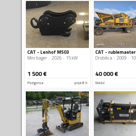
CAT - Lenhof MS03
CAT - rublemaste
Mini bager
2026
15 kW
Drobilica
2009
10
1 500
€
40 000
€
Podgorica
prije 8 h
Nikšić