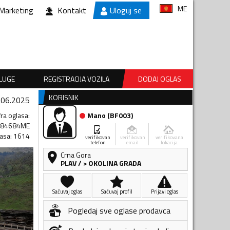
ME
Marketing
Kontakt
Uloguj se
SLUGE
REGISTRACIJA VOZILA
DODAJ OGLAS
KORISNIK
.06.2025
fra oglasa
:
Mano
(
BF003
)
684684ME
lasa
:
1614
verifikovan
verifikovan
verifikovana
telefon
email
lokacija
Crna Gora
PLAV
/
> OKOLINA GRADA
Sačuvaj oglas
Sačuvaj profil
Prijavi oglas
Pogledaj sve oglase prodavca