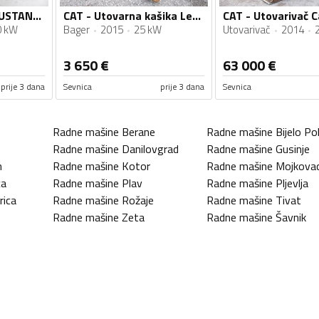
CAT - Novi čekič MUSTANG HM1302
CAT - Utovarna kašika Lehnhoff MS25
0 kW
Bager
2015
25 kW
Utovarivač
2014
3 650
€
63 000
€
prije 3 dana
Sevnica
prije 3 dana
Sevnica
Radne mašine
Berane
Radne mašine
Bijelo Pol
Radne mašine
Danilovgrad
Radne mašine
Gusinje
n
Radne mašine
Kotor
Radne mašine
Mojkova
ca
Radne mašine
Plav
Radne mašine
Pljevlja
rica
Radne mašine
Rožaje
Radne mašine
Tivat
Radne mašine
Zeta
Radne mašine
Šavnik