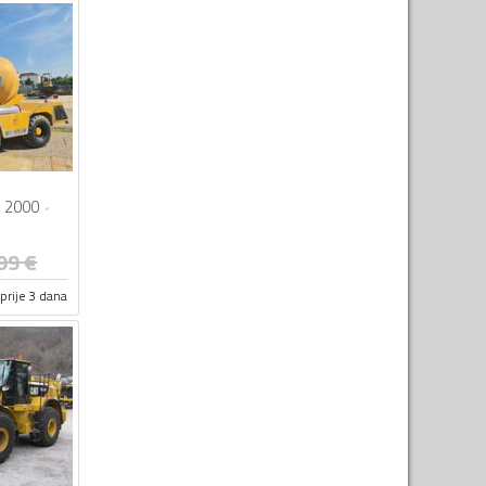
2000
99
€
prije 3 dana