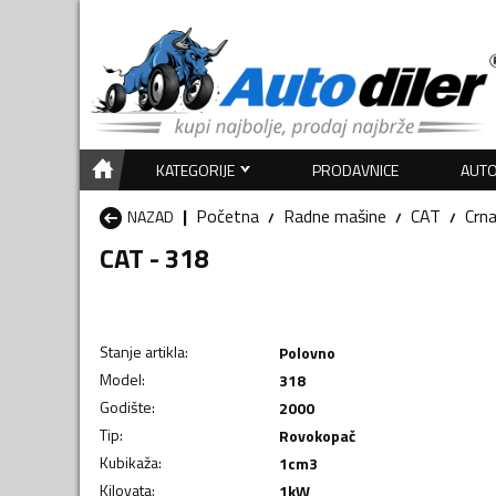
KATEGORIJE
PRODAVNICE
AUTO
Početna
Radne mašine
CAT
Crn
NAZAD
CAT - 318
Stanje artikla
:
Polovno
Model
:
318
Godište
:
2000
Tip
:
Rovokopač
Kubikaža
:
1
cm3
Kilovata
:
1
kW