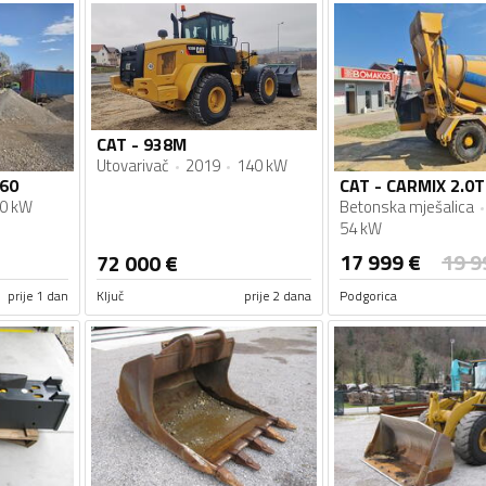
CAT - 938M
Utovarivač
2019
140 kW
r60
CAT - CARMIX 2.0T
0 kW
Betonska mješalica
54 kW
17 999
€
19 9
72 000
€
prije 1 dan
Ključ
prije 2 dana
Podgorica