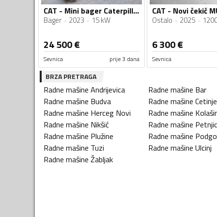
CAT - Mini bager Caterpillar 301.7CR POWERTILLT 2 kašike 450 sati
Bager
2023
15 kW
Ostalo
2025
120
24 500
€
6 300
€
Sevnica
prije 3 dana
Sevnica
BRZA PRETRAGA
Radne mašine
Andrijevica
Radne mašine
Bar
Radne mašine
Budva
Radne mašine
Cetinje
Radne mašine
Herceg Novi
Radne mašine
Kolaši
Radne mašine
Nikšić
Radne mašine
Petnji
Radne mašine
Plužine
Radne mašine
Podgo
Radne mašine
Tuzi
Radne mašine
Ulcinj
Radne mašine
Žabljak