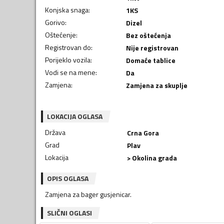
Konjska snaga
:
1
KS
Gorivo
:
Dizel
Oštećenje
:
Bez oštećenja
Registrovan do
:
Nije registrovan
Porijeklo vozila
:
Domaće tablice
Vodi se na mene
:
Da
Zamjena
:
Zamjena za skuplje
LOKACIJA OGLASA
Država
Crna Gora
Grad
Plav
Lokacija
> Okolina grada
OPIS OGLASA
Zamjena za bager gusjenicar.
SLIČNI OGLASI