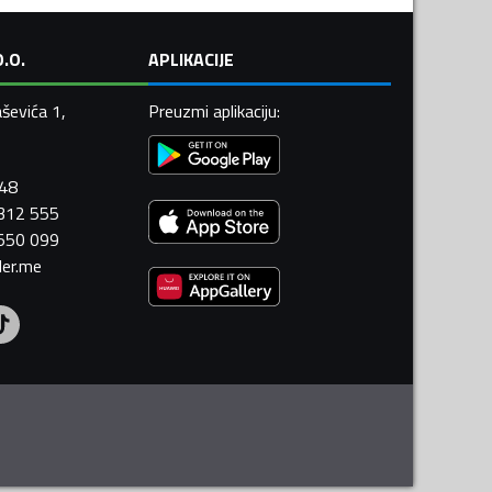
.O.
APLIKACIJE
ševića 1,
Preuzmi aplikaciju
:
448
 312 555
 550 099
ler.me