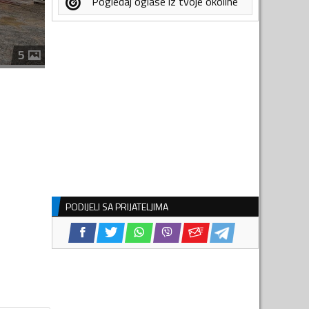
Pogledaj oglase iz tvoje okoline
5
PODIJELI SA PRIJATELJIMA