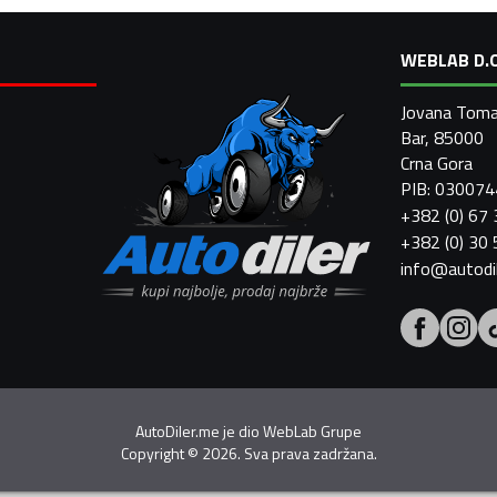
WEBLAB D.O
Jovana Toma
Bar, 85000
Crna Gora
PIB: 03007
+382 (0) 67
+382 (0) 30
info@autodi
AutoDiler.me je dio
WebLab Grupe
Copyright
©
2026. Sva prava zadržana.