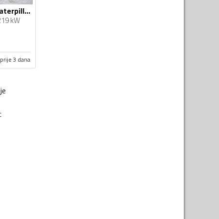
CAT - Utovarivač Caterpillar 966K TOP stanje
219 kW
prije 3 dana
je
c