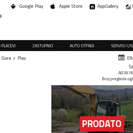
Google Play
Apple Store
AppGallery
 PLACEVI
ZASTUPNICI
AUTO OTPADI
SERVISI I U
a Gora
Plav
09
Ši
AD367
Broj pregleda og