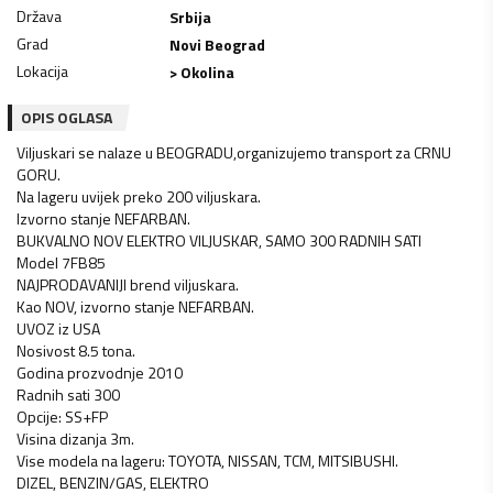
Država
Srbija
Grad
Novi Beograd
Lokacija
> Okolina
OPIS OGLASA
Viljuskari se nalaze u BEOGRADU,organizujemo transport za CRNU
GORU.
Na lageru uvijek preko 200 viljuskara.
Izvorno stanje NEFARBAN.
BUKVALNO NOV ELEKTRO VILJUSKAR, SAMO 300 RADNIH SATI
Model 7FB85
NAJPRODAVANIJI brend viljuskara.
Kao NOV, izvorno stanje NEFARBAN.
UVOZ iz USA
Nosivost 8.5 tona.
Godina prozvodnje 2010
Radnih sati 300
Opcije: SS+FP
Visina dizanja 3m.
Vise modela na lageru: TOYOTA, NISSAN, TCM, MITSIBUSHI.
DIZEL, BENZIN/GAS, ELEKTRO