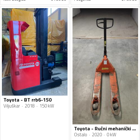
Toyota - BT rrb6-150
Viljuškar
2018
150 kW
Toyota - Ručni mehanički paletar
Ostalo
2020
0 kW