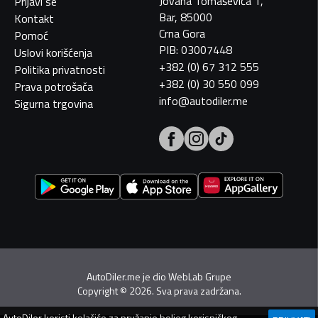
Jovana Tomaševića 1,
Prijavi se
Bar, 85000
Kontakt
Crna Gora
Pomoć
PIB: 03007448
Uslovi korišćenja
+382 (0) 67 312 555
Politika privatnosti
+382 (0) 30 550 099
Prava potrošača
info@autodiler.me
Sigurna trgovina
AutoDiler.me je dio
WebLab Grupe
Copyright
©
2026. Sva prava zadržana.
AutoDiler
koristi kolačiće za pružanje boljeg korisničkog