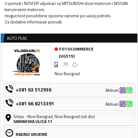
U ponudi i NOVI EP viljuskari sa MITSUBISHI dizel motorom i NISSAN
benzinskim motorom.
mogucnost porudzbine opcione opreme po vasoj potrebi.
Za dodatne informacije pozvati.
AUTO PLAC
FOTOCOMMERCE
(
UG515
)
Novi Beograd
+381 63 512936
Aktivan
+381 66 8213391
Aktivan
Srbija
-
Novi Beograd
,
Novi Beograd (uži dio)
SAMARSKA ULICA 11
RADNO VRIJEME