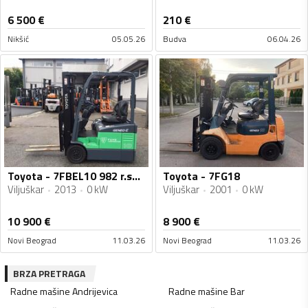
6 500
€
210
€
Nikšić
05.05.26
Budva
06.04.26
Toyota - 7FBEL10 982 r.sata 2013. godište
Toyota - 7FG18
Viljuškar
2013
0 kW
Viljuškar
2001
0 kW
10 900
€
8 900
€
Novi Beograd
11.03.26
Novi Beograd
11.03.26
BRZA PRETRAGA
Radne mašine
Andrijevica
Radne mašine
Bar