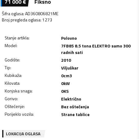
71 000
€
Fiksno
Šifra oglasa
:
AD360806821ME
Broj pregleda oglasa
:
1273
Stanje artikla
:
Polovno
Model
:
7FB85 8.5 tona ELEKTRO samo 300
radnih sati
Godište
:
2010
Tip
:
Viljuškar
Kubikaža
:
0
cm3
Kilovata
:
0
kW
Konjska snaga
:
0
KS
Gorivo
:
Električno
Oštećenje
:
Bez oštećenja
Porijeklo vozila
:
Strane tablice
LOKACIJA OGLASA