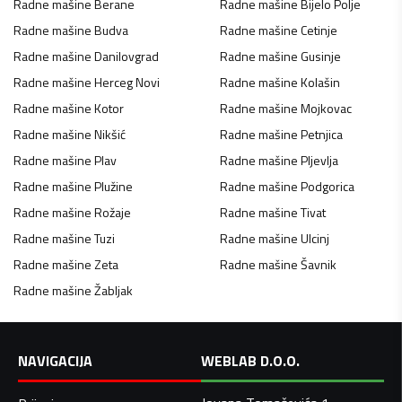
Radne mašine
Berane
Radne mašine
Bijelo Polje
Radne mašine
Budva
Radne mašine
Cetinje
Radne mašine
Danilovgrad
Radne mašine
Gusinje
Radne mašine
Herceg Novi
Radne mašine
Kolašin
Radne mašine
Kotor
Radne mašine
Mojkovac
Radne mašine
Nikšić
Radne mašine
Petnjica
Radne mašine
Plav
Radne mašine
Pljevlja
Radne mašine
Plužine
Radne mašine
Podgorica
Radne mašine
Rožaje
Radne mašine
Tivat
Radne mašine
Tuzi
Radne mašine
Ulcinj
Radne mašine
Zeta
Radne mašine
Šavnik
Radne mašine
Žabljak
NAVIGACIJA
WEBLAB D.O.O.