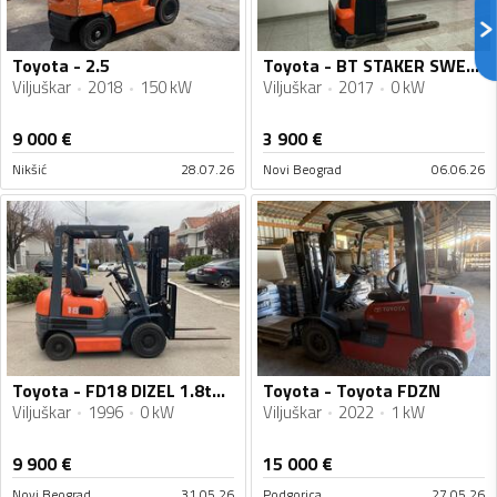
Toyota - 2.5
Toyota - BT STAKER SWE200D 2017. godište
Viljuškar
2018
150 kW
Viljuškar
2017
0 kW
9 000
€
3 900
€
Nikšić
28.07.26
Novi Beograd
06.06.26
Toyota - FD18 DIZEL 1.8tona
Toyota - Toyota FDZN
Viljuškar
1996
0 kW
Viljuškar
2022
1 kW
9 900
€
15 000
€
Novi Beograd
31.05.26
Podgorica
27.05.26