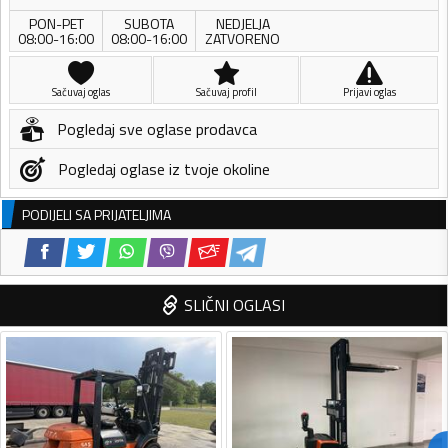
PON-PET
SUBOTA
NEDJELJA
08:00-16:00
08:00-16:00
ZATVORENO
Sačuvaj oglas
Sačuvaj profil
Prijavi oglas
Pogledaj sve oglase prodavca
Pogledaj oglase iz tvoje okoline
PODIJELI SA PRIJATELJIMA
SLIČNI OGLASI