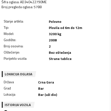
Šifra oglasa
:
AD340422790ME
Broj pregleda oglasa
:
5788
Stanje artikla
:
Polovno
Tip
:
Plovila od 6m do 12m
Model
:
3200 kg
Godište
:
2008
Broj osovina
:
2
Oštećenje
:
Bez oštećenja
Porijeklo vozila
:
Strane tablice
LOKACIJA OGLASA
Država
Crna Gora
Grad
Bar
Lokacija
Bar (uži dio)
ISTORIJA VOZILA