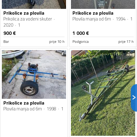
Prikolice za plovila
Prikolice za plovila
Prikolica za vodeni skuter
Plovila manja od 6m
1994
1
2020
1
900
€
1 000
€
Bar
prije 10 h
Podgorica
prije 17 h
Prikolice za plovila
Plovila manja od 6m
1998
1