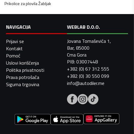
Prikolice za plovila
Žabljak
NAVIGACIJA
WEBLAB D.O.O.
Jovana Tomaševića 1,
Prijavi se
Bar, 85000
Kontakt
Crna Gora
Pomoć
PIB: 03007448
Uslovi korišćenja
+382 (0) 67 312 555
Politika privatnosti
+382 (0) 30 550 099
Prava potrošača
info@autodiler.me
Sigurna trgovina