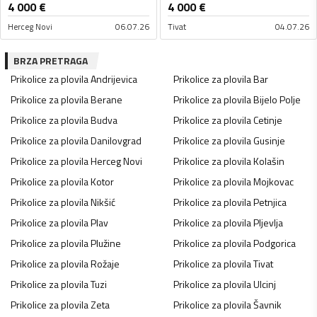
4 000
€
4 000
€
Herceg Novi
06.07.26
Tivat
04.07.26
BRZA PRETRAGA
Prikolice za plovila
Andrijevica
Prikolice za plovila
Bar
Prikolice za plovila
Berane
Prikolice za plovila
Bijelo Polje
Prikolice za plovila
Budva
Prikolice za plovila
Cetinje
Prikolice za plovila
Danilovgrad
Prikolice za plovila
Gusinje
Prikolice za plovila
Herceg Novi
Prikolice za plovila
Kolašin
Prikolice za plovila
Kotor
Prikolice za plovila
Mojkovac
Prikolice za plovila
Nikšić
Prikolice za plovila
Petnjica
Prikolice za plovila
Plav
Prikolice za plovila
Pljevlja
Prikolice za plovila
Plužine
Prikolice za plovila
Podgorica
Prikolice za plovila
Rožaje
Prikolice za plovila
Tivat
Prikolice za plovila
Tuzi
Prikolice za plovila
Ulcinj
Prikolice za plovila
Zeta
Prikolice za plovila
Šavnik