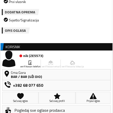
Prvi vlasnik
DODATNA OPREMA
Svjetlo/Signalizacija
OPIS OGLASA
KORISNIK
nik
(
ZE5573
)
verifikovan telefon
verifikovan email
verifikovana lokacija
Crna Gora
BAR
/
BAR (UŽI DIO)
+382 68 077 650
Sačuvaj oglas
Sačuvaj profil
Prijavi oglas
Pogledaj sve oglase prodavca