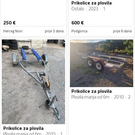
Prikolice za plovila
Ostalo
2023
1
250
€
600
€
Herceg Novi
prije 3 dana
Podgorica
prije 6 dana
Prikolice za plovila
Plovila manja od 6m
2010
2
Prikolice za plovila
Plovila manja od 6m
2015
1