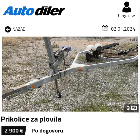
Uloguj se
02.01.2024
NAZAD
1 od 3
3
Prikolice za plovila
2 900
€
Po dogovoru