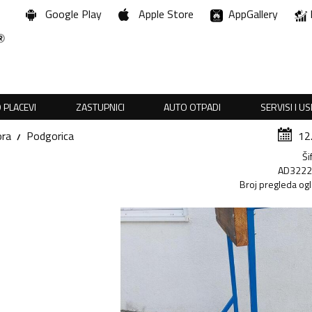
Google Play
Apple Store
AppGallery
 PLACEVI
ZASTUPNICI
AUTO OTPADI
SERVISI I U
ora
Podgorica
12
Ši
AD322
Broj pregleda og