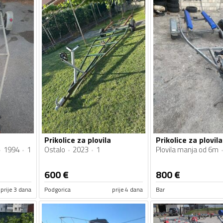
Prikolice za plovila
Prikolice za plovila
1994
1
Ostalo
2023
1
Plovila manja od 6m
600
€
800
€
prije 3 dana
Podgorica
prije 4 dana
Bar