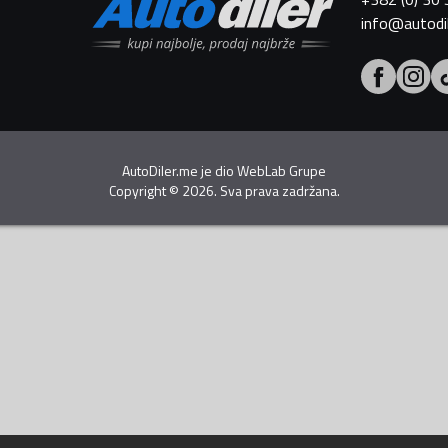
info@autodi
AutoDiler.me je dio
WebLab Grupe
Copyright
©
2026. Sva prava zadržana.