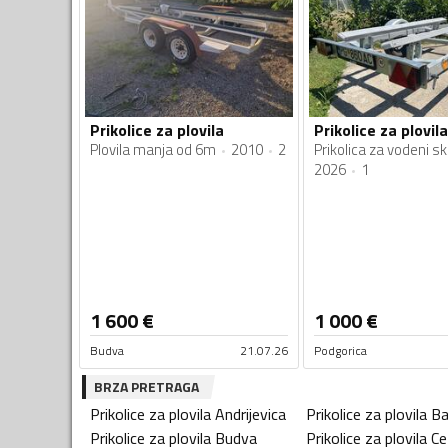
Prikolice za plovila
Prikolice za plovila
Plovila manja od 6m
2010
2
Prikolica za vodeni s
2026
1
1 600
€
1 000
€
Budva
21.07.26
Podgorica
BRZA PRETRAGA
Prikolice za plovila
Andrijevica
Prikolice za plovila
Ba
Prikolice za plovila
Budva
Prikolice za plovila
Ce