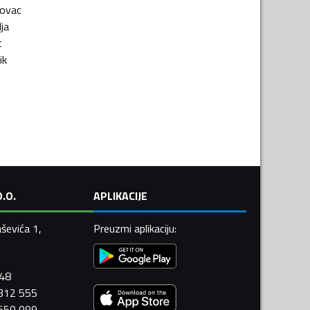
ovac
lja
t
ik
.O.
APLIKACIJE
ševića 1,
Preuzmi aplikaciju
:
448
 312 555
 550 099