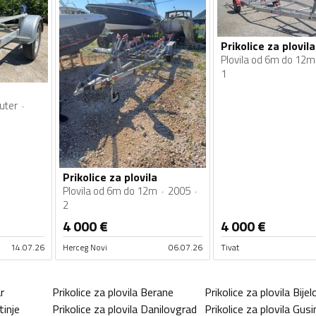
Prikolice za plovila
Plovila od 6m do 12m
1
kuter
Prikolice za plovila
Plovila od 6m do 12m
2005
2
4 000
€
4 000
€
14.07.26
Herceg Novi
06.07.26
Tivat
r
Prikolice za plovila
Berane
Prikolice za plovila
Bijel
tinje
Prikolice za plovila
Danilovgrad
Prikolice za plovila
Gusi