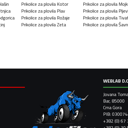
lašin
Prikolice za plovila
Kotor
Prikolice za plovila
Mojk
tnjica
Prikolice za plovila
Plav
Prikolice za plovila
Pljev
dgorica
Prikolice za plovila
Rožaje
Prikolice za plovila
Tiva
inj
Prikolice za plovila
Zeta
Prikolice za plovila
Šavn
WEBLAB D.O
Jovana Toma
Bar, 85000
Crna Gora
PIB: 03007
+382 (0) 67
+382 (0) 30