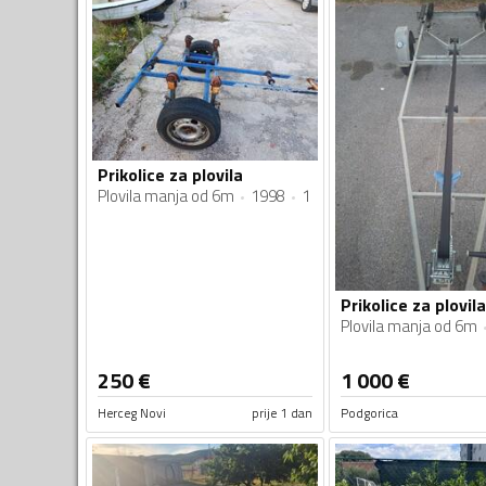
Prikolice za plovila
Plovila manja od 6m
1998
1
Prikolice za plovila
Plovila manja od 6m
250
€
1 000
€
Herceg Novi
prije 1 dan
Podgorica