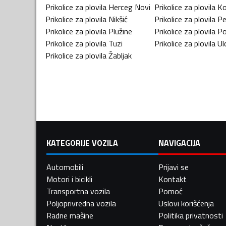
Prikolice za plovila
Herceg Novi
Prikolice za plovila
Ko
Prikolice za plovila
Nikšić
Prikolice za plovila
Pe
Prikolice za plovila
Plužine
Prikolice za plovila
Po
Prikolice za plovila
Tuzi
Prikolice za plovila
Ulc
Prikolice za plovila
Žabljak
KATEGORIJE VOZILA
NAVIGACIJA
Automobili
Prijavi se
Motori i bicikli
Kontakt
Transportna vozila
Pomoć
Poljoprivredna vozila
Uslovi korišćenja
Radne mašine
Politika privatnosti