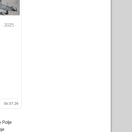
2025
04.07.26
o Polje
nje