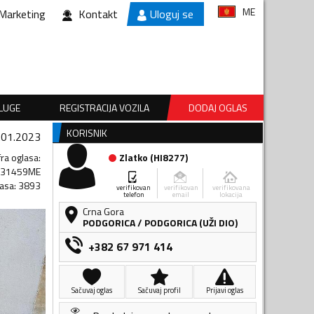
ME
Marketing
Kontakt
Uloguj se
SLUGE
REGISTRACIJA VOZILA
DODAJ OGLAS
KORISNIK
.01.2023
fra oglasa
:
Zlatko
(
HI8277
)
231459ME
lasa
:
3893
verifikovan
verifikovan
verifikovana
telefon
email
lokacija
Crna Gora
PODGORICA
/
PODGORICA (UŽI DIO)
+382 67 971 414
Sačuvaj oglas
Sačuvaj profil
Prijavi oglas