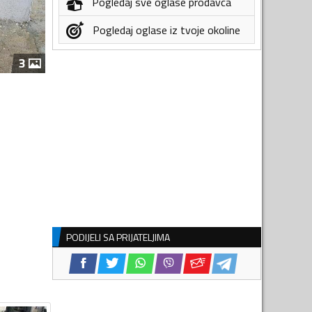
Pogledaj sve oglase prodavca
Pogledaj oglase iz tvoje okoline
3
PODIJELI SA PRIJATELJIMA