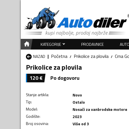
KATEGORIJE
PRODAVNICE
AUTO
Početna
Prikolice za plovila
Crna G
NAZAD
Prikolice za plovila
120
€
Po dogovoru
Stanje artikla
:
Novo
Tip
:
Ostalo
Model
:
Nosači za vanbrodske motore
Godište
:
2023
Broj osovina
:
Više od 3