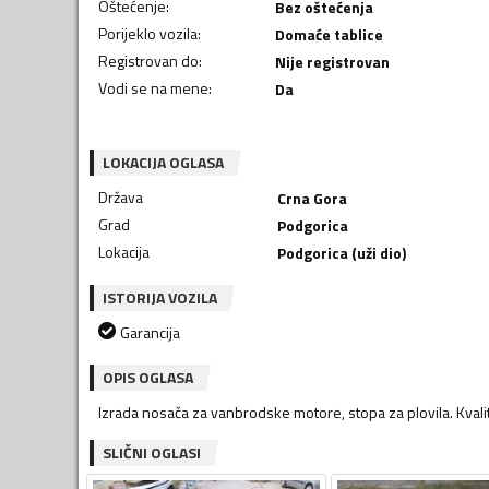
Oštećenje
:
Bez oštećenja
Porijeklo vozila
:
Domaće tablice
Registrovan do
:
Nije registrovan
Vodi se na mene
:
Da
LOKACIJA OGLASA
Država
Crna Gora
Grad
Podgorica
Lokacija
Podgorica (uži dio)
ISTORIJA VOZILA
Garancija
OPIS OGLASA
Izrada nosača za vanbrodske motore, stopa za plovila. Kvali
SLIČNI OGLASI